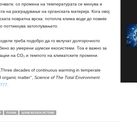
почвата: со промена на температурата се менува и
та на разградување на органската материја. Кога овој
ската повратна врска: потопла клима води до повеќе
о поттикнува затоплувањето.
одели треба подобро да го вклучат долгорочното
бено во умерени шумски екосистеми. Тоа е важно за
ации на CO₂ и темпото на климатските промени.
 „Three decades of continuous warming in temperate
il organic matter“,
Science of The Total Environment
1777
.
И
ПОЧВА
ШУМСКИ ЕКОСИСТЕМИ