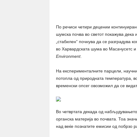
Share
По речиси четири децении континуиран
шумска почва во светот покажува дека и
„стабилен“ почнува да се разградува к
во Харвардската шума во Масачусетс и
Environment
.
На експерименталните парцели, научниц
потопла од природната температура, во
временски опсег овозможил да се видат
Во четвртата декада од набљудувањето
органска материја во почвата. Тоа зн
над веќе познатите емисии од побрзо р