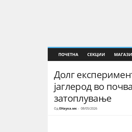
Е
Н
а
у
к
а
ПОЧЕТНА
СЕКЦИИ
МАГАЗ
Долг експеримент
јаглерод во почва
затоплување
Од
ЕНаука.мк
-
08/05/2026