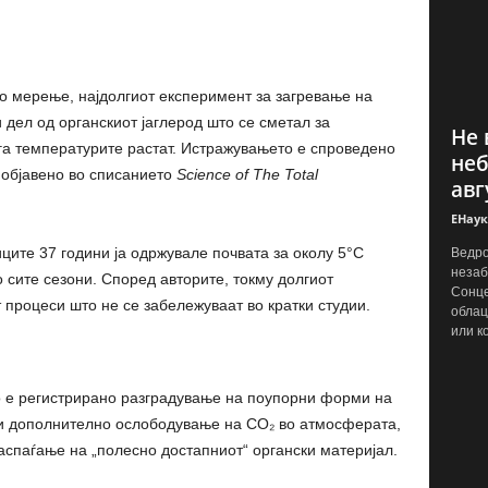
о мерење, најдолгиот експеримент за загревање на
 дел од органскиот јаглерод што се сметал за
Не 
ога температурите растат. Истражувањето е спроведено
неб
 објавено во списанието
Science of The Total
авг
ЕНаук
ите 37 години ја одржувале почвата за околу 5°C
Ведро
незаб
 сите сезони. Според авторите, токму долгиот
Сонце
 процеси што не се забележуваат во кратки студии.
облац
или к
 е регистрирано разградување на поупорни форми на
ачи дополнително ослободување на CO₂ во атмосферата,
аспаѓање на „полесно достапниот“ органски материјал.