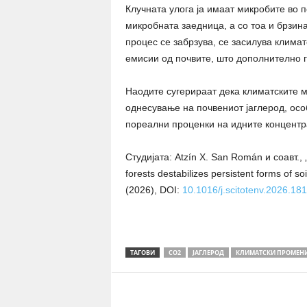
Клучната улога ја имаат микробите во 
микробната заедница, а со тоа и брзина
процес се забрзува, се засилува климат
емисии од почвите, што дополнително г
Наодите сугерираат дека климатските м
однесување на почвениот јаглерод, осо
пореални проценки на идните концентр
Студијата: Atzín X. San Román и соавт.,
forests destabilizes persistent forms of so
(2026), DOI:
10.1016/j.scitotenv.2026.18
ТАГОВИ
CO2
ЈАГЛЕРОД
КЛИМАТСКИ ПРОМЕН