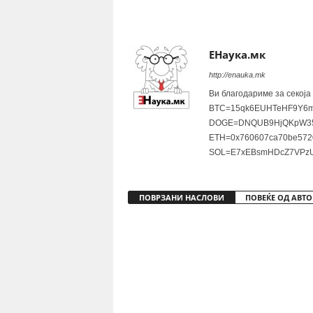
Share
ЕНаука.мк
http://enauka.mk
Ви благодариме за секоја
BTC=15qk6EUHTeHF9Y6m
DOGE=DNQUB9HjQKpW35
ETH=0x760607ca70be572
SOL=E7xEBsmHDcZ7VPzU
ПОВРЗАНИ НАСЛОВИ
ПОВЕЌЕ ОД АВТО