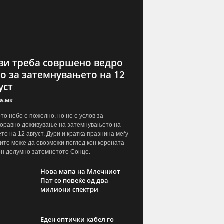
ви треба совршено ведро
о за затемнувањето на 12
уст
а.мк
то небо е пожелно, но не е услов за
оравно доживување на затемнувањето на
то на 12 август. Дури и кратка празнина меѓу
ите може да овозможи поглед кон короната
он делумно затемнетото Сонце.
Нова мапа на Млечниот
Пат со повеќе од два
милиони спектри
Еден оптички кабел го