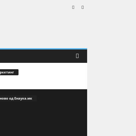
ркетинг
ново од Енаука.мк