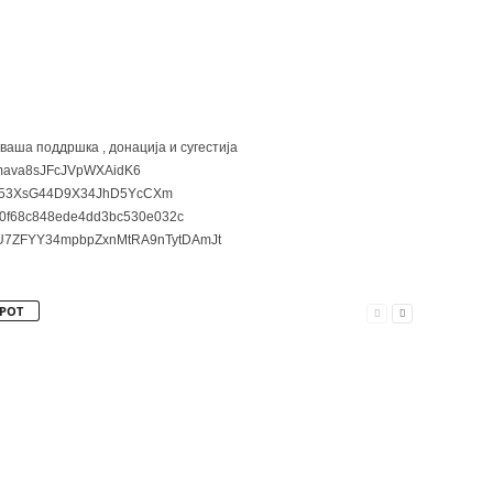
 ваша поддршка , донација и сугестија
ava8sJFcJVpWXAidK6
3XsG44D9X34JhD5YcCXm
0f68c848ede4dd3bc530e032c
7ZFYY34mpbpZxnMtRA9nTytDAmJt
РОТ