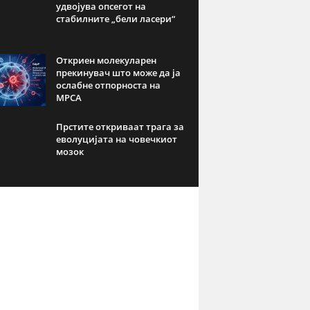
удвојува опсегот на
стабилните „бели ласери“
Откриен молекуларен
прекинувач што може да ја
ослабне отпорноста на
МРСА
Прстите откриваат трага за
еволуцијата на човечкиот
мозок