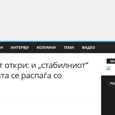
ИН
ИНТЕРВЈУ
КОЛУМНИ
ТЕМИ
ВИДЕО
Ма
 откри: и „стабилниот“
та се распаѓа со
Нај