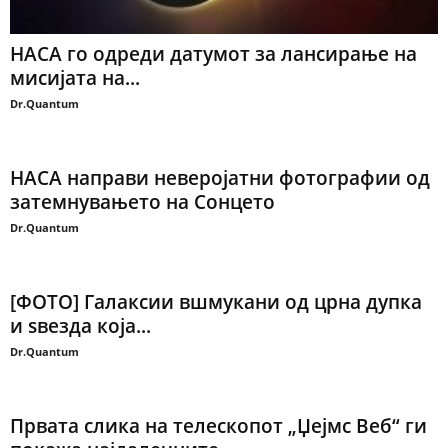
НАСА го одреди датумот за лансирање на
мисијата на...
Dr.Quantum
НАСА направи неверојатни фотографии од
затемнувањето на Сонцето
Dr.Quantum
[ФОТО] Галаксии вшмукани од црна дупка
и ѕвезда која...
Dr.Quantum
Првата слика на телескопот „Џејмс Веб“ ги