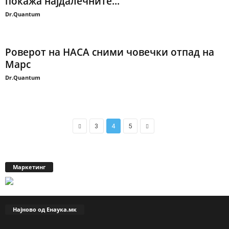
покажа најдалечните...
Dr.Quantum
Роверот на НАСА сними човечки отпад на
Марс
Dr.Quantum
3
4
5
Маркетинг
Најново од Енаука.мк