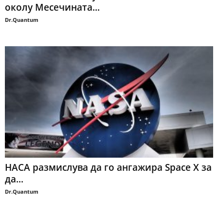
околу Месечината...
Dr.Quantum
НАСА размислува да го ангажира Ѕpace Х за
да...
Dr.Quantum