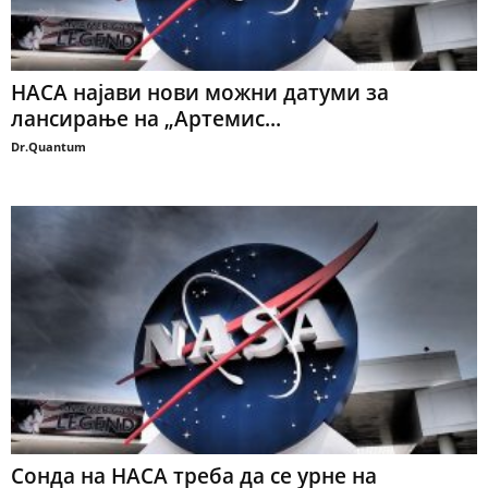
НАСА најави нови можни датуми за
лансирање на „Артемис...
Dr.Quantum
Сонда на НАСА треба да се урне на