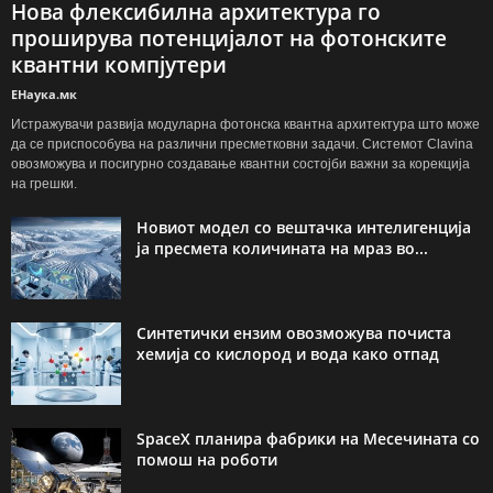
Нова флексибилна архитектура го
проширува потенцијалот на фотонските
квантни компјутери
ЕНаука.мк
Истражувачи развија модуларна фотонска квантна архитектура што може
да се приспособува на различни пресметковни задачи. Системот Clavina
овозможува и посигурно создавање квантни состојби важни за корекција
на грешки.
Новиот модел со вештачка интелигенција
ја пресмета количината на мраз во...
Синтетички ензим овозможува почиста
хемија со кислород и вода како отпад
SpaceX планира фабрики на Месечината со
помош на роботи