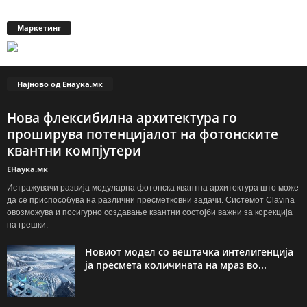
Маркетинг
Најново од Енаука.мк
Нова флексибилна архитектура го
проширува потенцијалот на фотонските
квантни компјутери
ЕНаука.мк
Истражувачи развија модуларна фотонска квантна архитектура што може
да се приспособува на различни пресметковни задачи. Системот Clavina
овозможува и посигурно создавање квантни состојби важни за корекција
на грешки.
Новиот модел со вештачка интелигенција
ја пресмета количината на мраз во...