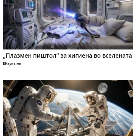
„Плазмен пиштол“ за хигиена во вселената
ЕНаука.мк