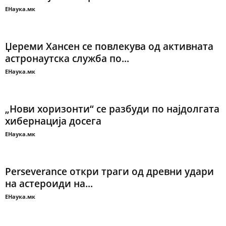
ЕНаука.мк
Џереми Хансен се повлекува од активната
астронаутска служба по...
ЕНаука.мк
„Нови хоризонти“ се разбуди по најдолгата
хибернација досега
ЕНаука.мк
Perseverance откри траги од древни удари
на астероиди на...
ЕНаука.мк