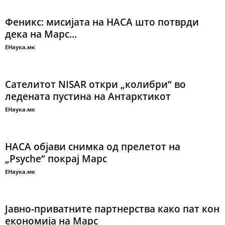
Феникс: мисијата на НАСА што потврди
дека на Марс...
ЕНаука.мк
Сателитот NISAR откри „колибри“ во
ледената пустина на Антарктикот
ЕНаука.мк
НАСА објави снимка од прелетот на
„Psyche“ покрај Марс
ЕНаука.мк
Јавно-приватните партнерства како пат кон
економија на Марс