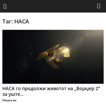
Таг: НАСА
НАСА го продолжи животот на „Војаџер 2“
за уште...
ЕНаука.мк