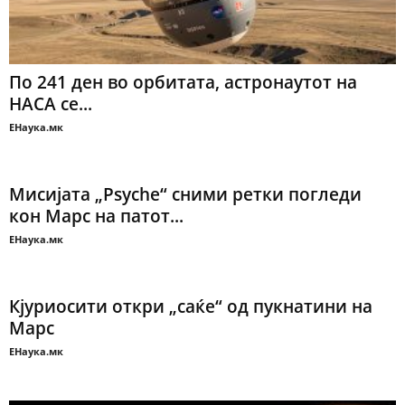
По 241 ден во орбитата, астронаутот на
НАСА се...
ЕНаука.мк
Мисијата „Psyche“ сними ретки погледи
кон Марс на патот...
ЕНаука.мк
Кјуриосити откри „саќе“ од пукнатини на
Марс
ЕНаука.мк