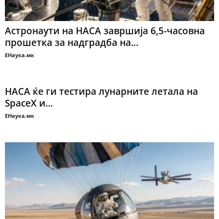
Астронаути на НАСА завршија 6,5-часовна
прошетка за надградба на...
ЕНаука.мк
НАСА ќе ги тестира лунарните летала на
SpaceX и...
ЕНаука.мк