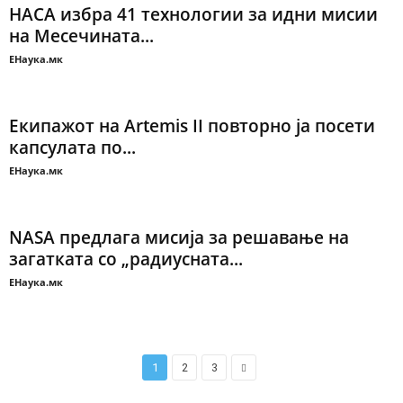
НАСА избра 41 технологии за идни мисии
на Месечината...
ЕНаука.мк
Екипажот на Artemis II повторно ја посети
капсулата по...
ЕНаука.мк
NASA предлага мисија за решавање на
загатката со „радиусната...
ЕНаука.мк
1
2
3