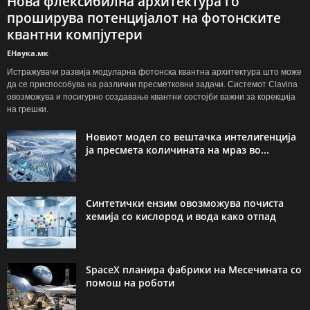
Нова флексибилна архитектура го
проширува потенцијалот на фотонските
квантни компјутери
ЕНаука.мк
Истражувачи развија модуларна фотонска квантна архитектура што може
да се приспособува на различни пресметковни задачи. Системот Clavina
овозможува и посигурно создавање квантни состојби важни за корекција
на грешки.
Новиот модел со вештачка интелигенција
ја пресмета количината на мраз во...
Синтетички ензим овозможува почиста
хемија со кислород и вода како отпад
SpaceX планира фабрики на Месечината со
помош на роботи