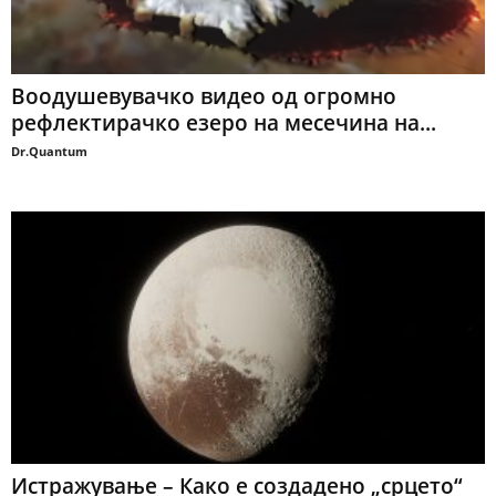
Воодушевувачко видео од огромно
рефлектирачко езеро на месечина на...
Dr.Quantum
Истражување – Како е создадено „срцето“