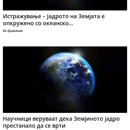
Истражување – Јадрото на Земјата е
опкружено со океанско...
Dr.Quantum
Научници веруваат дека Земјиното јадро
престанало да се врти