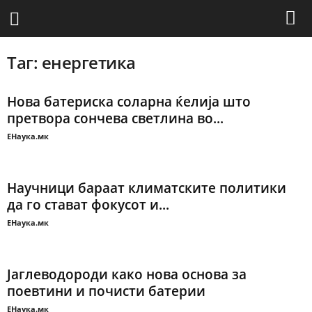
Таг: енергетика
Нова батериска соларна ќелија што
претвора сончева светлина во...
ЕНаука.мк
Научници бараат климатските политики
да го стават фокусот и...
ЕНаука.мк
Јаглеводороди како нова основа за
поевтини и почисти батерии
ЕНаука.мк