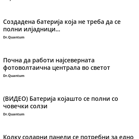
Создадена батерија која не треба да се
полни илјадници...
Dr.Quantum
Почна да работи најсеверната
фотоволтаична централа во светот
Dr.Quantum
(ВИДЕО) Батерија којашто се полни со
човечки солзи
Dr.Quantum
Колку соларни панели се потребни за едно