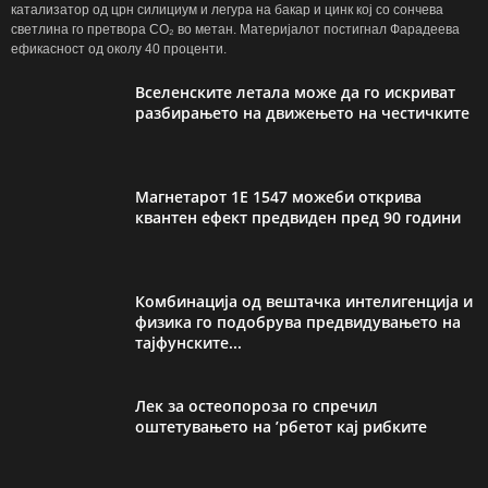
катализатор од црн силициум и легура на бакар и цинк кој со сончева
светлина го претвора CO₂ во метан. Материјалот постигнал Фарадеева
ефикасност од околу 40 проценти.
Вселенските летала може да го искриват
разбирањето на движењето на честичките
Магнетарот 1E 1547 можеби открива
квантен ефект предвиден пред 90 години
Комбинација од вештачка интелигенција и
физика го подобрува предвидувањето на
тајфунските...
Лек за остеопороза го спречил
оштетувањето на ’рбетот кај рибките