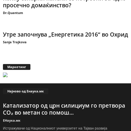
просечно домаќинство?
Dr.Quantum
Утре започнува „Енергетика 2016“ во Охрид
Sanja Trajkova
Маркетинг
Најново од Енаука.мк
Катализатор од црн силициум го претвора
CO₂ во метан со помош...
ЕНаука.мк
Истражувачи од Националниот универзитет на Тајван развија