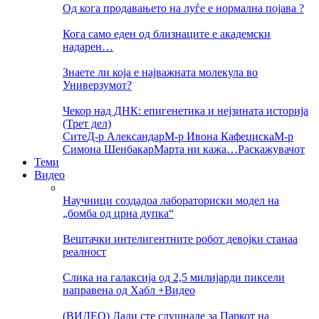
Од кога продавањето на луѓе е нормална појава ?
Кога само еден од близнаците е академски
надарен…
Знаете ли која е најважната молекула во
Универзумот?
Чекор над ДНК: епигенетика и нејзината историја
(Трет дел)
Сите
Д-р Александар
М-р Ивона Кафеџиска
М-р
Симона Шенбакар
Марта ни кажа…
Раскажувачот
Теми
Видео
Научници создадоа лабораториски модел на
„бомба од црна дупка“
Вештачки интелигентните робот девојки станаа
реалност
Слика на галаксија од 2,5 милијарди пиксели
направена од Хабл +Видео
(ВИДЕО) Дали сте слушнале за Паркот на