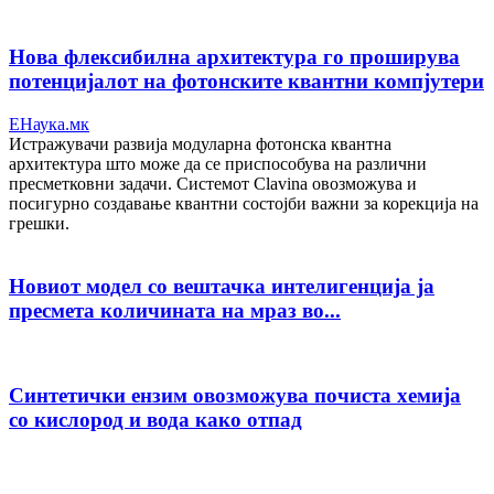
Нова флексибилна архитектура го проширува
потенцијалот на фотонските квантни компјутери
ЕНаука.мк
Истражувачи развија модуларна фотонска квантна
архитектура што може да се приспособува на различни
пресметковни задачи. Системот Clavina овозможува и
посигурно создавање квантни состојби важни за корекција на
грешки.
Новиот модел со вештачка интелигенција ја
пресмета количината на мраз во...
Синтетички ензим овозможува почиста хемија
со кислород и вода како отпад