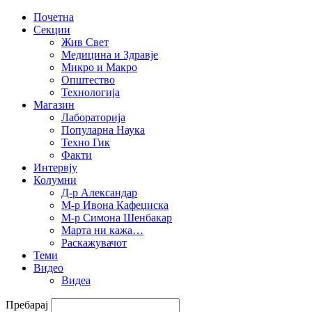
Почетна
Секции
Жив Свет
Медицина и Здравје
Микро и Макро
Општество
Технологија
Магазин
Лабораторија
Популарна Наука
Техно Гик
Факти
Интервју
Колумни
Д-р Александар
М-р Ивона Кафеџиска
М-р Симона Шенбакар
Марта ни кажа…
Раскажувачот
Теми
Видео
Видеа
Пребарај