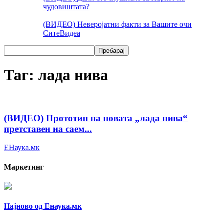
чудовиштата?
(ВИДЕО) Неверојатни факти за Вашите очи
Сите
Видеа
Таг: лада нива
(ВИДЕО) Прототип на новата „лада нива“
претставен на саем...
ЕНаука.мк
Маркетинг
Најново од Енаука.мк