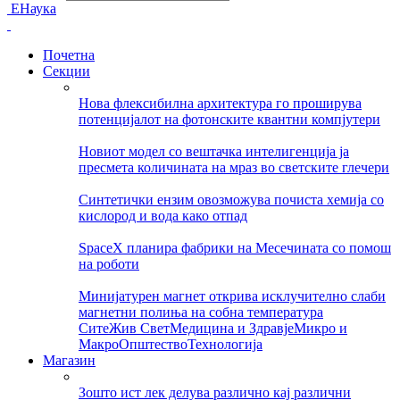
ЕНаука
Почетна
Секции
Нова флексибилна архитектура го проширува
потенцијалот на фотонските квантни компјутери
Новиот модел со вештачка интелигенција ја
пресмета количината на мраз во светските глечери
Синтетички ензим овозможува почиста хемија со
кислород и вода како отпад
SpaceX планира фабрики на Месечината со помош
на роботи
Минијатурен магнет открива исклучително слаби
магнетни полиња на собна температура
Сите
Жив Свет
Медицина и Здравје
Микро и
Макро
Општество
Технологија
Магазин
Зошто ист лек делува различно кај различни