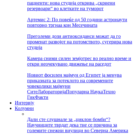
пациенти: нова студија открива „скриени
резервоари“ во клетките на туморот
Артемис 2: По повеќе од 50 години астронаути
повторно тргнаа кон Месечината
Преголеми дози антиоксиданси можат да го
променат развојот на потомството, сугерира нова
студија
Камера сними силен земјотрес во реално време и
откри неочекувано движење на раседот
Новиот фосилен мајмун од Египет ја менува
приказната за потеклото на современите
човеколики мајмуни
Сите
Лабораторија
Популарна Наука
Техно
Гик
Факти
Интервју
Колумни
Дали сте слушнале за „циклон бомби“?
Научниците тврдат дека тие се причина за
големите снежни виулици во Северна Америка