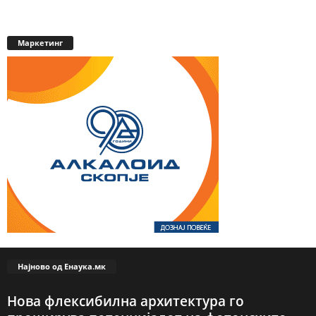
Маркетинг
Најново од Енаука.мк
Нова флексибилна архитектура го