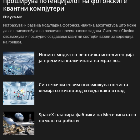
проширува потенцијалот на фотонските
квантни компјутери
ЕНаука.мк
Истражувачи развија модуларна фотонска квантна архитектура што може
да се приспособува на различни пресметковни задачи. Системот Clavina
овозможува и посигурно создавање квантни состојби важни за корекција
на грешки.
Новиот модел со вештачка интелигенција
ја пресмета количината на мраз во...
Синтетички ензим овозможува почиста
хемија со кислород и вода како отпад
SpaceX планира фабрики на Месечината со
помош на роботи