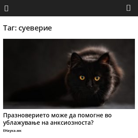
Таг: суеверие
Празноверието може да помогне во
ублажување на анксиозноста?
ЕНаука.мк