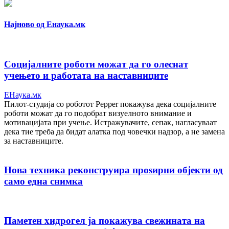
Најново од Енаука.мк
Социјалните роботи можат да го олеснат
учењето и работата на наставниците
ЕНаука.мк
Пилот-студија со роботот Pepper покажува дека социјалните
роботи можат да го подобрат визуелното внимание и
мотивацијата при учење. Истражувачите, сепак, нагласуваат
дека тие треба да бидат алатка под човечки надзор, а не замена
за наставниците.
Нова техника реконструира проѕирни објекти од
само една снимка
Паметен хидрогел ја покажува свежината на