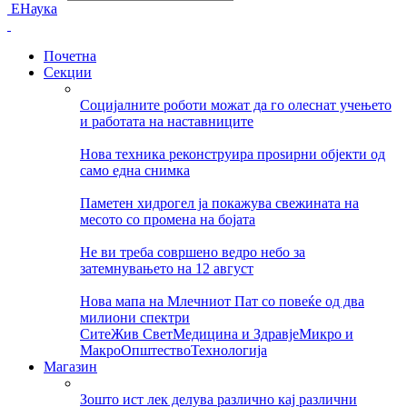
ЕНаука
Почетна
Секции
Социјалните роботи можат да го олеснат учењето
и работата на наставниците
Нова техника реконструира проѕирни објекти од
само една снимка
Паметен хидрогел ја покажува свежината на
месото со промена на бојата
Не ви треба совршено ведро небо за
затемнувањето на 12 август
Нова мапа на Млечниот Пат со повеќе од два
милиони спектри
Сите
Жив Свет
Медицина и Здравје
Микро и
Макро
Општество
Технологија
Магазин
Зошто ист лек делува различно кај различни