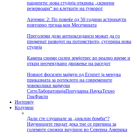
пациенти: нова студија открива „скриени
резервоари“ во клетките на туморот
Артемис 2: По повеќе од 50 години астронаути
повторно тргнаа кон Месечината
Преголеми дози антиоксиданси можат да го
променат развојот на потомството, сугерира нова
студија
Камера сними силен земјотрес во реално време и
откри неочекувано движење на раседот
Новиот фосилен мајмун од Египет ја менува
приказната за потеклото на современите
човеколики мајмуни
Сите
Лабораторија
Популарна Наука
Техно
Гик
Факти
Интервју
Колумни
Дали сте слушнале за „циклон бомби“?
Научниците тврдат дека тие се причина за
големите снежни виулици во Северна Америка