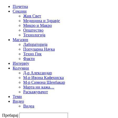
Почетна
Секции
Жив Свет
Медицина и Здравје
Микро и Макро
Општество
Технологија
Магазин
Лабораторија
Популарна Наука
Техно Гик
Факти
Интервју
Колумни
Д-р Александар
М-р Ивона Кафеџиска
М-р Симона Шенбакар
Марта ни кажа…
Раскажувачот
Теми
Видео
Видеа
Пребарај