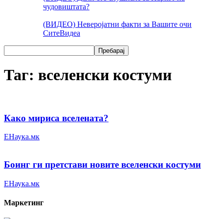
чудовиштата?
(ВИДЕО) Неверојатни факти за Вашите очи
Сите
Видеа
Таг: вселенски костуми
Како мириса вселената?
ЕНаука.мк
Боинг ги претстави новите вселенски костуми
ЕНаука.мк
Маркетинг