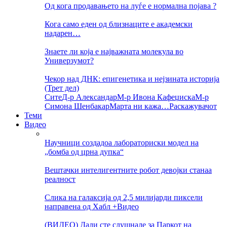
Од кога продавањето на луѓе е нормална појава ?
Кога само еден од близнаците е академски
надарен…
Знаете ли која е најважната молекула во
Универзумот?
Чекор над ДНК: епигенетика и нејзината историја
(Трет дел)
Сите
Д-р Александар
М-р Ивона Кафеџиска
М-р
Симона Шенбакар
Марта ни кажа…
Раскажувачот
Теми
Видео
Научници создадоа лабораториски модел на
„бомба од црна дупка“
Вештачки интелигентните робот девојки станаа
реалност
Слика на галаксија од 2,5 милијарди пиксели
направена од Хабл +Видео
(ВИДЕО) Дали сте слушнале за Паркот на