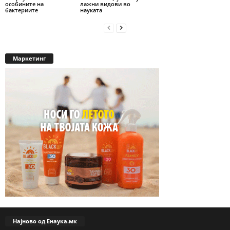
особините на
лажни видови во
бактериите
науката
Маркетинг
Најново од Енаука.мк