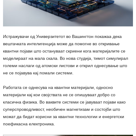
Истражувачи од Универзитетот во Вашингтон покажаа дека
вештачката интелигенција може да помогне во откривање
квантни појави што остануваат скриени кога материјалите се
моделираат на мала скала. Во нова студија, тимот симулирал
големи наслаги од атомски листови и открил однесување што
не се појавува кај помали системи.
Работата се однесува на квантни материјали, односно
материјали кај кои својствата не се опишуваат добро со
класична физика. Во ваквите системи се јавуваат појави како
суперспроводливост, необичен магнетизам и состојби што
можат да бидат корисни за квантни технологии и енергетски
поефикасна електроника.