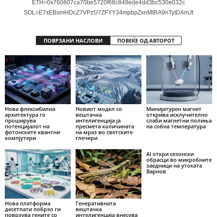
ETH=0x760607ca70be5720f68c848ede4dd3bc530e032c
SOL=E7xEBsmHDcZ7VPzU7ZFYY34mpbpZxnMtRA9nTytDAmJt
ПОВРЗАНИ НАСЛОВИ
ПОВЕЌЕ ОД АВТОРОТ
Нова флексибилна
Новиот модел со
Минијатурен магнет
архитектура го
вештачка
открива исклучително
проширува
интелигенција ја
слаби магнетни полиња
потенцијалот на
пресмета количината
на собна температура
фотонските квантни
на мраз во светските
компјутери
глечери
AI откри сезонски
обрасци во микробните
заедници на утоката
Варнов
Нова платформа
Генеративната
десетпати побрзо ги
вештачка
поврзува гените со
интелигенција внесува