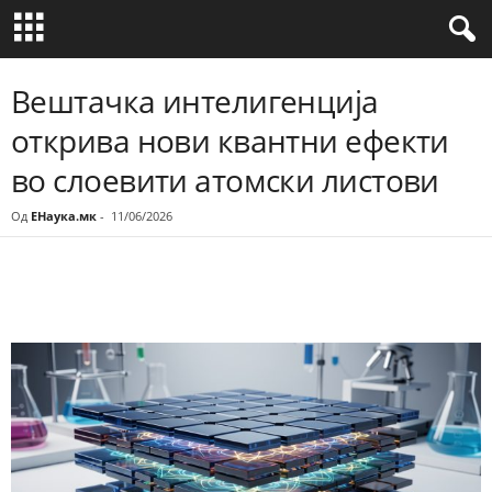
Вештачка интелигенција
открива нови квантни ефекти
во слоевити атомски листови
Од
ЕНаука.мк
-
11/06/2026
Share