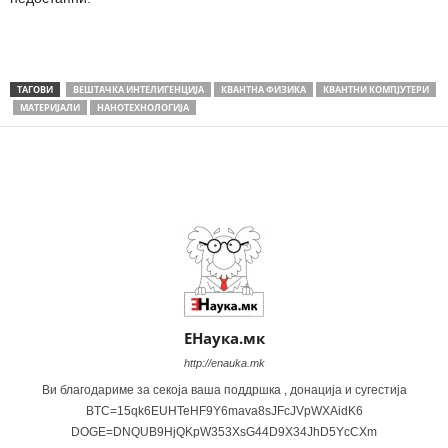
ТАГОВИ
ВЕШТАЧКА ИНТЕЛИГЕНЦИЈА
КВАНТНА ФИЗИКА
КВАНТНИ КОМПЈУТЕРИ
МАТЕРИЈАЛИ
НАНОТЕХНОЛОГИЈА
Share
ЕНаука.мк
http://enauka.mk
Ви благодариме за секоја ваша поддршка , донација и сугестија
BTC=15qk6EUHTeHF9Y6mava8sJFcJVpWXAidK6
DOGE=DNQUB9HjQKpW353XsG44D9X34JhD5YcCXm