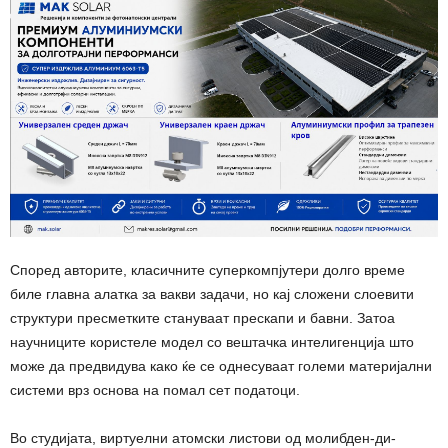
Според авторите, класичните суперкомпјутери долго време
биле главна алатка за вакви задачи, но кај сложени слоевити
структури пресметките стануваат прескапи и бавни. Затоа
научниците користеле модел со вештачка интелигенција што
може да предвидува како ќе се однесуваат големи материјални
системи врз основа на помал сет податоци.
Во студијата, виртуелни атомски листови од молибден-ди-