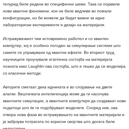
телурид биле редени во специфични шеми. Така се појавиле
нови квантни феномени, кои не биле видливи во помали
конфигурации, но би можеле да бидат важни за идни
лабораториски експерименти и дизајн на материјали.
Истражувачкиот тим истовремено работел и со квантен
компјутер, кој е особено погоден за симулирање системи што
самите се управувани од квантни ефекти. Во вториот труд,
научниците проучувале егзотична состојба на материјата
позната како Laughlin-ова состојба, што е тешко да се моделира
со класични методи.
Авторите сметаат дека иднината е во спојување на двете
алатки. Вештачката интелигенција може да ги насочува
квантните симулации, а квантните компјутери да создаваат нови
податоци што ќе ги подобруваат моделите. Според нив, ова
отвора нова фаза во истражувањето на квантните материјали и
ја забрзува потрагата по корисни својства што досега биле
недостапни.