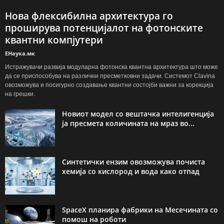
Нова флексибилна архитектура го
проширува потенцијалот на фотонските
квантни компјутери
ЕНаука.мк
Истражувачи развија модуларна фотонска квантна архитектура што може
да се приспособува на различни пресметковни задачи. Системот Clavina
овозможува и посигурно создавање квантни состојби важни за корекција
на грешки.
Новиот модел со вештачка интелигенција
ја пресмета количината на мраз во...
Синтетички ензим овозможува почиста
хемија со кислород и вода како отпад
SpaceX планира фабрики на Месечината со
помош на роботи