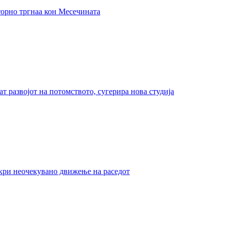
торно тргнаа кон Месечината
 развојот на потомството, сугерира нова студија
ткри неочекувано движење на раседот