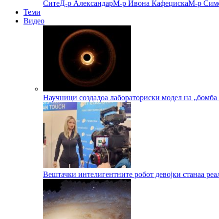
Сите
Д-р Александар
М-р Ивона Кафеџиска
М-р Сим
Теми
Видео
Научници создадоа лабораториски модел на „бомба 
Вештачки интелигентните робот девојки станаа реа