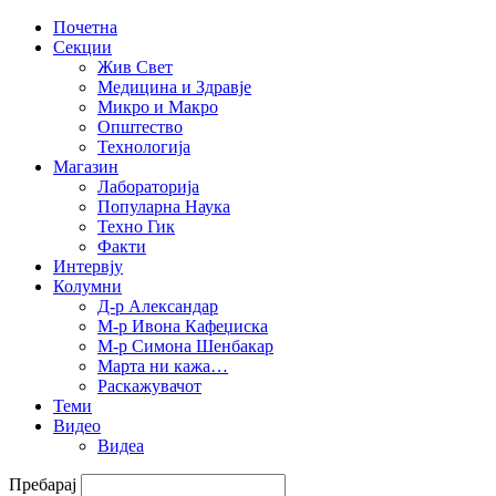
Почетна
Секции
Жив Свет
Медицина и Здравје
Микро и Макро
Општество
Технологија
Магазин
Лабораторија
Популарна Наука
Техно Гик
Факти
Интервју
Колумни
Д-р Александар
М-р Ивона Кафеџиска
М-р Симона Шенбакар
Марта ни кажа…
Раскажувачот
Теми
Видео
Видеа
Пребарај