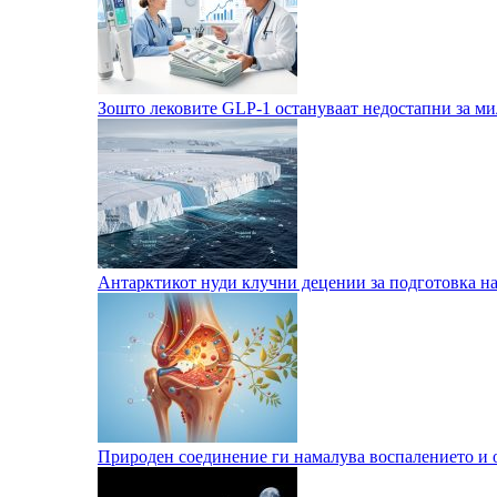
Зошто лековите GLP-1 остануваат недостапни за м
Антарктикот нуди клучни децении за подготовка на 
Природен соединение ги намалува воспалението и 