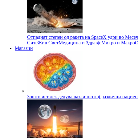
Отпаднат степен од ракета на SpaceX удри во Месе
Сите
Жив Свет
Медицина и Здравје
Микро и Макро
О
Магазин
Зошто ист лек делува различно кај различни пациен