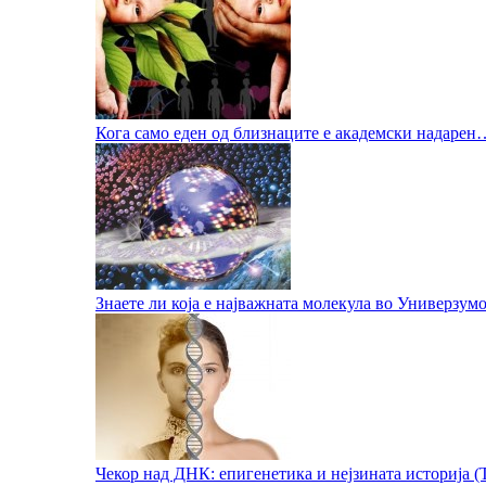
Кога само еден од близнаците е академски надарен
Знаете ли која е најважната молекула во Универзум
Чекор над ДНК: епигенетика и нејзината историја (Т