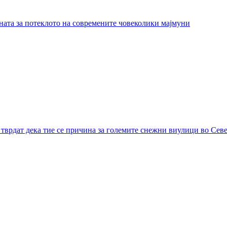
ната за потеклото на современите човеколики мајмуни
тврдат дека тие се причина за големите снежни виулици во Се