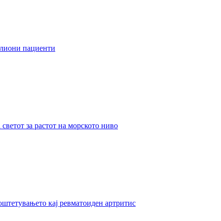
илиони пациенти
светот за растот на морското ниво
оштетувањето кај ревматоиден артритис