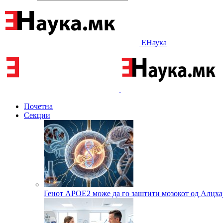
ЕНаука
Почетна
Секции
Генот APOE2 може да го заштити мозокот од Алцха