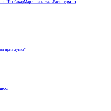
она Шенбакар
Марта ни кажа…
Раскажувачот
од црна дупка“
лност