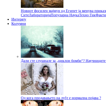
Новиот фосилен мајмун од Египет ја менува приказ
Сите
Лабораторија
Популарна Наука
Техно Гик
Факти
Интервју
Колумни
Дали сте слушнале за „циклон бомби“? Научниците 
Од кога продавањето на луѓе е нормална појава ?