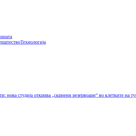
чината
пштество
Технологија
ти: нова студија открива „скриени резервоари“ во клетките на т