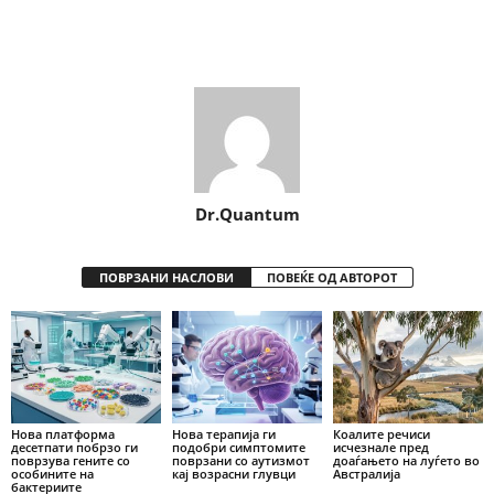
Share
Dr.Quantum
ПОВРЗАНИ НАСЛОВИ
ПОВЕЌЕ ОД АВТОРОТ
Нова платформа
Нова терапија ги
Коалите речиси
десетпати побрзо ги
подобри симптомите
исчезнале пред
поврзува гените со
поврзани со аутизмот
доаѓањето на луѓето во
особините на
кај возрасни глувци
Австралија
бактериите