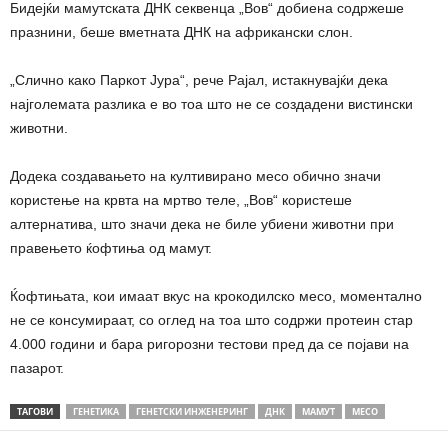
Бидејќи мамутската ДНК секвенца „Вов“ добиена содржеше
празнини, беше вметната ДНК на африкански слон.
„Слично како Паркот Јура“, рече Рајал, истакнувајќи дека
најголемата разлика е во тоа што не се создадени вистински
животни.
Додека создавањето на култивирано месо обично значи
користење на крвта на мртво теле, „Вов“ користеше
алтернатива, што значи дека не биле убиени животни при
правењето ќофтиња од мамут.
Ќофтињата, кои имаат вкус на крокодилско месо, моментално
не се консумираат, со оглед на тоа што содржи протеин стар
4.000 години и бара ригорозни тестови пред да се појави на
пазарот.
ТАГОВИ
ГЕНЕТИКА
ГЕНЕТСКИ ИНЖЕНЕРИНГ
ДНК
МАМУТ
МЕСО