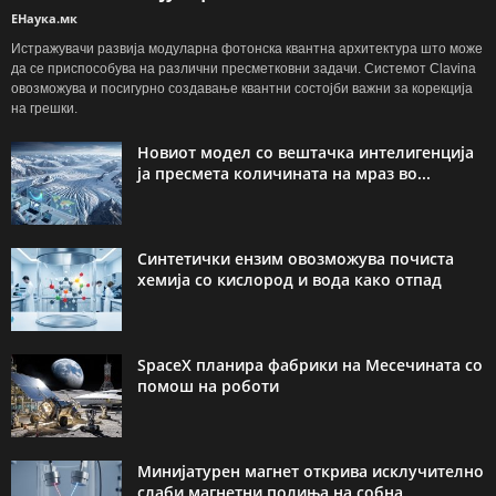
ЕНаука.мк
Истражувачи развија модуларна фотонска квантна архитектура што може
да се приспособува на различни пресметковни задачи. Системот Clavina
овозможува и посигурно создавање квантни состојби важни за корекција
на грешки.
Новиот модел со вештачка интелигенција
ја пресмета количината на мраз во...
Синтетички ензим овозможува почиста
хемија со кислород и вода како отпад
SpaceX планира фабрики на Месечината со
помош на роботи
Минијатурен магнет открива исклучително
слаби магнетни полиња на собна