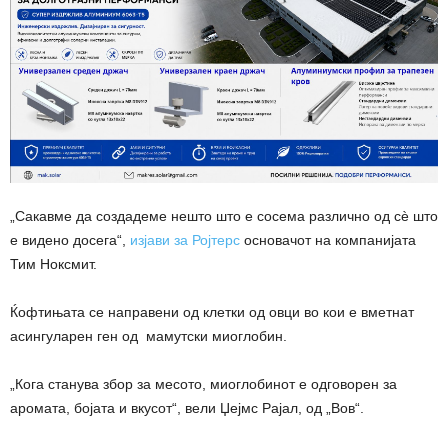
„Сакавме да создадеме нешто што е сосема различно од сѐ што
е видено досега“,
изјави за Ројтерс
основачот на компанијата
Тим Ноксмит.
Ќофтињата се направени од клетки од овци во кои е вметнат
асингуларен ген од мамутски миоглобин.
„Кога станува збор за месото, миоглобинот е одговорен за
аромата, бојата и вкусот“, вели Џејмс Рајал, од „Вов“.