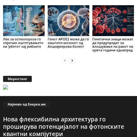
Лек за остеопороза го
Генот APOE2 може да го
Генетички знаци можат
спречил оштетувањето
заштити мозокот од
да предупредат за
на ’рбетот кај рибките
Алцхајмерова болест
влошување на ракот на
крвта години однапред
Маркетинг
Најново од Енаука.мк
Нова флексибилна архитектура го
проширува потенцијалот на фотонските
квантни компјутери