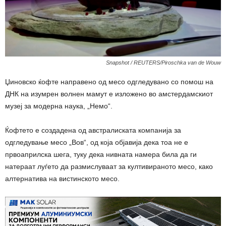
Snapshot / REUTERS/Piroschka van de Wouw
Џиновско ќофте направено од месо одгледувано со помош на
ДНК на изумрен волнен мамут е изложено во амстердамскиот
музеј за модерна наука, „Немо“.
Ќофтето е создадена од австралиската компанија за
одгледување месо „Вов“, од која објавија дека тоа не е
првоаприлска шега, туку дека нивната намера била да ги
натераат луѓето да размислуваат за култивираното месо, како
алтернатива на вистинското месо.