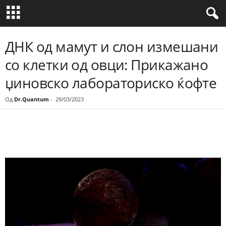
ДНК од мамут и слон измешани
со клетки од овци: Прикажано
џиновско лабораториско ќофте
Од
Dr.Quantum
-
29/03/2023
Share