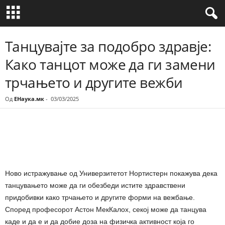
Танцувајте за подобро здравје:
Како танцот може да ги замени
трчањето и другите вежби
Од
ЕНаука.мк
-
03/03/2025
Share
Ново истражување од Универзитетот Нортистерн покажува дека
танцувањето може да ги обезбеди истите здравствени
придобивки како трчањето и другите форми на вежбање.
Според професорот Астон МекКалох, секој може да танцува
каде и да е и да добие доза на физичка активност која го