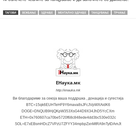
ТАГОВИ
ВЕЖБАЊЕ
ЗДРАВЈЕ
МЕНТАЛНО ЗДРАВЈЕ
ТАНЦУВАЊЕ
ТРЧАЊЕ
Share
ЕНаука.мк
http://enauka.mk
Ви благодариме за секоја ваша поддршка , донација и сугестија
BTC=15qk6EUHTeHF9Y6mava8sJFcJVpWXAidK6
DOGE=DNQUB9HjQKpW353XsG44D9X34JhD5YcCXm
ETH=0x760607ca70be5720f68c848ede4dd3bc530e032c
SOL=E7xEBsmHDcZ7VPzU7ZFYY34mpbpZxnMtRA9nTytDAmJt