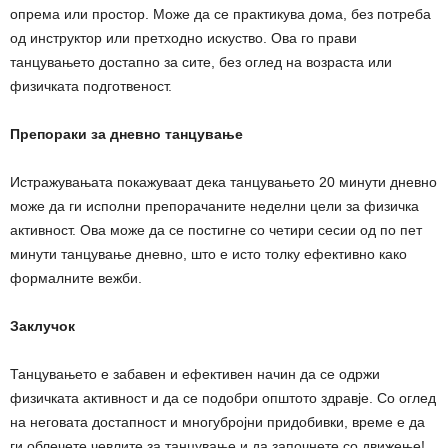
опрема или простор. Може да се практикува дома, без потреба
од инструктор или претходно искуство. Ова го прави
танцувањето достапно за сите, без оглед на возраста или
физичката подготвеност.
Препораки за дневно танцување
Истражувањата покажуваат дека танцувањето 20 минути дневно
може да ги исполни препорачаните неделни цели за физичка
активност. Ова може да се постигне со четири сесии од по пет
минути танцување дневно, што е исто толку ефективно како
формалните вежби.
Заклучок
Танцувањето е забавен и ефективен начин да се одржи
физичката активност и да се подобри општото здравје. Со оглед
на неговата достапност и многубројни придобивки, време е да
ги облечете чевлите за танцување и да започнете со движење!