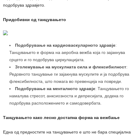
подобрува здравјето.
Придобивки од танцувањето
Подобрување на кардиоваскуларното здравје
:
Танцувањето е форма на аеробна вежба која го зајакнува
срцето и го подобрува циркулацијата.
Зголемување на мускулната сила и флексибилност
:
Редовното танцување ги зајакнува мускулите и ја подобрува
флексибилноста, што помага во превенција на повреди.
Подобрување на менталното здравје
: Танцувањето го
намалува стресот, анксиозноста и депресијата, додека го
подобрува расположението и самодовербата.
Танцувањето како лесно достапна форма на вежбање
Една од предностите на танцувањето е што не бара специјална