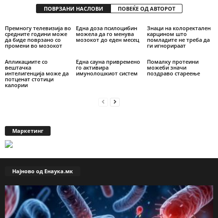
ПОВРЗАНИ НАСЛОВИ
ПОВЕЌЕ ОД АВТОРОТ
Премногу телевизија во
Една доза псилоцибин
Знаци на колоректален
средните години може
можела да го менува
карцином што
да биде поврзано со
мозокот до еден месец
помладите не треба да
промени во мозокот
ги игнорираат
Апликациите со
Една сауна привремено
Помалку протеини
вештачка
го активира
можеби значи
интелигенција може да
имунолошкиот систем
поздраво стареење
потценат стотици
калории
Маркетинг
Најново од Енаука.мк