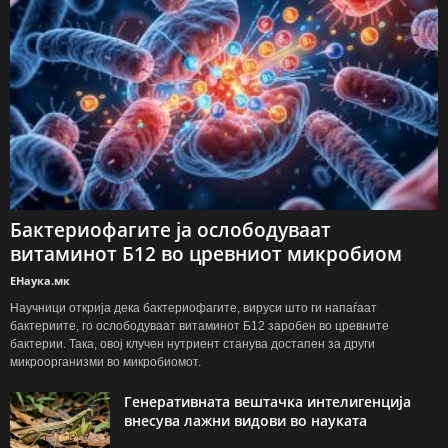
Бактериофагите ја ослободуваат
витаминот Б12 во цревниот микробиом
ЕНаука.мк
Научници открија дека бактериофагите, вируси што ги напаѓаат
бактериите, го ослободуваат витаминот Б12 заробен во цревните
бактерии. Така, овој клучен нутриент станува достапен за други
микроорганизми во микробиомот.
Генеративната вештачка интелигенција
внесува лажни видови во науката