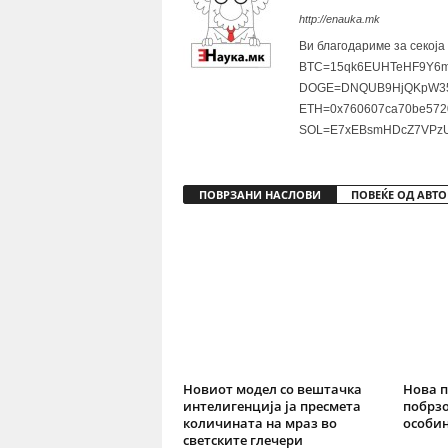
http://enauka.mk
Ви благодариме за секоја
BTC=15qk6EUHTeHF9Y6m
DOGE=DNQUB9HjQKpW35
ETH=0x760607ca70be572
SOL=E7xEBsmHDcZ7VPzU
ПОВРЗАНИ НАСЛОВИ
ПОВЕЌЕ ОД АВТО
Новиот модел со вештачка
Нова п
интелигенција ја пресмета
побрзо
количината на мраз во
особин
светските глечери