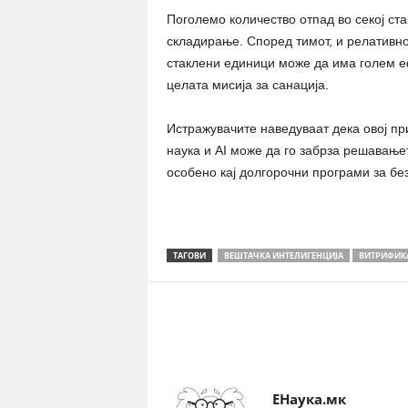
Поголемо количество отпад во секој ста
складирање. Според тимот, и релативн
стаклени единици може да има голем е
целата мисија за санација.
Истражувачите наведуваат дека овој пр
наука и AI може да го забрза решавање
особено кај долгорочни програми за бе
ТАГОВИ
ВЕШТАЧКА ИНТЕЛИГЕНЦИЈА
ВИТРИФИК
Share
ЕНаука.мк