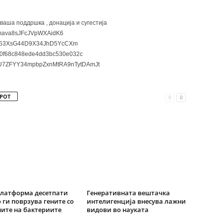
 ваша поддршка , донација и сугестија
ava8sJFcJVpWXAidK6
3XsG44D9X34JhD5YcCXm
0f68c848ede4dd3bc530e032c
7ZFYY34mpbpZxnMtRA9nTytDAmJt
РОТ
латформа десетпати
Генеративната вештачка
 ги поврзува гените со
интелигенција внесува лажни
ите на бактериите
видови во науката