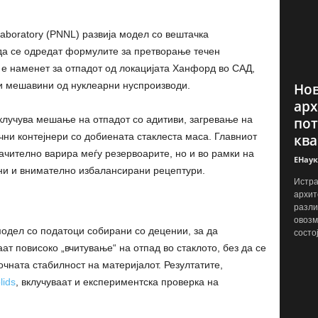
 Laboratory (PNNL) развија модел со вештачка
да се одредат формулите за претворање течен
 е наменет за отпадот од локацијата Ханфорд во САД,
и мешавини од нуклеарни нуспроизводи.
Нов
арх
вклучува мешање на отпадот со адитиви, загревање на
пот
ни контејнери со добиената стаклеста маса. Главниот
ква
начително варира меѓу резервоарите, но и во рамки на
ЕНаук
чни и внимателно избалансирани рецептури.
Истра
архит
разли
овозм
одел со податоци собирани со децении, за да
состо
т повисоко „вчитување“ на отпад во стаклото, без да се
чната стабилност на материјалот. Резултатите,
lids
, вклучуваат и експериментска проверка на