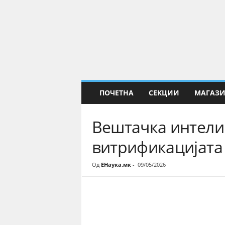
Е
Н
а
у
к
а
ПОЧЕТНА
СЕКЦИИ
МАГАЗ
Вештачка интелиг
витрификацијата
Од
ЕНаука.мк
-
09/05/2026
Share