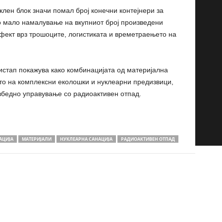
клен блок значи помал број конечни контејнери за
о мало намалување на вкупниот број произведени
фект врз трошоците, логистиката и времетраењето на
истап покажува како комбинацијата од материјална
то на комплексни еколошки и нуклеарни предизвици,
збедно управување со радиоактивен отпад.
АЦИЈА
МАТЕРИЈАЛИ
НУКЛЕАРНА САНАЦИЈА
РАДИОАКТИВЕН ОТПАД