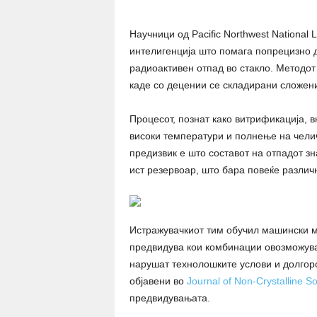
Научници од Pacific Northwest National
интелигенција што помага попрецизно 
радиоактивен отпад во стакло. Методот
каде со децении се складирани сложен
Процесот, познат како витрификација, 
високи температури и полнење на челич
предизвик е што составот на отпадот з
ист резервоар, што бара повеќе разли
Истражувачкиот тим обучил машински м
предвидува кои комбинации овозможуваа
нарушат технолошките услови и долгоро
објавени во
Journal of Non-Crystalline So
предвидувањата.