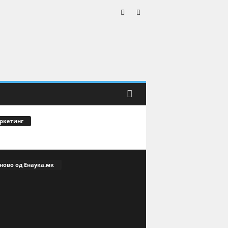
ркетинг
ново од Енаука.мк