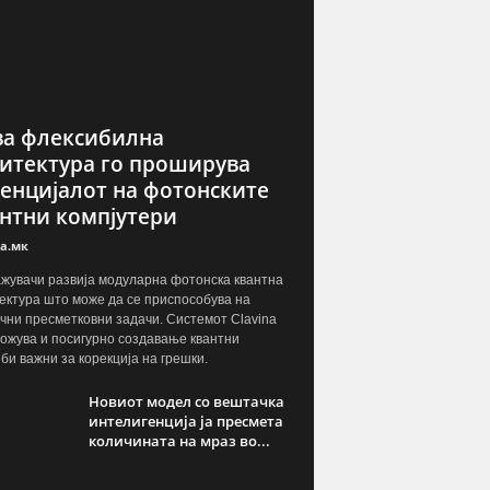
а флексибилна
итектура го проширува
енцијалот на фотонските
нтни компјутери
а.мк
жувачи развија модуларна фотонска квантна
ектура што може да се приспособува на
чни пресметковни задачи. Системот Clavina
ожува и посигурно создавање квантни
јби важни за корекција на грешки.
Новиот модел со вештачка
интелигенција ја пресмета
количината на мраз во...