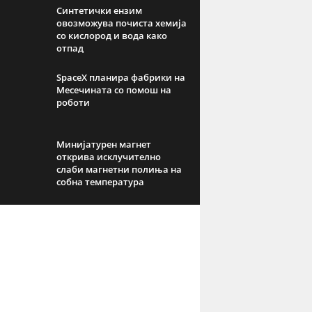
Синтетички ензим
овозможува почиста хемија
со кислород и вода како
отпад
SpaceX планира фабрики на
Месечината со помош на
роботи
Минијатурен магнет
открива исклучително
слаби магнетни полиња на
собна температура