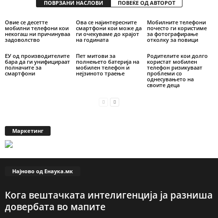
ПОВРЗАНИ НАСЛОВИ
ПОВЕЌЕ ОД АВТОРОТ
Овие се десетте
Ова се најинтересните
Мобилните телефони
мобилни телефони кои
смартфони кои може да
почесто ги користиме
некогаш ни причинуваа
ги очекуваме до крајот
за фотографирање
задоволство
на годината
отколку за повици
ЕУ од производителите
Пет митови за
Родителите кои долго
бара да ги унифицираат
полнењето батерија на
користат мобилен
полначите за
мобилен телефон и
телефон ризикуваат
смартфони
нејзиното траење
проблеми со
однесувањето на
своите деца
Маркетинг
Најново од Енаука.мк
Кога вештачката интелигенција ја разниша
довербата во мапите