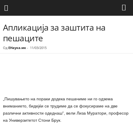
Апликација за заштита на
пешаците
Од
ЕНаука.мк
-
11/03/2015
Share
„Пишувањето на пораки додека пешачиме ни го одзема
вниманието, бидејќи се трудиме да се фокусираме на две
различни активности одеднаш“, вели Лиза Муратори, професор
на Универзитетот Стони Брук.