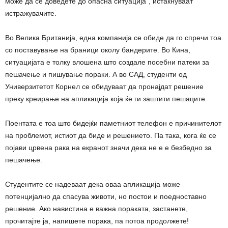
може да се доведете до опасна ситуација“, истакнуваат
истражувачите.
Во Велика Британија, една компанија се обиде да го спречи тоа
со поставување на браници околу бандерите. Во Кина,
ситуацијата е толку влошена што создале посебни патеки за
пешачење и пишување пораки. А во САД, студенти од
Универзитетот Корнел се обидуваат да пронајдат решение
преку креирање на апликација која ќе ги заштити пешаците.
Поентата е тоа што бидејќи паметниот телефон е причинителот
на проблемот, истиот да биде и решението. Па така, кога ќе се
појави црвена рака на екранот значи дека не е е безбедно за
пешачење.
Студентите се надеваат дека оваа апликација може
потенцијално да спасува животи, но постои и поедноставно
решение. Ако навистина е важна пораката, застанете,
прочитајте ја, напишете порака, па потоа продолжете!