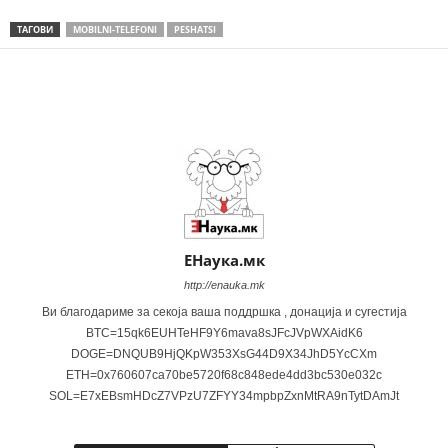
ТАГОВИ
MOBILNI-TELEFONI
PESHATSI
Share
ЕНаука.мк
http://enauka.mk
Ви благодариме за секоја ваша поддршка , донација и сугестија
BTC=15qk6EUHTeHF9Y6mava8sJFcJVpWXAidK6
DOGE=DNQUB9HjQKpW353XsG44D9X34JhD5YcCXm
ETH=0x760607ca70be5720f68c848ede4dd3bc530e032c
SOL=E7xEBsmHDcZ7VPzU7ZFYY34mpbpZxnMtRA9nTytDAmJt