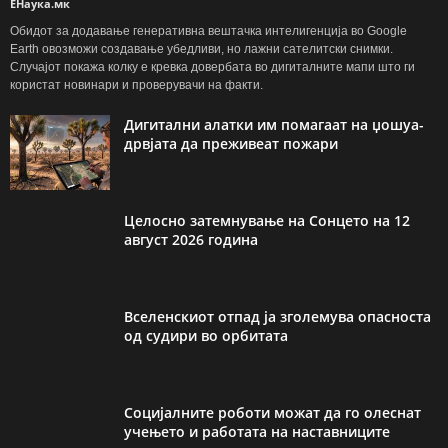
ЕНаука.мк
Обидот за додавање генеративна вештачка интелигенција во Google
Earth овозможи создавање убедливи, но лажни сателитски снимки.
Случајот покажа колку е кревка довербата во дигиталните мапи што ги
користат новинари и проверувачи на факти.
Дигитални алатки им помагаат на џошуа-
дрвјата да преживеат пожари
Целосно затемнување на Сонцето на 12
август 2026 година
Вселенскиот отпад ја зголемува опасноста
од судири во орбитата
Социјалните роботи можат да го олеснат
учењето и работата на наставниците