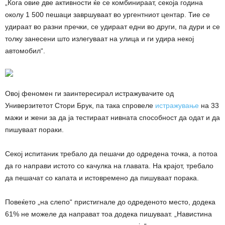
„Кога овие две активности ќе се комбинираат, секоја година
околу 1 500 пешаци завршуваат во ургентниот центар. Тие се
удираат во разни пречки, се удираат едни во други, па дури и се
толку занесени што излегуваат на улица и ги удира некој
автомобил“.
Овој феномен ги заинтересирал истражувачите од
Универзитетот Стори Брук, па така спровеле
истражување
на 33
мажи и жени за да ја тестираат нивната способност да одат и да
пишуваат пораки.
Секој испитаник требало да пешачи до одредена точка, а потоа
да го направи истото со качулка на главата. На крајот, требало
да пешачат со капата и истовремено да пишуваат порака.
Повеќето „на слепо“ пристигнале до одреденото место, додека
61% не можеле да направат тоа додека пишуваат. „Навистина