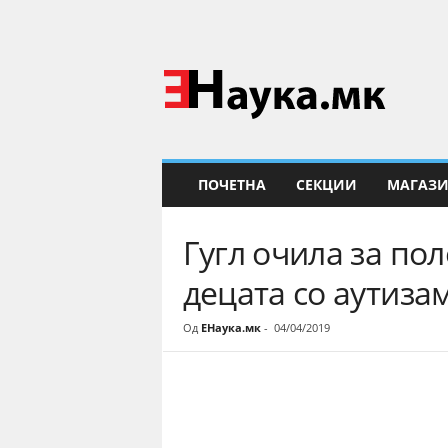
Е
Н
а
у
к
а
ПОЧЕТНА
СЕКЦИИ
МАГАЗ
Гугл очила за по
децата со аутиза
Од
ЕНаука.мк
-
04/04/2019
Share