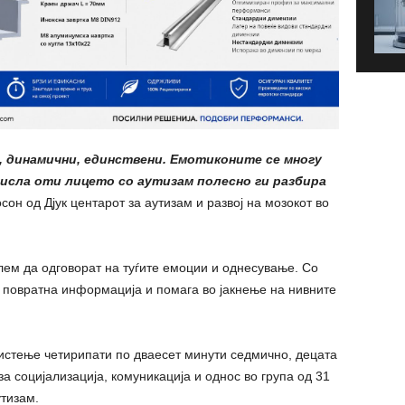
, динамични, единствени. Емотиконите се многу
мисла оти лицето со аутизам полесно ги разбира
он од Дјук центарот за аутизам и развој на мозокот во
лем да одговорат на туѓите емоции и однесување. Со
 повратна информација и помага во јакнење на нивните
стење четирипати по дваесет минути седмично, децата
а социјализација, комуникација и однос во група од 31
утизам.