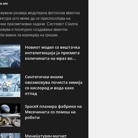
а.мк
жувачи развија модуларна фотонска квантна
ектура што може да се приспособува на
чни пресметковни задачи. Системот Clavina
ожува и посигурно создавање квантни
јби важни за корекција на грешки.
Новиот модел со вештачка
интелигенција ја пресмета
количината на мраз во...
Синтетички ензим
овозможува почиста хемија
со кислород и вода како
отпад
SpaceX планира фабрики на
Месечината со помош на
роботи
Минијатурен магнет