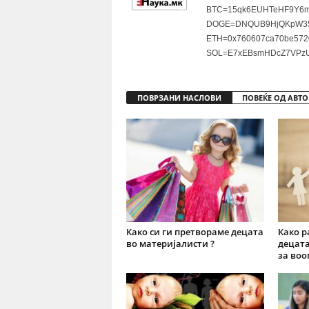
BTC=15qk6EUHTeHF9Y6m
DOGE=DNQUB9HjQKpW35
ETH=0x760607ca70be572
SOL=E7xEBsmHDcZ7VPzU
ПОВРЗАНИ НАСЛОВИ
ПОВЕЌЕ ОД АВТО
Како си ги претвораме децата
Како р
во материјалисти ?
децата
за воо