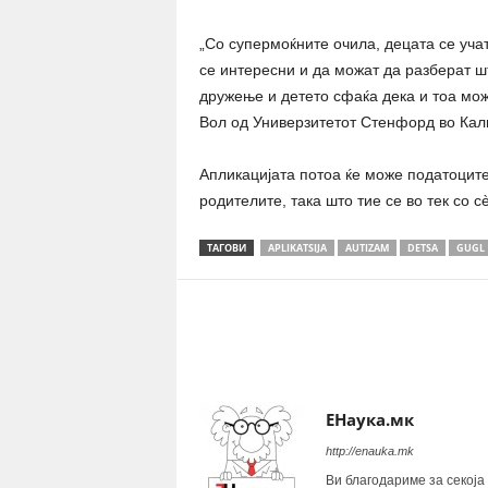
„Со супермоќните очила, децата се учат
се интересни и да можат да разберат шт
дружење и детето сфаќа дека и тоа мож
Вол од Универзитетот Стенфорд во Кал
Апликацијата потоа ќе може податоците
родителите, така што тие се во тек со сè
ТАГОВИ
APLIKATSIJA
AUTIZAM
DETSA
GUGL
Share
ЕНаука.мк
http://enauka.mk
Ви благодариме за секоја