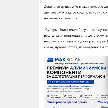
Децата со аутизам ќе можат полесно да
другите луѓе и да се социјализираат, с
на паметен телефон.
„Супермоќните очила” всушност служат 
вештачка интелигенција на детето му н
емоциите на лицата и да ги разликува.
среќа, лутење, страв, изненаденост и с