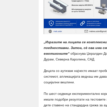
„Изразите на лицата се комплексни
поедноставни. Затоа, сè ова има с
емотиконите“
објаснува Џералдин Дос
Дурам, Северна Каролина, САД.
Децата со аутизам најчесто имаат проб
системот, апликацијата веднаш им дава
социјални вештини.
По шест седмици експериментално кори
имале подобри резултати на тестовите з
дете ставено на стандардна грижа за а