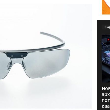
Нај
Нов
арх
пот
ква