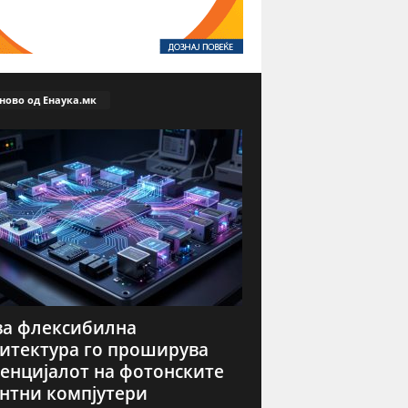
ново од Енаука.мк
а флексибилна
итектура го проширува
енцијалот на фотонските
нтни компјутери