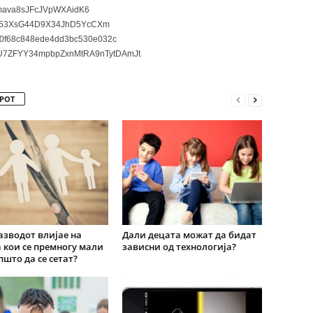
ava8sJFcJVpWXAidK6
3XsG44D9X34JhD5YcCXm
0f68c848ede4dd3bc530e032c
7ZFYY34mpbpZxnMtRA9nTytDAmJt
РОТ
азводот влијае на
Дали децата можат да бидат
 кои се премногу мали
зависни од технологија?
пшто да се сетат?