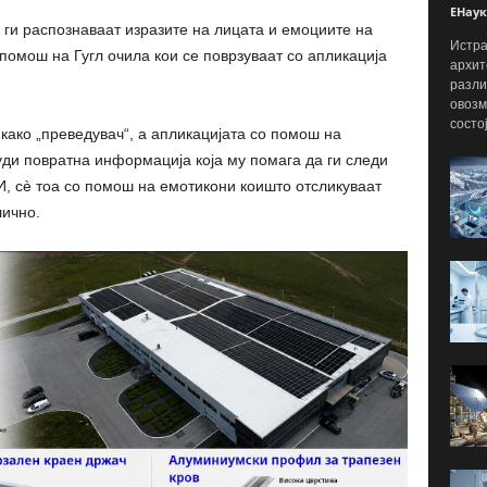
ЕНаук
 ги распознаваат изразите на лицата и емоциите на
Истра
о помош на Гугл очила кои се поврзуваат со апликација
архит
разли
овозм
состо
како „преведувач“, а апликацијата со помош на
уди повратна информација која му помага да ги следи
 И, сè тоа со помош на емотикони коишто отсликуваат
лично.