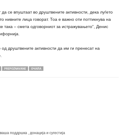
 да се впуштаат во друштвените активности, дека луѓето
о нивните лица говорат. Тоа е важно оти поттикнува на
е така – смета одговорниот за истражувањето“, Денис
ифорнија.
 од друштвените активности да им ги пренесат на
.
PREPOZNAVANE
ОЧИЛА
 ваша поддршка , донација и сугестија