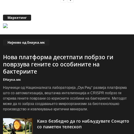
Маркетинг
Најново од Енаука.мк
Нова платформа десетпати побрзо ги
поврзува гените со особините на
бактериите
ЕНаука.мк
Научници од Националната лабораторија „Оук Риџ“ развија платформа
што со автоматизација, вештачка интелигенција и CRISPR побрзо ги
открива гените поврзани со корисните особини на бактериите. Методот
може да го забрза создавањето микроорганизми за биотехнолошко
производство и извлекување критични минерали.
Како безбедно да го набљудувате Сонцето
со паметен телескоп