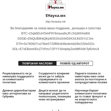
ЕНаука.мк
http://enauka.mk
Ви благодариме за секоја ваша поддршка , донација и сугестија
BTC=15qk6EUHTeHF9Y6mava8sJFcJVpWXAidK6
DOGE=DNQUB9HjQKpW353XsG44D9X34JhD5YcCXm
ETH=0x760607ca70be5720f68c848ede4dd3bc530e032c
SOL=E7xEBsmHDcZ7VPzU7ZFYY34mpbpZxnMtRA9nTytDAmJt
ПОВРЗАНИ НАСЛОВИ
ПОВЕЌЕ ОД АВТОРОТ
Рециклирањето не ја
Социјалното влијание
Ладната плазма се
намалува поддршката
може да го забрза
наметнува како нова
за климатските
справувањето со
алатка за поотпорни и
политики
климатските промени
попродуктивни посеви
Древни цијанобактерии
Децата можат да ги
Научници бараат
како алтернатива за
направат родителите
климатските политики
ѓубрива
поеколошки, покажува
да го стават фокусот и
ново истражување
на енергетската
побарувачка