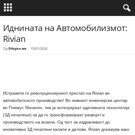
Иднината на Автомобилизмот:
Rivian
Од
ЕНаука.мк
-
15/01/2026
Share
Истражете го револуционерниот пристап на Rivian во
автомобилското производство! Во нивниот инженерски центар
во Плимут, Мичиген, тие ја интегрираат адитивната технологија
(3Д печатење) за да го трансформираат развојот и
производството на возила. Од тест за издржливост до
иновативни 3Д печатени калапи и делови, Rivian докажува како