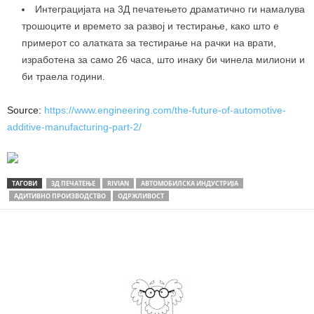
Интеграцијата на 3Д печатењето драматично ги намалува
трошоците и времето за развој и тестирање, како што е
примерот со алатката за тестирање на рачки на врати,
изработена за само 26 часа, што инаку би чинела милиони и
би траела години.
Source:
https://www.engineering.com/the-future-of-automotive-
additive-manufacturing-part-2/
ТАГОВИ
3Д ПЕЧАТЕЊЕ
RIVIAN
АВТОМОБИЛСКА ИНДУСТРИЈА
АДИТИВНО ПРОИЗВОДСТВО
ОДРЖЛИВОСТ
Share