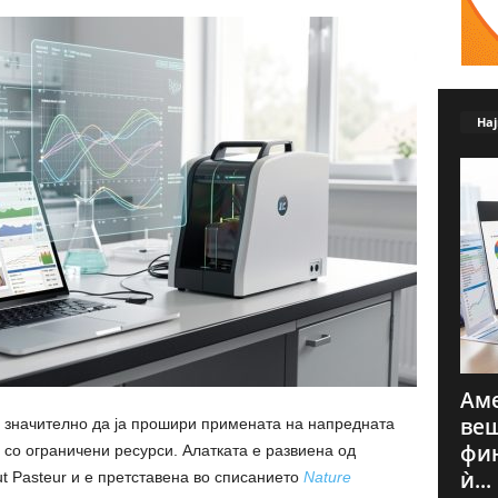
Нај
Аме
веш
значително да ја прошири примената на напредната
фин
со ограничени ресурси. Алатката е развиена од
ѝ...
itut Pasteur и е претставена во списанието
Nature