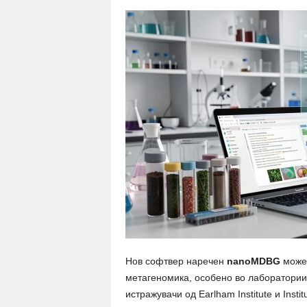
Нов софтвер наречен
nanoMDBG
може 
метагеномика, особено во лаборатории 
истражувачи од Earlham Institute и Inst