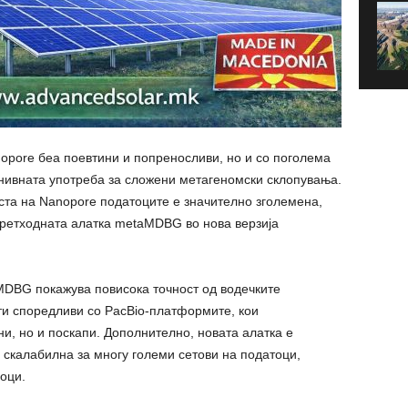
nopore беа поевтини и попреносливи, но и со поголема
 нивната употреба за сложени метагеномски склопувања.
ста на Nanopore податоците е значително зголемена,
претходната алатка metaMDBG во нова верзија
MDBG покажува повисока точност од водечките
ти споредливи со PacBio-платформите, кои
и, но и поскапи. Дополнително, новата алатка е
скалабилна за многу големи сетови на податоци,
оци.