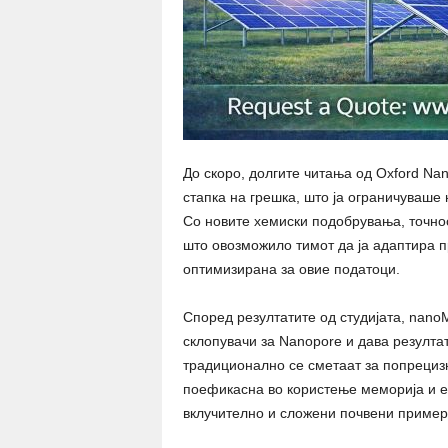
До скоро, долгите читања од Oxford Na
стапка на грешка, што ја ограничуваше
Со новите хемиски подобрувања, точно
што овозможило тимот да ја адаптира 
оптимизирана за овие податоци.
Според резултатите од студијата, nano
склопувачи за Nanopore и дава резулта
традиционално се сметаат за попрецизн
поефикасна во користење меморија и е 
вклучително и сложени почвени пример