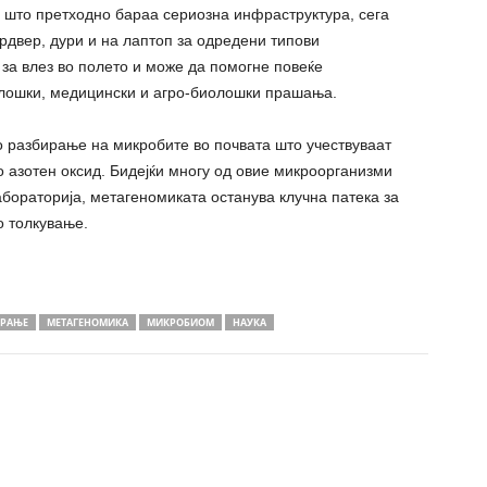
 што претходно бараа сериозна инфраструктура, сега
рдвер, дури и на лаптоп за одредени типови
за влез во полето и може да помогне повеќе
олошки, медицински и агро-биолошки прашања.
о разбирање на микробите во почвата што учествуваат
о азотен оксид. Бидејќи многу од овие микроорганизми
абораторија, метагеномиката останува клучна патека за
 толкување.
ИРАЊЕ
МЕТАГЕНОМИКА
МИКРОБИОМ
НАУКА