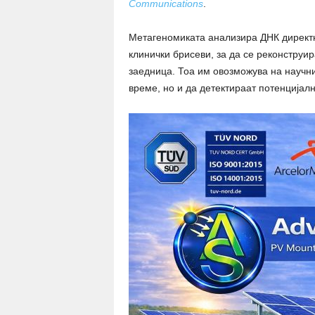
Communications
.
Метагеномиката анализира ДНК директн
клинички брисеви, за да се реконструи
заедница. Тоа им овозможува на научни
време, но и да детектираат потенцијал