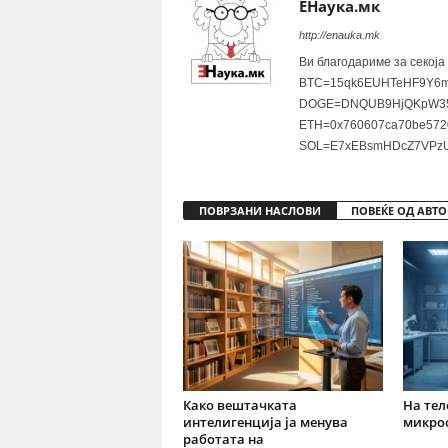
ЕНаука.мк
http://enauka.mk
Ви благодариме за секоја
BTC=15qk6EUHTeHF9Y6m
DOGE=DNQUB9HjQKpW35
ETH=0x760607ca70be572
SOL=E7xEBsmHDcZ7VPzU
ПОВРЗАНИ НАСЛОВИ
ПОВЕЌЕ ОД АВТО
Како вештачката
На тел
интелигенција ја менува
микро
работата на