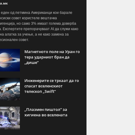
а.мк
 еден од петмина Американци кои барале
сиски совет користеле вештачка
игенција, но само 3% имаат голема доверба
а. Експертите препорачуваат AI да служи како
на алатка за учење, а не како замена за
сионален совет.
Магнетното поле на Уран го
тера ударниот бран да
„дише“
Инженерите се тркаат да го
спасат вселенскиот
телескоп „Swift“
„Плазмен пиштол“ за
хигиена во вселената