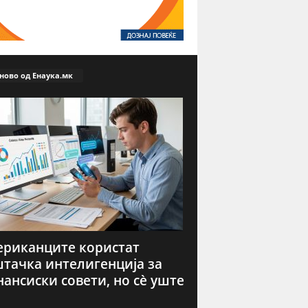
ново од Енаука.мк
риканците користат
тачка интелигенција за
ансиски совети, но сè уште