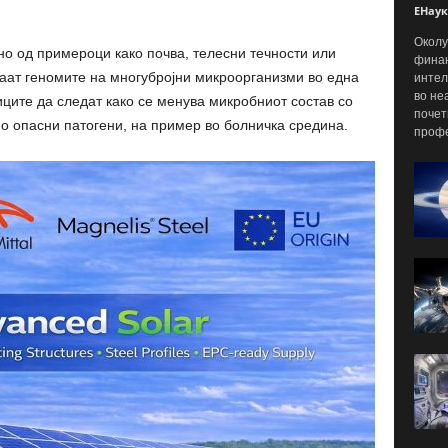
ЕНаук
Околу
о од примероци како почва, телесни течности или
финан
раат геномите на многубројни микроорганизми во една
интел
во не
ците да следат како се менува микробниот состав со
почет
но опасни патогени, на пример во болничка средина.
профе