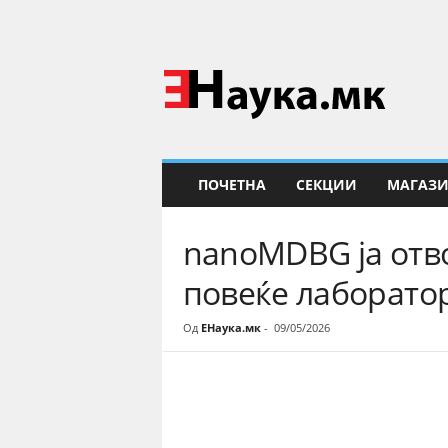
Е
Н
а
у
к
а
ПОЧЕТНА
СЕКЦИИ
МАГАЗ
nanoMDBG ја отв
повеќе лаборато
Од
ЕНаука.мк
-
09/05/2026
Share