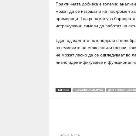
Практичната добивка е голема: анализи
можат да се извршат и на поскромен ха
примероци. Тоа ја намалува бариерата 
истражувачки тимови да работат на ек
Еден од важните потенцијали е подобр
во емисиите на стакленички гасови, как
не можат лесно да се одгледуваат во л
нивно идентификување и функционално
ТАГОВИ
БИОИНФОРМАТИКА
ДНК СЕКВЕНЦИОН
Share