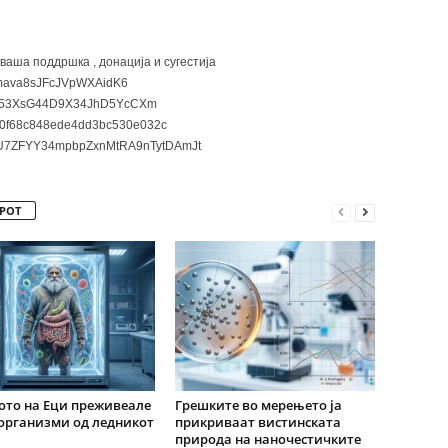
 ваша поддршка , донација и сугестија
ava8sJFcJVpWXAidK6
3XsG44D9X34JhD5YcCXm
0f68c848ede4dd3bc530e032c
7ZFYY34mpbpZxnMtRA9nTytDAmJt
РОТ
ото на Еци преживеале
Грешките во мерењето ја
организми од ледникот
прикриваат вистинската
природа на наночестичките