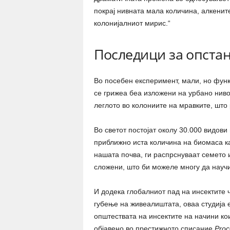
покрај нивната мала количина, алкенит
колонијалниот мирис.“
Последици за опста
Во посебен експеримент, мали, но функ
се грижеа беа изложени на урбано ниво
леглото во колониите на мравките, што 
Во светот постојат околу 30.000 видови
приближно иста количина на биомаса ка
нашата почва, ги распрснуваат семето и
сложени, што би можеле многу да научи
И додека глобалниот пад на инсектите 
губење на живеалиштата, оваа студија
општествата на инсектите на начини ко
објавено во престижното списание
Proc