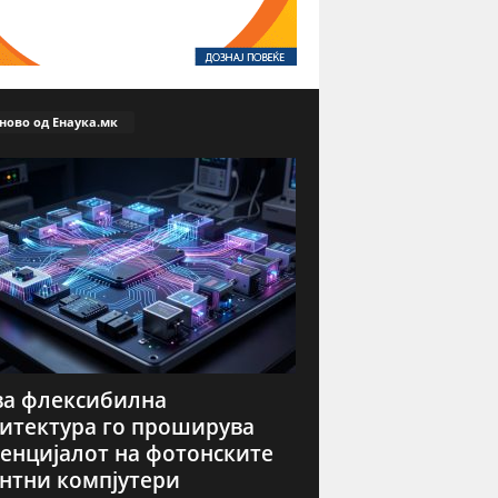
ново од Енаука.мк
а флексибилна
итектура го проширува
енцијалот на фотонските
нтни компјутери