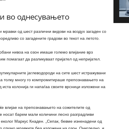
и во однесувањето
и мравки од шест различни видови на воздух загаден со
поредливо со загадените градови во текот на летото.
рбани нивоа на озон имаше големо влијание врз
 им помагаат да разликуваат пријател од непријател.
 кутикуларните јаглеводороди на сите шест истражувани
 таа толку многу го компромитираше препознавањето на
д иста колонија ги напаѓаа своите врсници изложени на
ќе влијае на препознавањето на сожителите од
те носат барем мали количини лесно разградливи
т еколог Маркус Кнаден. „Сепак, бевме изненадени од
 откако мравките беа изложени на озон. Очигледно, и