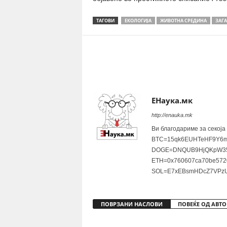
ТАГОВИ
ЕКОЛОГИЈА
ЖИВОТНА СРЕДИНА
ЗАГ
Share
ЕНаука.мк
http://enauka.mk
Ви благодариме за секоја
BTC=15qk6EUHTeHF9Y6m
DOGE=DNQUB9HjQKpW35
ETH=0x760607ca70be572
SOL=E7xEBsmHDcZ7VPzU
ПОВРЗАНИ НАСЛОВИ
ПОВЕЌЕ ОД АВТО