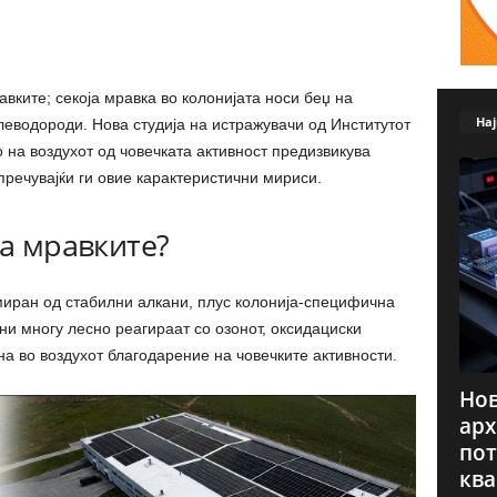
вките; секоја мравка во колонијата носи беџ на
Нај
еводороди. Нова студија на истражувачи од Институтот
 на воздухот од човечката активност предизвикува
пречувајќи ги овие карактеристични мириси.
на мравките?
миран од стабилни алкани, плус колонија-специфична
ни многу лесно реагираат со озонот, оксидациски
на во воздухот благодарение на човечките активности.
Нов
арх
пот
ква