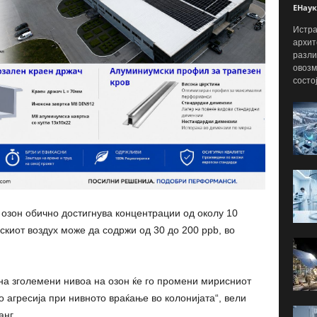
ЕНаук
Истра
архит
разли
овозм
состо
 озон обично достигнува концентрации од околу 10
скиот воздух може да содржи од 30 до 200 ppb, во
на зголемени нивоа на озон ќе го промени мирисниот
о агресија при нивното враќање во колонијата“, вели
анг.