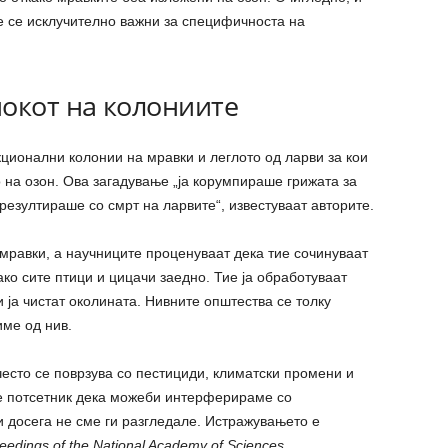
е се исклучително важни за специфичноста на
нокот на колониите
ционални колонии на мравки и леглото од ларви за кои
 на озон. Ова загадување „ја корумпираше грижата за
резултираше со смрт на ларвите“, известуваат авторите.
 мравки, а научниците проценуваат дека тие сочинуваат
ко сите птици и цицачи заедно. Тие ја обработуваат
 ја чистат околината. Нивните општества се толку
ме од нив.
често се поврзува со пестициди, климатски промени и
 е потсетник дека можеби интерферираме со
и досега не сме ги разгледале. Истражувањето е
eedings of the National Academy of Sciences
.