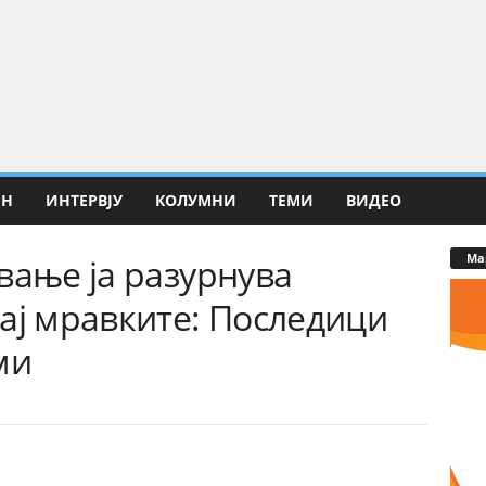
ИН
ИНТЕРВЈУ
КОЛУМНИ
ТЕМИ
ВИДЕО
Ма
вање ја разурнува
ај мравките: Последици
ми