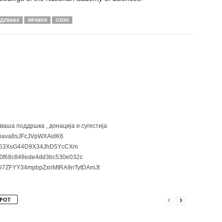
АДУВАЊЕ
МРАВКИ
ОЗОН
 ваша поддршка , донација и сугестија
ava8sJFcJVpWXAidK6
3XsG44D9X34JhD5YcCXm
0f68c848ede4dd3bc530e032c
7ZFYY34mpbpZxnMtRA9nTytDAmJt
РОТ