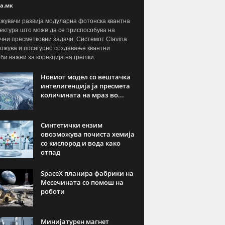
а.мк
жувачи развија модуларна фотонска квантна
ектура што може да се приспособува на
чни пресметковни задачи. Системот Clavina
ожува и посигурно создавање квантни
јби важни за корекција на грешки.
Новиот модел со вештачка
интелигенција ја пресмета
количината на мраз во...
Синтетички ензим
овозможува почиста хемија
со кислород и вода како
отпад
SpaceX планира фабрики на
Месечината со помош на
роботи
Минијатурен магнет