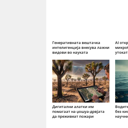
Генеративната вештачка
AI отк
интелигенција внесува лажни
микро
видови во науката
утокат
Дигитални алатки им
Водите
помагаат на џошуа-дрвјата
без ки
да преживеат пожари
научн