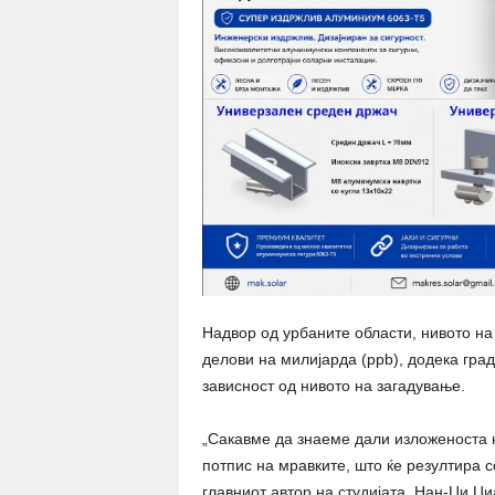
Надвор од урбаните области, нивото на
делови на милијарда (ppb), додека град
зависност од нивото на загадување.
„Сакавме да знаеме дали изложеноста 
потпис на мравките, што ќе резултира с
главниот автор на студијата, Нан-Џи Џи