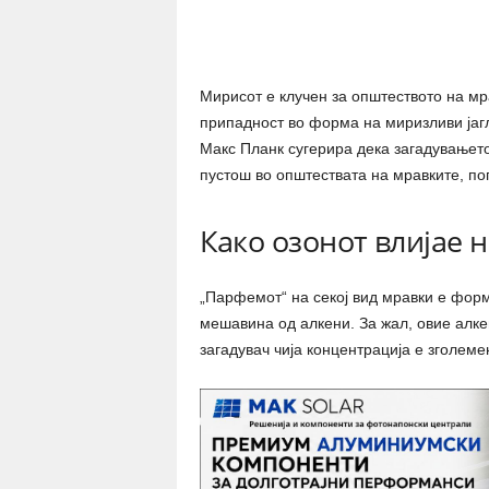
Share
Мирисот е клучен за општеството на мра
припадност во форма на миризливи јагл
Макс Планк сугерира дека загадувањето
пустош во општествата на мравките, по
Како озонот влијае 
„Парфемот“ на секој вид мравки е фор
мешавина од алкени. За жал, овие алке
загадувач чија концентрација е зголеме