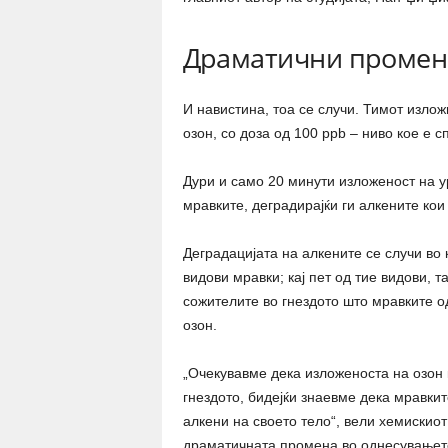
Драматични промен
И навистина, тоа се случи. Тимот излож
озон, со доза од 100 ppb – ниво кое е с
Дури и само 20 минути изложеност на у
мравките, деградирајќи ги алкените кои
Деградацијата на алкените се случи во
видови мравки; кај пет од тие видови,
сожителите во гнездото што мравките о
озон.
„Очекувавме дека изложеноста на озон 
гнездото, бидејќи знаевме дека мравки
алкени на своето тело“, вели хемискио
драматичната промена во однесувањето