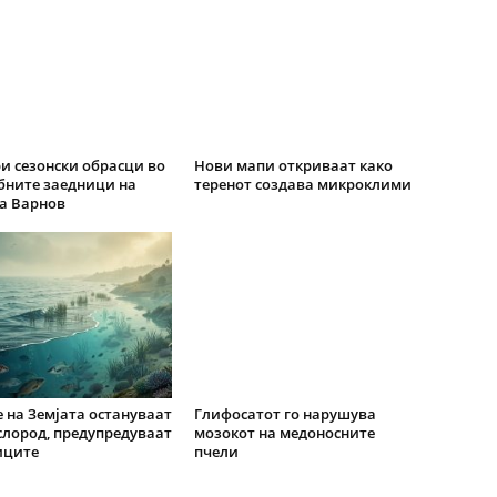
ри сезонски обрасци во
Нови мапи откриваат како
бните заедници на
теренот создава микроклими
а Варнов
 на Земјата остануваат
Глифосатот го нарушува
слород, предупредуваат
мозокот на медоносните
иците
пчели