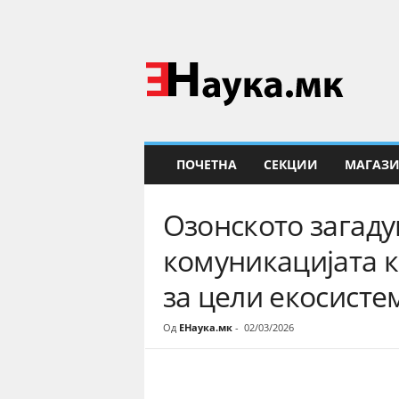
Е
Н
а
у
к
а
ПОЧЕТНА
СЕКЦИИ
МАГАЗ
Озонското загаду
комуникацијата к
за цели екосисте
Од
ЕНаука.мк
-
02/03/2026