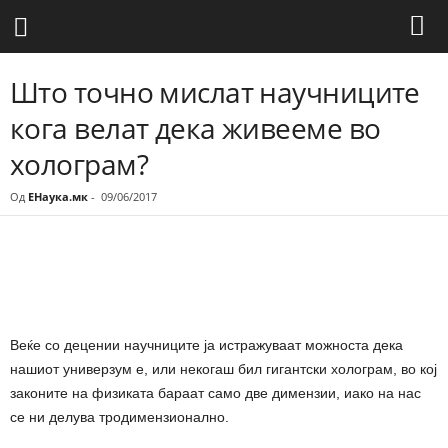
Што точно мислат научниците
кога велат дека живееме во
холограм?
Од
ЕНаука.мк
-
09/06/2017
Share
Веќе со децении научниците ја истражуваат можноста дека
нашиот универзум е, или некогаш бил гигантски холограм, во кој
законите на физиката бараат само две димензии, иако на нас
се ни делува тродимензионално.