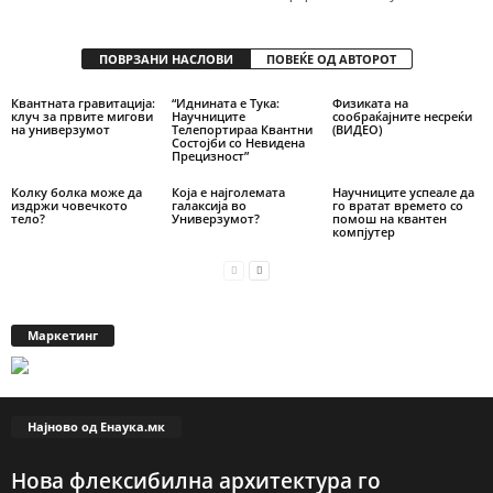
ПОВРЗАНИ НАСЛОВИ
ПОВЕЌЕ ОД АВТОРОТ
Квантната гравитација:
“Иднината е Тука:
Физиката на
клуч за првите мигови
Научниците
сообраќајните несреќи
на универзумот
Телепортираа Квантни
(ВИДЕО)
Состојби со Невидена
Прецизност”
Колку болка може да
Која е најголемата
Научниците успеале да
издржи човечкото
галаксија во
го вратат времето со
тело?
Универзумот?
помош на квантен
компјутер
Маркетинг
Најново од Енаука.мк
Нова флексибилна архитектура го