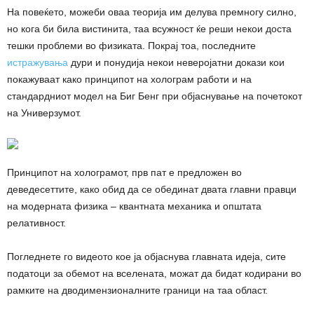
На повеќето, можеби оваа теорија им делува премногу силно,
но кога би била вистинита, таа всужност ќе реши некои доста
тешки проблеми во физиката. Покрај тоа, последните
истражувања
дури и понудија некои неверојатни докази кои
покажуваат како принципот на холограм работи и на
стандардниот модел на Биг Бенг при објаснување на почетокот
на Универзумот.
Принципот на холограмот, прв пат е предложен во
деведесеттите, како обид да се обединат двата главни правци
на модерната физика – квантната механика и општата
релативност.
Погледнете го видеото кое ја објаснува главната идеја, сите
податоци за обемот на вселената, можат да бидат кодирани во
рамките на дводимензионалните граници на таа област.