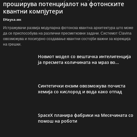
проширува потенцијалот на фотонските
квантни компјутери
ЕНаука.мк
Истражувачи развија модуларна фотонска квантна архитектура што може
да се приспособува на различни пресметковни задачи. Системот Clavina
овозможува и посигурно создавање квантни состојби важни за корекција
на грешки.
Новиот модел со вештачка интелигенција
ја пресмета количината на мраз во...
Синтетички ензим овозможува почиста
хемија со кислород и вода како отпад
SpaceX планира фабрики на Месечината со
помош на роботи