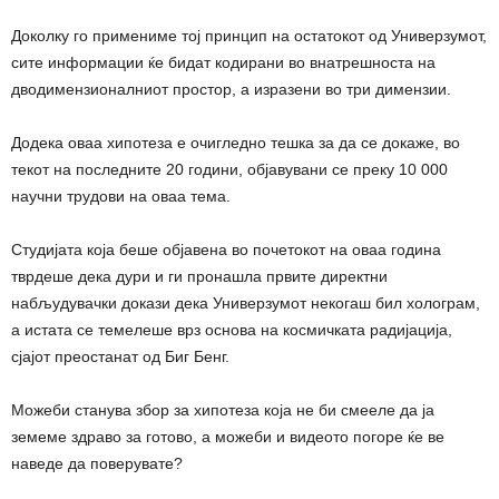
Доколку го примениме тој принцип на остатокот од Универзумот,
сите информации ќе бидат кодирани во внатрешноста на
дводимензионалниот простор, а изразени во три димензии.
Додека оваа хипотеза е очигледно тешка за да се докаже, во
текот на последните 20 години, објавувани се преку 10 000
научни трудови на оваа тема.
Студијата која беше објавена во почетокот на оваа година
тврдеше дека дури и ги пронашла првите директни
набљудувачки докази дека Универзумот некогаш бил холограм,
а истата се темелеше врз основа на космичката радијација,
сјајот преостанат од Биг Бенг.
Можеби станува збор за хипотеза која не би смееле да ја
земеме здраво за готово, а можеби и видеото погоре ќе ве
наведе да поверувате?