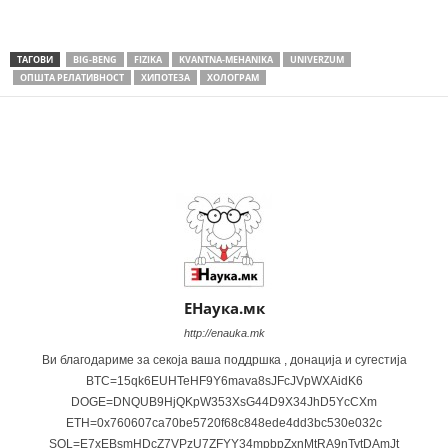
ТАГОВИ
BIG-BENG
FIZIKA
KVANTNA-MEHANIKA
UNIVERZUM
ОПШТА РЕЛАТИВНОСТ
ХИПОТЕЗА
ХОЛОГРАМ
Share
ЕНаука.мк
http://enauka.mk
Ви благодариме за секоја ваша поддршка , донација и сугестија
BTC=15qk6EUHTeHF9Y6mava8sJFcJVpWXAidK6
DOGE=DNQUB9HjQKpW353XsG44D9X34JhD5YcCXm
ETH=0x760607ca70be5720f68c848ede4dd3bc530e032c
SOL=E7xEBsmHDcZ7VPzU7ZFYY34mpbpZxnMtRA9nTytDAmJt