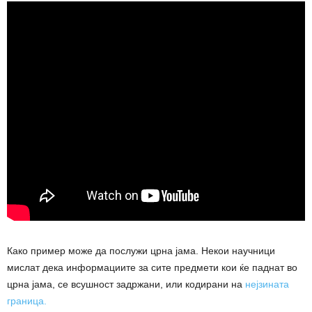
Како пример може да послужи црна јама. Некои научници
мислат дека информациите за сите предмети кои ќе паднат во
црна јама, се всушност задржани, или кодирани на
нејзината
граница.