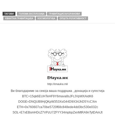
ТАГОВИ
ГОЛЕМА ЕКСПЛОЗИЈА
ГРАВИТАЦИСКИ БРАНОВИ
КВАНТНА ГРАВИТАЦИЈА
КОСМОЛОГИЈА
ОПШТА РЕЛАТИВНОСТ
Share
ЕНаука.мк
http://enauka.mk
Ви благодариме за секоја ваша поддршка , донација и сугестија
BTC=15qk6EUHTeHF9Y6mava8sJFcJVpWXAidK6
DOGE=DNQUB9HjQKpW353XsG44D9X34JhD5YcCXm
ETH=0x760607ca70be5720f68c848ede4dd3bc530e032c
SOL=E7xEBsmHDcZ7VPzU7ZFYY34mpbpZxnMtRA9nTytDAmJt