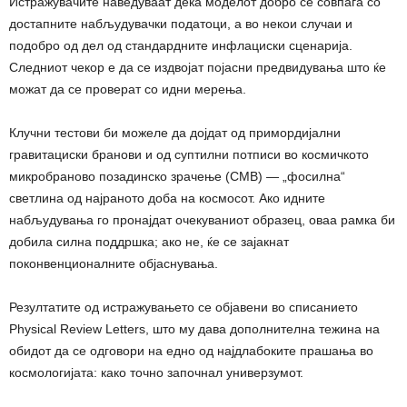
Истражувачите наведуваат дека моделот добро се совпаѓа со
достапните набљудувачки податоци, а во некои случаи и
подобро од дел од стандардните инфлациски сценарија.
Следниот чекор е да се издвојат појасни предвидувања што ќе
можат да се проверат со идни мерења.
Клучни тестови би можеле да дојдат од примордијални
гравитациски бранови и од суптилни потписи во космичкото
микробраново позадинско зрачење (CMB) — „фосилна“
светлина од најраното доба на космосот. Ако идните
набљудувања го пронајдат очекуваниот образец, оваа рамка би
добила силна поддршка; ако не, ќе се зајакнат
поконвенционалните објаснувања.
Резултатите од истражувањето се објавени во списанието
Physical Review Letters, што му дава дополнителна тежина на
обидот да се одговори на едно од најдлабоките прашања во
космологијата: како точно започнал универзумот.