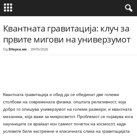
Квантната гравитација: клуч за
првите мигови на универзумот
Од
ЕНаука.мк
-
09/05/2026
Share
Квантната гравитација е обид да се обединат две големи
столбови на современата физика: општата релативност, која
добро го опишува универзумот на големи размери, и квантната
механика, која важи за микросветот. Проблемот се појавува кога
научниците се враќаат кон самиот почеток на космосот, каде
условите биле екстремни и класичната слика на гравитацијата