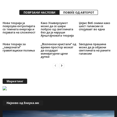
ПОВРЗАНИ НАСЛОВИ
ПОВЕЌЕ ОД АВТОРОТ
Нова теорија ја
Како Универзумот
Џејмс Веб сними како
поврзува ентропијата
може да се шири
шест галаксии се
со темната енергија и
побрзо од светлината
спојуваат во една
појавата на сложеност
без да ја наруши
Ајнштајновата теорија
Нова теорија за
„Вселенски кристали“ од
Ѕвездена прашина
„замрзнати“
време-простор можат
можe да ја објасни
гравитациски полиња
да создадат
светлината на раните
минијатурни црни
галаксии
дупки
Маркетинг
Најново од Енаука.мк