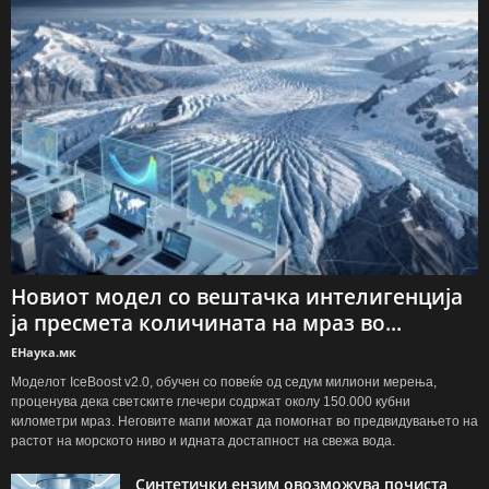
Новиот модел со вештачка интелигенција
ја пресмета количината на мраз во...
ЕНаука.мк
Моделот IceBoost v2.0, обучен со повеќе од седум милиони мерења,
проценува дека светските глечери содржат околу 150.000 кубни
километри мраз. Неговите мапи можат да помогнат во предвидувањето на
растот на морското ниво и идната достапност на свежа вода.
Синтетички ензим овозможува почиста