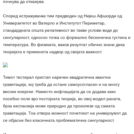
почнува да откажува.
Според истражувачки тим предводен од Нијеш Афшорди од
Универзитетот во Ватерло и Институтот Периметар,
стандардната општа релативност во такви услови води до
сингуларност, односно точка со формално бесконечна густина и
температура. Во физиката, ваков резултат обично значи дека
теоријата е применета надвор од својата важност.
Тимот тестирал пристап наречен квадратична квантна
гравитација, кој треба да остане самоусогласен и на многу
високи енергии. Наместо инфлацијата да се додава како
посебно поле врз постојната теорија, во овој модел раната,
брза експанзија може природно да произлезе од самата
гравитација. Тоа отвора можност почетокот на универзумот да
се објасни без класичната проблематична сингуларност.