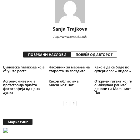
Sanja Trajkova
http://www.enauka.mk
ПОВРЗАНИ НАСЛОВИ
ПОВЕЌЕ ОД АВТОРОТ
Џиновска галаксија која
Часовник за мерење на
Како е да се биде во
сè уште расте
староста на ѕвездите
супернова? – Видео –
Астрономите ни ја
Каков облик има
Откриен гигант кој ги
претставија првата
Млечниот Пат?
обликувал раните
фотографија од црна
денови на Млечниот
дупка
Пат
Маркетинг