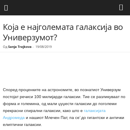
Која е најголемата галаксија во
Универзумот?
Од
Sanja Trajkova
-
19/08/2019
Share
Според проценките на астрономите, во познатиот Универзум
постојат речиси 100 милијарди галаксии. Тие се разликуваат по
форма и големина, од мали џуџести галаксии до поголеми
прекрасни спирални галаксии, како што е
галаксијата
Андромеда
и нашиот Млечен Пат, па се’ до гигантски и антички
елиптични галаксии.