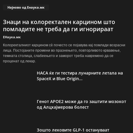
Најново од Енаука.мк
Знаци на колоректален карцином што
помладите не треба да ги игнорираат
ЕНаука.мк
Колоректалниот карцином сè почесто се појавува кај помлади возрасни
лица. Постојаните промени во празнењето, повторливото крвавење,
темната столица, слабеењето и заморот треба навремено да се
проценат од лекар.
НАСА ќе ги тестира лунарните летала на
SpaceX и Blue Origin...
Генот APOE2 може да го заштити мозокот
од Алцхајмерова болест
Зошто лековите GLP-1 остануваат