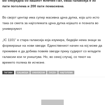
Во споредба со нашиот Млечен Пат, оваа галаксија е 50
пати поголема и 200 пати помасивна
.
Во својот центар има супер масивна црна дупка, која што исто
така се смета за најголемата црна дупка којашто е позната во
универзумот.
„IC 1101“ е стара галаксија која изумира, бидејќи нема знаци за
формирање на нови ѕвезди. Единствениот начин на кој може да
преживее е да добива повеќе ѕвезди преку судирот со младите
галаксии кои ги уништува. Но, во секој случај, со текот на
времето полека ќе исчезне.
ТАГОВИ
GALAKSIJA
UNIVERZUM
ZVEZDI
НАЈГОЛЕМА
Share