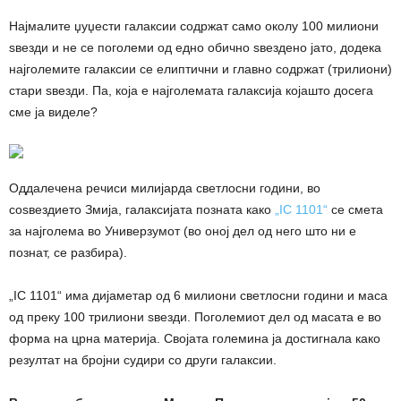
Најмалите џуџести галаксии содржат само околу 100 милиони
ѕвезди и не се поголеми од едно обично ѕвездено јато, додека
најголемите галаксии се елиптични и главно содржат (трилиони)
стари ѕвезди. Па, која е најголемата галаксија којашто досега
сме ја виделе?
Оддалечена речиси милијарда светлосни години, во
соѕвездието Змија, галаксијата позната како
„IC 1101“
се смета
за најголема во Универзумот (во оној дел од него што ни е
познат, се разбира).
„IC 1101“ има дијаметар од 6 милиони светлосни години и маса
од преку 100 трилиони ѕвезди. Поголемиот дел од масата е во
форма на црна материја. Својата големина ја достигнала како
резултат на бројни судири со други галаксии.