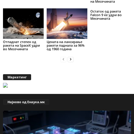
на Месечината
Остаток од ракета
Falcon 9 ќе удри во
Месечината
Отпаднат степен од
Цената на лансирање
ракета на SpaceX удри
ракети паднала за 96%
во Месечината
од 1960 година
Маркетинг
Најново од Енаука.мк