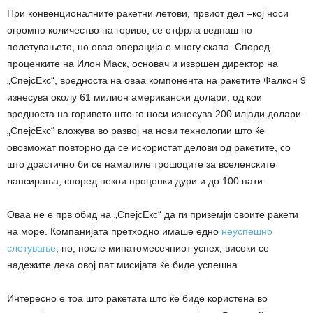
При конвенционалните ракетни летови, првиот дел –кој носи
огромно количество на гориво, се отфрла веднаш по
полетувањето, но оваа операција е многу скапа. Според
проценките на Илон Маск, основач и извршен директор на
„СпејсЕкс“, вредноста на оваа компонента на ракетите Фалкон 9
изнесува околу 61 милион американски долари, од кои
вредноста на горивото што го носи изнесува 200 илјади долари.
„СпејсЕкс“ вложува во развој на нови технологии што ќе
овозможат повторно да се искористат делови од ракетите, со
што драстично би се намалиле трошоците за вселенските
лансирања, според некои проценки дури и до 100 пати.
Оваа не е прв обид на „СпејсЕкс“ да ги приземји своите ракети
на море. Компанијата претходно имаше едно
неуспешно
слетување
, но, после минатомесечниот успех, високи се
надежите дека овој пат мисијата ќе биде успешна.
Интересно е тоа што ракетата што ќе биде користена во