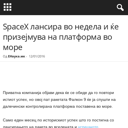
SpaceX лансира во недела и ќе
призејмува на платформа во
море
Од
ЕНаука.мк
-
12/01/2016
Share
Приватна компанија објави дека ќе се обиде да го повтори
истиот успех, но овој пат ракетата Фалкон 9 ќе ја спушти на
далечински контролирана платформа поставена во море.
Само еден месец по историскиот успех што го постигна со
лансирањето на ракета во вселената и
успешното