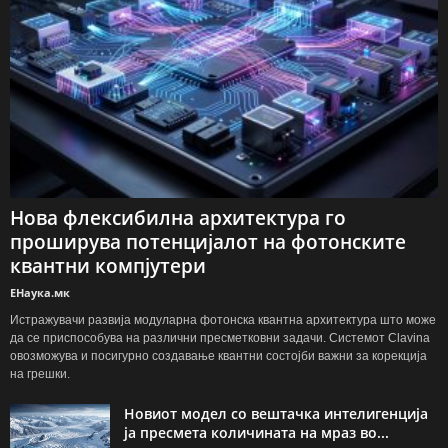
Нова флексибилна архитектура го
проширува потенцијалот на фотонските
квантни компјутери
ЕНаука.мк
Истражувачи развија модуларна фотонска квантна архитектура што може
да се приспособува на различни пресметковни задачи. Системот Clavina
овозможува и посигурно создавање квантни состојби важни за корекција
на грешки.
Новиот модел со вештачка интелигенција
ја пресмета количината на мраз во...