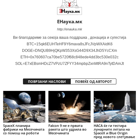
ЕНаука.мк
http://enauka.mk
Ви благодариме за секоја ваша поддршка , донација и сугестија
BTC=15qk6EUHTeHF9Y6mava8sJFcJVpWXAidK6
DOGE=DNQUB9HjQKpW353XsG44D9X34JhD5YcCXm
ETH=0x760607ca70be5720f68c848ede4dd3bc530e032c
SOL=E7xEBsmHDcZ7VPzU7ZFYY34mpbpZxnMtRA9nTytDAmJt
ПОВРЗАНИ НАСЛОВИ
ПОВЕЌЕ ОД АВТОРОТ
SpaceX планира
Falcon 9 не е првата
НАСА ќе ги тестира
фабрики на Месечината
ракета што удрила во
лунарните летала на
со помош на роботи
Месечината
SpaceX и Blue Origin
пред новото слетување