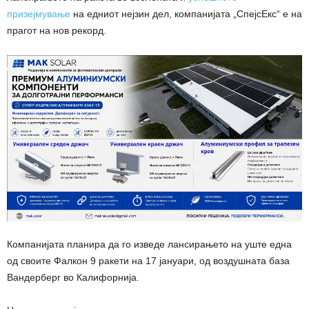
призејмување
на едниот нејзин дел, компанијата „СпејсЕкс“ е на
прагот на нов рекорд.
Компанијата планира да го изведе лансирањето на уште една
од своите Фалкон 9 ракети на 17 јануари, од воздушната база
Вандерберг во Калифорнија.