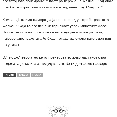
претстојното лансирање е постара верзија на Фалкон 9 од онаа
што беше користена минатиот месец, велат од „СпејсЕкс“.
Компанијата има намера да ја повлече од употреба ракетата
Фалкон 9 која го постигна историскиот успех минатиот месец.
После тестирања со кои ќе се потврди дека може да лета,
најверојатно, ракетата ќе биде некаде изложена како еден вид
на уникат.
„СпејсЕкс“ веројатно ќе го пренесува во живо настанот оваа
недела, а деталите за вклучувањето ќе ги дознаеме наскоро.
ТАГОВИ
RAKETA
SPACEX
Share