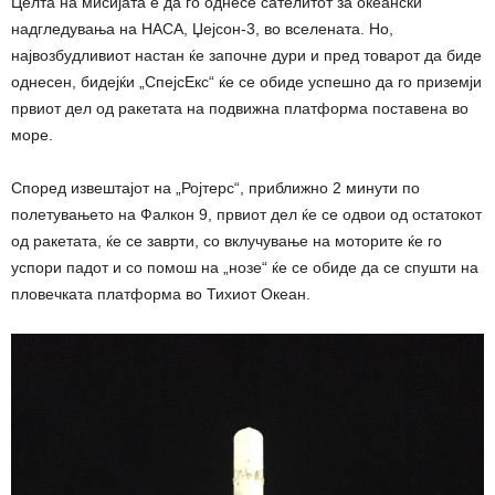
Целта на мисијата е да го однесе сателитот за океански
надгледувања на НАСА, Џејсон-3, во вселената. Но,
највозбудливиот настан ќе започне дури и пред товарот да биде
однесен, бидејќи „СпејсЕкс“ ќе се обиде успешно да го приземји
првиот дел од ракетата на подвижна платформа поставена во
море.
Според извештајот на „Ројтерс“, приближно 2 минути по
полетувањето на Фалкон 9, првиот дел ќе се одвои од остатокот
од ракетата, ќе се заврти, со вклучување на моторите ќе го
успори падот и со помош на „нозе“ ќе се обиде да се спушти на
пловечката платформа во Тихиот Океан.