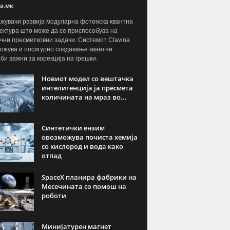
а.мк
жувачи развија модуларна фотонска квантна
ектура што може да се приспособува на
чни пресметковни задачи. Системот Clavina
ожува и посигурно создавање квантни
јби важни за корекција на грешки.
Новиот модел со вештачка
интелигенција ја пресмета
количината на мраз во...
Синтетички ензим
овозможува почиста хемија
со кислород и вода како
отпад
SpaceX планира фабрики на
Месечината со помош на
роботи
Минијатурен магнет