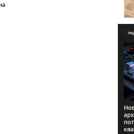
на
Нај
Нов
арх
пот
ква