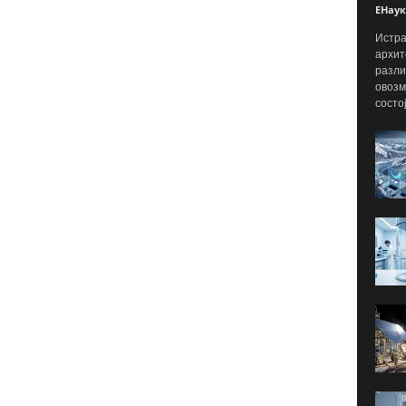
ЕНаук
Истра
архит
разли
овозм
состо