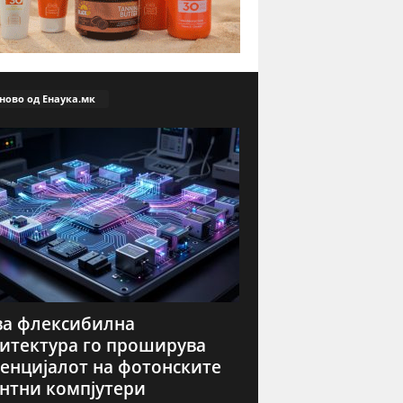
ново од Енаука.мк
а флексибилна
итектура го проширува
енцијалот на фотонските
нтни компјутери