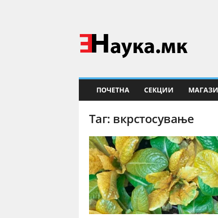
Е
Н
а
у
к
а
ПОЧЕТНА
СЕКЦИИ
МАГАЗ
Таг: вкрстосување