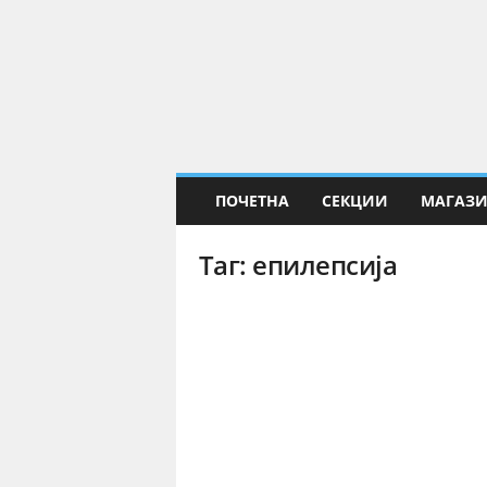
Е
Н
а
у
к
а
ПОЧЕТНА
СЕКЦИИ
МАГАЗ
Таг: епилепсија