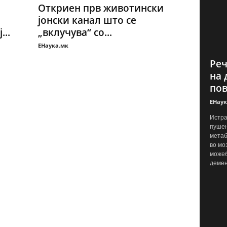
Откриен прв животински
јонски канал што се
..
„вклучува“ со...
ЕНаука.мк
Реч
на 
пов
ЕНаук
Истра
пушењ
метаб
во мо
можеб
демен