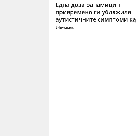
Една доза рапамицин
привремено ги ублажила
аутистичните симптоми кај.
ЕНаука.мк