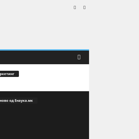
ркетинг
ново од Енаука.мк