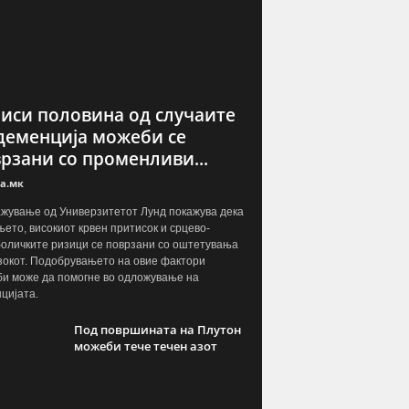
иси половина од случаите
деменција можеби се
рзани со променливи...
а.мк
жување од Универзитетот Лунд покажува дека
ето, високиот крвен притисок и срцево-
оличките ризици се поврзани со оштетувања
зокот. Подобрувањето на овие фактори
и може да помогне во одложување на
цијата.
Под површината на Плутон
можеби тече течен азот