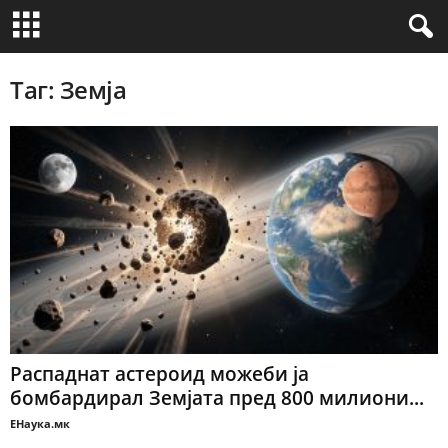
Таг: Земја
Распаднат астероид можеби ја
бомбардирал Земјата пред 800 милиони...
ЕНаука.мк