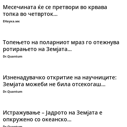
Месечината ќе се претвори во крвава
топка во четврток...
ЕНаука.мк
Топењето на поларниот мраз го отежнува
ротирањето на Земјата...
Dr.Quantum
Изненадувачко откритие на научниците:
Земјата можеби не била отсекогаш...
Dr.Quantum
Истражување – Јадрото на Земјата е
опкружено со океанско...
Dr.Quantum