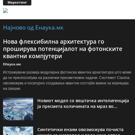
Маркетинг
Најново од Енаука.мк
Нова флексибилна архитектура го
проширува потенцијалот на фотонските
квантни компјутери
ЕНаука.мк
Истражувачи развија модуларна фотонска квантна архитектура што може
да се приспособува на различни пресметковни задачи. Системот Clavina
овозможува и посигурно создавање квантни состојби важни за корекција
на грешки.
Новиот модел со вештачка интелигенција
ја пресмета количината на мраз во...
Синтетички ензим овозможува почиста