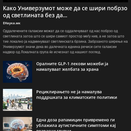
Како Универзумот може да се шири побрзо
од светлината без да...
ЕНаука.мк
Оддалечените галаксии можат да се оддалечуваат од нас побрзо од
светлината затоа што се шири самиот простор меѓу нив, а не затоа што
тие локално ја надминуваат светлинската брзина. Забрзаното ширење на
Универзумот значи дека во далечната иднина речиси сите галаксии
надвор од Локалната група ќе исчезнат од нашиот поглед.
Оралните GLP-1 лекови можеби ја
намалуваат желбата за храна
Рециклирањето не ја намалува
поддршката за климатските политики
Една доза рапамицин привремено ги
ублажила аутистичните симптоми кај
возрасни глувци