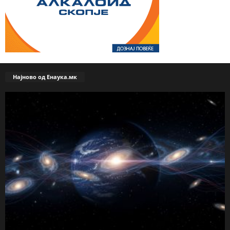
Најново од Енаука.мк