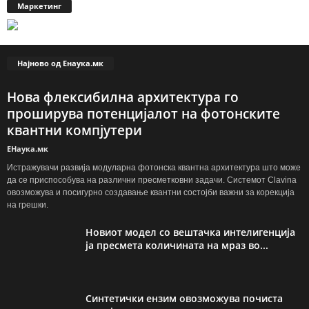
Маркетинг
Најново од Енаука.мк
Нова флексибилна архитектура го
проширува потенцијалот на фотонските
квантни компјутери
ЕНаука.мк
Истражувачи развија модуларна фотонска квантна архитектура што може
да се приспособува на различни пресметковни задачи. Системот Clavina
овозможува и посигурно создавање квантни состојби важни за корекција
на грешки.
Новиот модел со вештачка интелигенција
ја пресмета количината на мраз во...
Синтетички ензим овозможува почиста