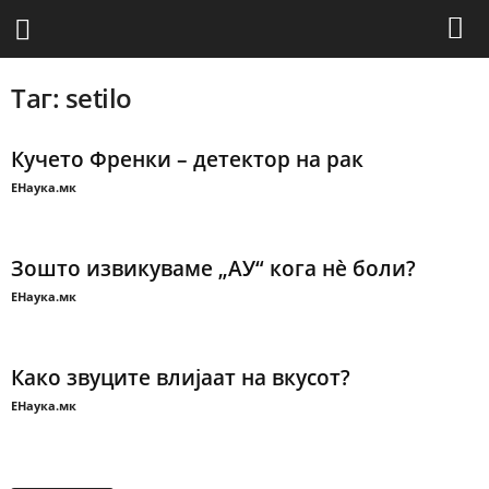
Таг: setilo
Кучето Френки – детектор на рак
ЕНаука.мк
Зошто извикуваме „АУ“ кога нѐ боли?
ЕНаука.мк
Како звуците влијаат на вкусот?
ЕНаука.мк