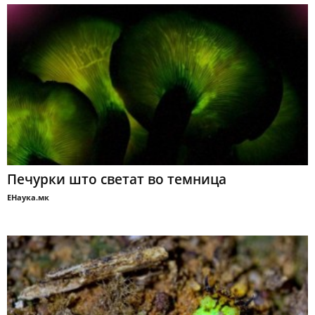
Печурки што светат во темница
ЕНаука.мк