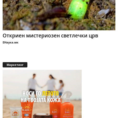
Откриен мистериозен светлечки црв
ЕНаука.мк
Маркетинг