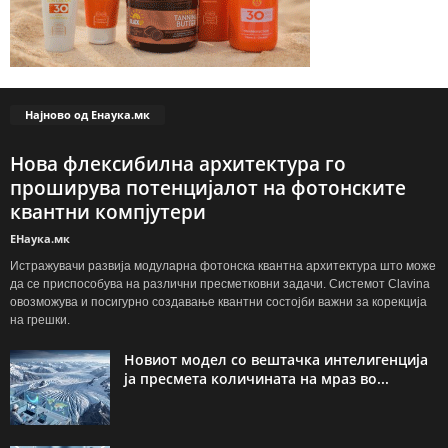
Најново од Енаука.мк
Нова флексибилна архитектура го
проширува потенцијалот на фотонските
квантни компјутери
ЕНаука.мк
Истражувачи развија модуларна фотонска квантна архитектура што може
да се приспособува на различни пресметковни задачи. Системот Clavina
овозможува и посигурно создавање квантни состојби важни за корекција
на грешки.
Новиот модел со вештачка интелигенција
ја пресмета количината на мраз во...