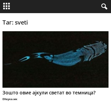
Таг: sveti
Зошто овие ајкули светат во темница?
ЕНаука.мк