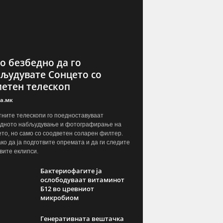
о безбедно да го
људувате Сонцето со
етен телескоп
а.мк
ните телескопи го поедноставуваат
дното набљудување и фотографирање на
то, но само со соодветен соларен филтер.
ако да ја подготвите опремата и да ги следите
вите еклипси.
Бактериофагите ја
ослободуваат витаминот
Б12 во цревниот
микробиом
Генеративната вештачка