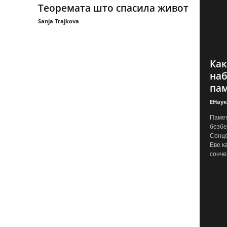
Теоремата што спасила живот
Sanja Trajkova
Как
наб
пам
ЕНаук
Памет
безбе
Сонце
Еве к
сонче