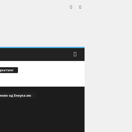
ркетинг
ново од Енаука.мк