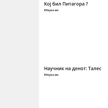
Кој бил Питагора ?
ЕНаука.мк
Научник на денот: Талес
ЕНаука.мк