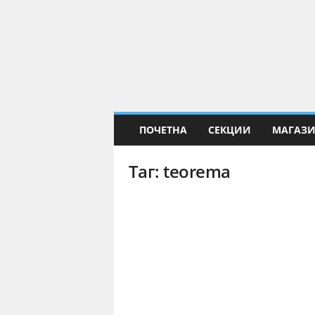
Е
Н
а
у
к
а
ПОЧЕТНА
СЕКЦИИ
МАГАЗ
Таг: teorema