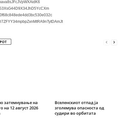
ava8sJFcJVpWXAidK6
3XsG44D9X34JhD5YcCXm
0f68c848ede4dd3bc530e032c
7ZFYY34mpbpZxnMtRA9nTytDAmJt
РОТ
о затемнување на
Вселенскиот отпад ја
о на 12 август 2026
зголемува опасноста од
а
судири во орбитата