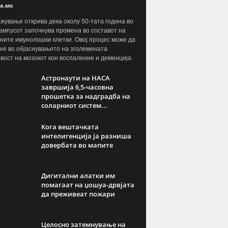
а.мк
жување открива дека околу 50-тата година во
ампусот започнува промена во составот на
ните имунолошки клетки. Овој процес може да
не во објаснувањето на зголемената
вост на мозокот кон воспаление и деменција.
Астронаути на НАСА
завршија 6,5-часовна
прошетка за надградба на
соларниот систем...
Кога вештачката
интелигенција ја разниша
довербата во мапите
Дигитални алатки им
помагаат на џошуа-дрвјата
да преживеат пожари
Целосно затемнување на