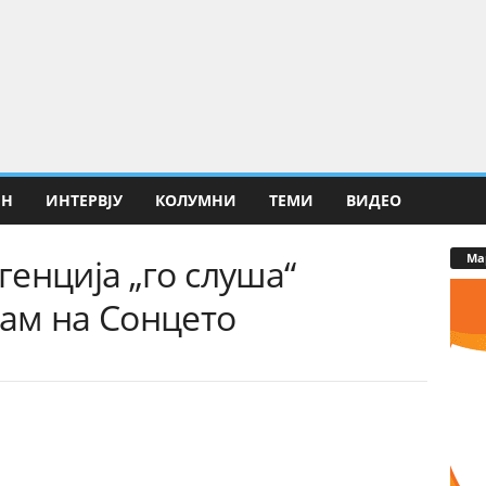
ИН
ИНТЕРВЈУ
КОЛУМНИ
ТЕМИ
ВИДЕО
Ма
енција „го слуша“
ам на Сонцето