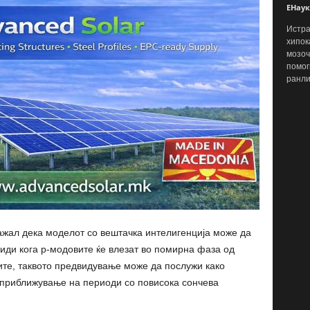
ЕНаук
Истра
хипок
мозоч
помог
ранли
ажал дека моделот со вештачка интелигенција може да
иди кога p-модовите ќе влезат во помирна фаза од
ите, таквото предвидување може да послужи како
 приближување на периоди со повисока сончева