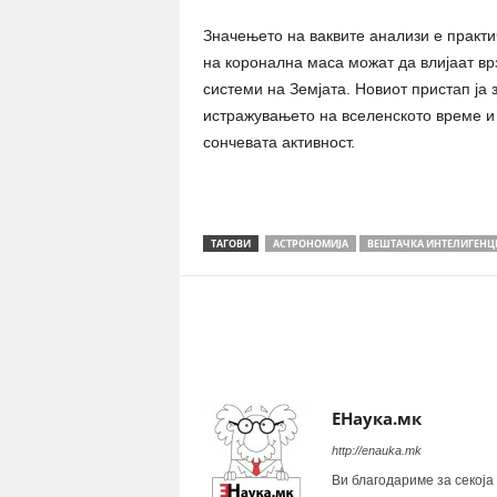
Значењето на ваквите анализи е практ
на коронална маса можат да влијаат вр
системи на Земјата. Новиот пристап ја 
истражувањето на вселенското време и
сончевата активност.
ТАГОВИ
АСТРОНОМИЈА
ВЕШТАЧКА ИНТЕЛИГЕНЦ
Share
ЕНаука.мк
http://enauka.mk
Ви благодариме за секоја