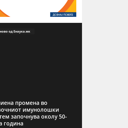
ново од Енаука.мк
иена промена во
зочниот имунолошки
тем започнува околу 50-
а година