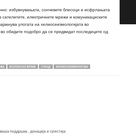
ично: избувнувањата, сончевите блесоци и исфрлањата
з сателитите, електричните мрежи и комуникациските
зајакнува улогата на хелиосеизмологијата во
 во обидите подобро да се предвидат последиците од
ИЈА
ВСЕЛЕНСКО ВРЕМЕ
СОНЦЕ
ХЕЛИОСЕИЗМОЛОГИЈА
 ваша поддршка , донација и сугестија