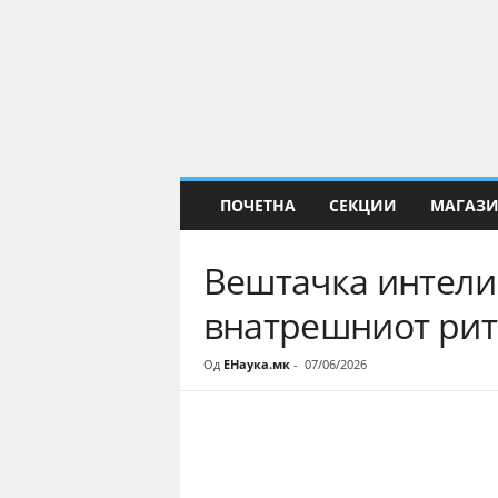
Е
Н
а
у
к
а
ПОЧЕТНА
СЕКЦИИ
МАГАЗ
Вештачка интелиг
внатрешниот рит
Од
ЕНаука.мк
-
07/06/2026
Share