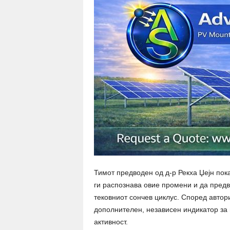
Тимот предводен од д-р Рекха Џејн пок
ги распознава овие промени и да предв
тековниот сончев циклус. Според автор
дополнителен, независен индикатор за
активност.