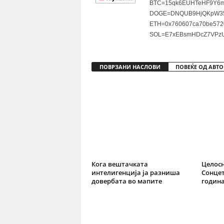
BTC=15qk6EUHTeHF9Y6m
DOGE=DNQUB9HjQKpW35
ETH=0x760607ca70be572
SOL=E7xEBsmHDcZ7VPzU
ПОВРЗАНИ НАСЛОВИ
ПОВЕЌЕ ОД АВТО
Кога вештачката
Целосн
интелигенција ја разниша
Сонцет
довербата во мапите
годин