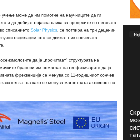
о учење може да им помогне на научниците да ги
то и да добијат појасна слика за процесите во неговата
 во списанието
Solar Physics
, се потпира на три децении
Нај
звучни осцилации што се движат низ сончевата
а.
сеизмолозите да ја „прочитаат“ структурата на
мичките бранови им помагаат на геофизичарите да ја
ивната фреквенција се менува со 11-годишниот сончев
оказател за тоа како се менува магнетната активност на
Скр
мо
сис
тат