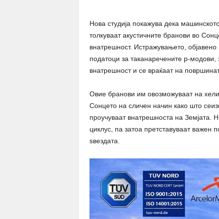
Нова студија покажува дека машинскот
толкуваат акустичните бранови во Сонце
внатрешност. Истражувањето, објавено
податоци за таканаречените p-модови, 
внатрешност и се враќаат на површинат
Овие бранови им овозможуваат на хелио
Сонцето на сличен начин како што сеиз
проучуваат внатрешноста на Земјата. Н
циклус, па затоа претставуваат важен п
ѕвездата.