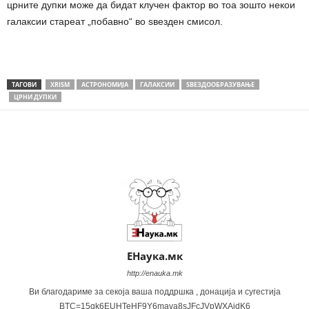
црните дупки може да бидат клучен фактор во тоа зошто некои
галаксии стареат „побавно“ во ѕвезден смисол.
ТАГОВИ
XRISM
АСТРОНОМИЈА
ГАЛАКСИИ
ЅВЕЗДООБРАЗУВАЊЕ
ЦРНИ ДУПКИ
Share
ЕНаука.мк
http://enauka.mk
Ви благодариме за секоја ваша поддршка , донација и сугестија
BTC=15qk6EUHTeHF9Y6mava8sJFcJVpWXAidK6