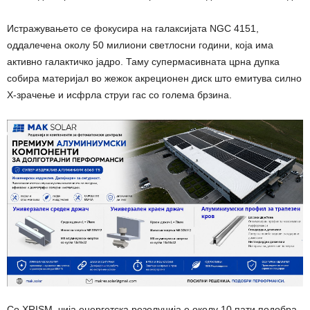
Истражувањето се фокусира на галаксијата NGC 4151,
оддалечена околу 50 милиони светлосни години, која има
активно галактичко јадро. Таму супермасивната црна дупка
собира материјал во жежок акреционен диск што емитува силно
X-зрачење и исфрла струи гас со голема брзина.
Со XRISM, чија енергетска резолуција е околу 10 пати подобра