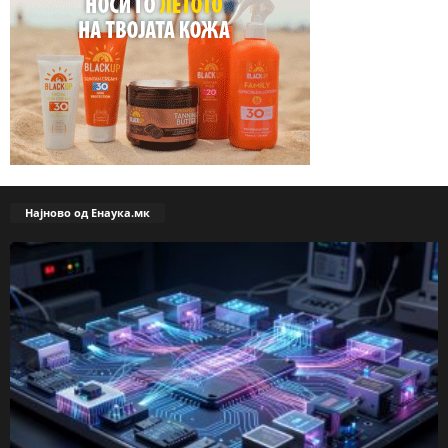
Најново од Енаука.мк