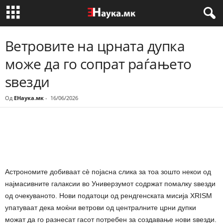
Ветровите на црната дупка
може да го сопрат раѓањето
ѕвезди
Од
ЕНаука.мк
-
16/06/2026
Share
Астрономите добиваат сè појасна слика за тоа зошто некои од
најмасивните галаксии во Универзумот содржат помалку ѕвезди
од очекуваното. Нови податоци од рендгенската мисија XRISM
упатуваат дека моќни ветрови од централните црни дупки
можат да го разнесат гасот потребен за создавање нови ѕвезди.