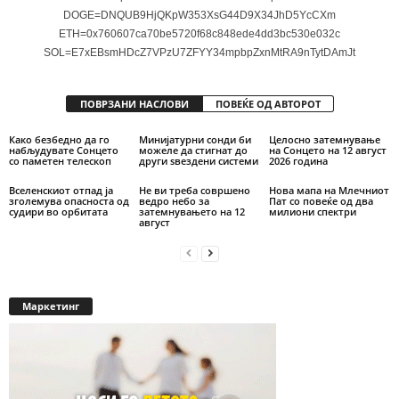
DOGE=DNQUB9HjQKpW353XsG44D9X34JhD5YcCXm
ETH=0x760607ca70be5720f68c848ede4dd3bc530e032c
SOL=E7xEBsmHDcZ7VPzU7ZFYY34mpbpZxnMtRA9nTytDAmJt
ПОВРЗАНИ НАСЛОВИ
ПОВЕЌЕ ОД АВТОРОТ
Како безбедно да го
Минијатурни сонди би
Целосно затемнување
набљудувате Сонцето
можеле да стигнат до
на Сонцето на 12 август
со паметен телескоп
други ѕвездени системи
2026 година
Вселенскиот отпад ја
Не ви треба совршено
Нова мапа на Млечниот
зголемува опасноста од
ведро небо за
Пат со повеќе од два
судири во орбитата
затемнувањето на 12
милиони спектри
август
Маркетинг