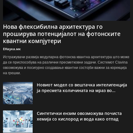
Нова флексибилна архитектура го
проширува потенцијалот на фотонските
квантни компјутери
ЕНаука.мк
Истражувачи развија модуларна фотонска квантна архитектура што може
да се приспособува на различни пресметковни задачи. Системот Clavina
овозможува и посигурно создавање квантни состојби важни за корекција
на грешки.
Новиот модел со вештачка интелигенција
ја пресмета количината на мраз во...
Синтетички ензим овозможува почиста
хемија со кислород и вода како отпад