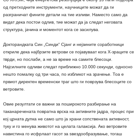
од претходните инструменти, научниците можат да ги
разграничат фините детали на тие изливи. Наместо само да
видат дека постои одлив, тие можат да ја следат неговата
структура, јачина и моментот кога се засилува.
Докторандката Син „Синди“ Сјанг и нејзините соработници
откриле дека најбрзите ветрови се појавуваат кога X-зраците се
тврди, но послаби, а не за време на самите блесоци.
Најсилните одливи следат приближно 10.000 секунди, односно
нешто помалку од три часа, по избликот на зрачење. Тоа е
првиот директен временски траг што ги поврзува блесоците со
ветровите.
Овие резултати се важни за поширокото разбирање на
таканаречената повратна врска на активните јадра, процес при
кој црната дупка не само што ја храни сопствената активност,
туку и го менува животот на целата галаксија. Ако ветровите
навистина го исфрлаат гасот за ѕвездообразување, тогаш