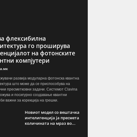
а флексибилна
итектура го проширува
енцијалот на фотонските
нтни компјутери
а.мк
жувачи развија модуларна фотонска квантна
ектура што може да се приспособува на
чни пресметковни задачи. Системот Clavina
ожува и посигурно создавање квантни
јби важни за корекција на грешки.
Новиот модел со вештачка
интелигенција ја пресмета
количината на мраз во...