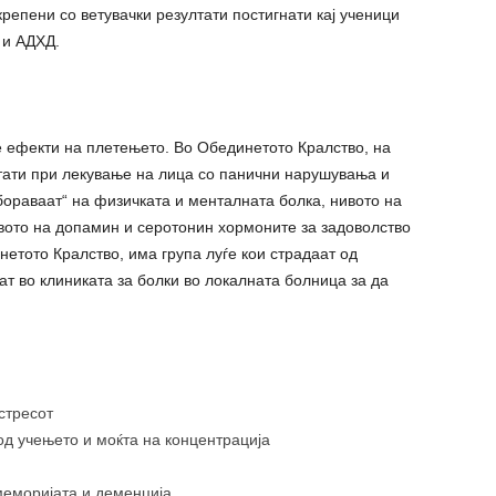
репени со ветувачки резултати постигнати кај ученици
 и АДХД.
те ефекти на плетењето. Во Обединетото Кралство, на
тати при лекување на лица со панични нарушувања и
абораваат“ на физичката и менталната болка, нивото на
ивото на допамин и серотонин хормоните за задоволство
нетото Кралство, има група луѓе кои страдаат од
ат во клиниката за болки во локалната болница за да
стресот
од учењето и моќта на концентрација
еморијата и деменција