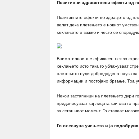
Позитивни здравствени ефекти од 
Позитивните ефекти по здравјето од пл
велат дека плетењето е новиот умствен
хеклањето е важно и често се споредува
Внимателноста е ефикасен лек за стрес
хеклањето исто така го ублажуваат стрес
плетењето нуди добредојдена пауза за 
информации и постојано брзање. Тоа у
Некои застапници на плетењето дури го 
придонесуваат кај лицата кои ова го пр
за сегашниот момент. Го ставаат мозок
Го олеснува учењето и ја подобрува