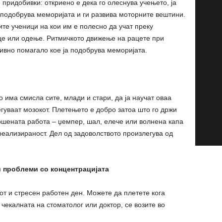
придобивки: откриено е дека го олеснува учењето, ја
а подобрува меморијата и ги развива моторните вештини.
ите ученици на кои им е полесно да учат преку
це или одење. Ритмичкото движење на рацете при
ивно помагало кое ја подобрува меморијата.
 има смисла сите, млади и стари, да ја научат оваа
егуваат мозокот. Плетењето е добро затоа што го држи
вршената работа – џемпер, шал, елече или волнена капа
реализираност. Дел од задоволството произлегува од
и проблеми со концентрацијата
т и стресен работен ден. Можете да плетете кога
чекалната на стоматолог или доктор, се возите во