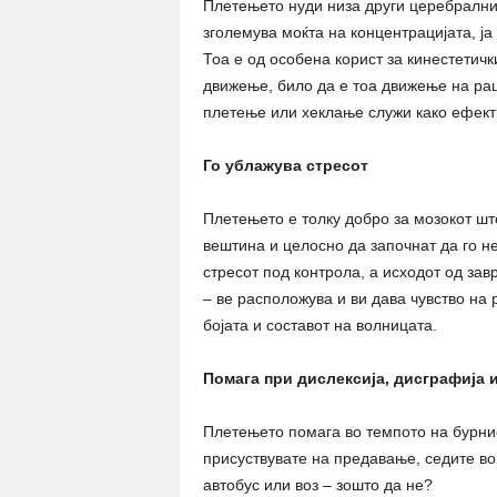
Плетењето нуди низа други церебрални 
зголемува моќта на концентрацијата, ј
Тоа е од особена корист за кинестетичк
движење, било да е тоа движење на ра
плетење или хеклање служи како ефект
Го ублажува стресот
Плетењето е толку добро за мозокот што
вештина и целосно да започнат да го н
стресот под контрола, а исходот од за
– ве расположува и ви дава чувство на 
бојата и составот на волницата.
Помага при дислексија, дисграфија 
Плетењето помага во темпото на бурнио
присуствувате на предавање, седите во 
автобус или воз – зошто да не?