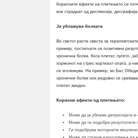
Корисните ефекти на плетењето се потк
кои страдаат од дислексија, дисграфија
Ја ублажува болката
Во светот расте свеста за терапевтски
пример, постигнати се позитивни резул
хронична болка. Кога плетат, луѓето „з
хормонот на стрес кортизол опаѓа, а н
се зголемува. На пример, во Бат, Обеди
хронични болки кои редовно се среќава
плетат заедно.
Корисни ефекти од плетењето:
Може да ја ублажи депресијата и 
Може да ги подобри резултатите 
Ги подобрува моторните вештини
Може да спречи нарушувања на м