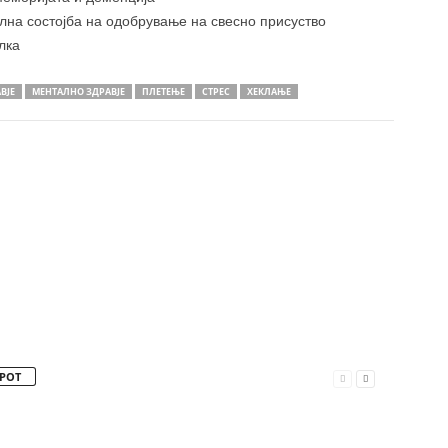
на состојба на одобрување на свесно присуство
лка
ВЈЕ
МЕНТАЛНО ЗДРАВЈЕ
ПЛЕТЕЊЕ
СТРЕС
ХЕКЛАЊЕ
РОТ