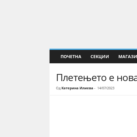
Е
Н
а
у
к
а
ПОЧЕТНА
СЕКЦИИ
МАГАЗ
Плетењето е нова
Од
Катерина Илиева
-
14/07/2023
Share