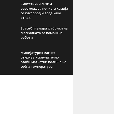
Синтетички ензим
овозможува почиста хемија
со кислород и вода како
отпад
SpaceX планира фабрики на
Месечината со помош на
роботи
Минијатурен магнет
открива исклучително
слаби магнетни полиња на
собна температура