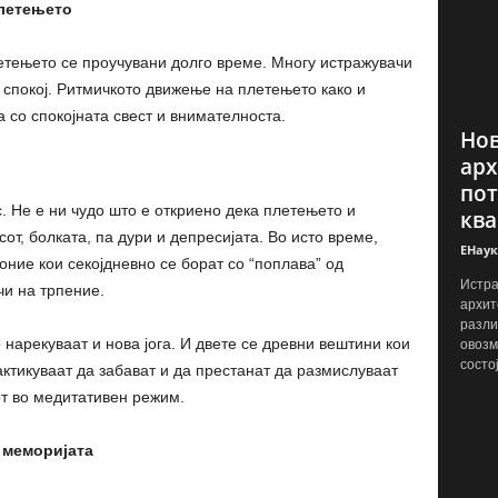
плетењето
етењето се проучувани долго време. Многу истражувачи
 спокој. Ритмичкото движење на плетењето како и
 со спокојната свест и внимателноста.
Нов
арх
пот
. Не е ни чудо што е откриено дека плетењето и
ква
от, болката, па дури и депресијата. Во исто време,
ЕНаук
оние кои секојдневно се борат со “поплава” од
Истра
чи на трпение.
архит
разли
нарекуваат и нова јога. И двете се древни вештини кои
овозм
состо
актикуваат да забават и да престанат да размислуваат
от во медитативен режим.
 меморијата