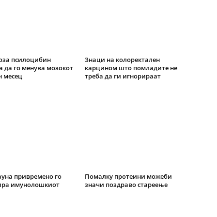
оза псилоцибин
Знаци на колоректален
 да го менува мозокот
карцином што помладите не
н месец
треба да ги игнорираат
ауна привремено го
Помалку протеини можеби
ира имунолошкиот
значи поздраво стареење