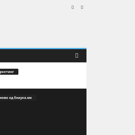
ркетинг
ново од Енаука.мк