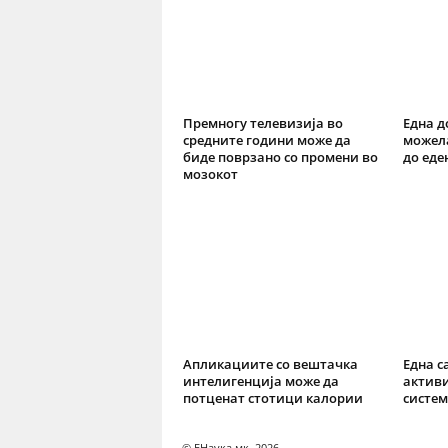
Премногу телевизија во
Една д
средните години може да
можела
биде поврзано со промени во
до еде
мозокот
Апликациите со вештачка
Една с
интелигенција може да
актив
потценат стотици калории
систем
© ЕНаука.мк, 2026