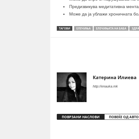
Предизвикува медитативна ментал
Може да ја ублажи хроничната бо
ТАГОВИ
ЕЛЕЧИЊА
ЕЛЕЧИЊАТА НА БАБА
ЗДРА
Share
Катерина Илиева
http://enauka.mk
ПОВРЗАНИ НАСЛОВИ
ПОВЕЌЕ ОД АВТО