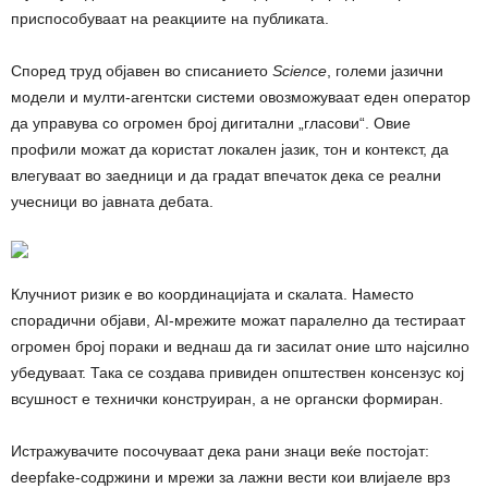
приспособуваат на реакциите на публиката.
Според труд објавен во списанието
Science
, големи јазични
модели и мулти-агентски системи овозможуваат еден оператор
да управува со огромен број дигитални „гласови“. Овие
профили можат да користат локален јазик, тон и контекст, да
влегуваат во заедници и да градат впечаток дека се реални
учесници во јавната дебата.
Клучниот ризик е во координацијата и скалата. Наместо
спорадични објави, AI-мрежите можат паралелно да тестираат
огромен број пораки и веднаш да ги засилат оние што најсилно
убедуваат. Така се создава привиден општествен консензус кој
всушност е технички конструиран, а не органски формиран.
Истражувачите посочуваат дека рани знаци веќе постојат:
deepfake-содржини и мрежи за лажни вести кои влијаеле врз