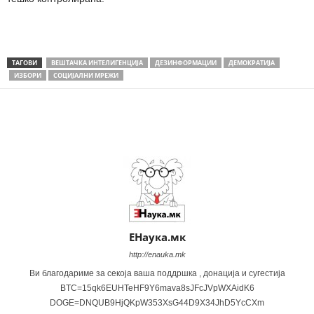
ТАГОВИ
ВЕШТАЧКА ИНТЕЛИГЕНЦИЈА
ДЕЗИНФОРМАЦИИ
ДЕМОКРАТИЈА
ИЗБОРИ
СОЦИЈАЛНИ МРЕЖИ
Share
ЕНаука.мк
http://enauka.mk
Ви благодариме за секоја ваша поддршка , донација и сугестија
BTC=15qk6EUHTeHF9Y6mava8sJFcJVpWXAidK6
DOGE=DNQUB9HjQKpW353XsG44D9X34JhD5YcCXm