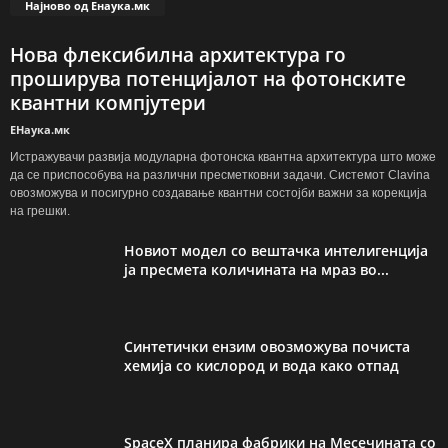
Најново од Енаука.мк
Нова флексибилна архитектура го
проширува потенцијалот на фотонските
квантни компјутери
ЕНаука.мк
Истражувачи развија модуларна фотонска квантна архитектура што може
да се приспособува на различни пресметковни задачи. Системот Clavina
овозможува и посигурно создавање квантни состојби важни за корекција
на грешки.
Новиот модел со вештачка интелигенција
ја пресмета количината на мраз во...
Синтетички ензим овозможува почиста
хемија со кислород и вода како отпад
SpaceX планира фабрики на Месечината со