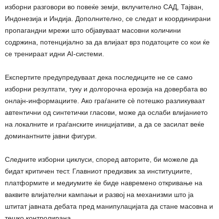
изборни разговори во повеќе земји, вклучително САД, Тајван,
Индонезија и Индија. Дополнително, се следат и координирани
пропагандни мрежи што објавуваат масовни количини
содржина, потенцијално за да влијаат врз податоците со кои ќе
се тренираат идни AI-системи.
Експертите предупредуваат дека последиците не се само
изборни резултати, туку и долгорочна ерозија на довербата во
онлајн-информациите. Ако граѓаните сè потешко разликуваат
автентични од синтетички гласови, може да ослаби влијанието
на локалните и граѓанските иницијативи, а да се засилат веќе
доминантните јавни фигури.
Следните изборни циклуси, според авторите, би можеле да
бидат критичен тест. Главниот предизвик за институциите,
платформите и медиумите ќе биде навремено откривање на
ваквите влијателни кампањи и развој на механизми што ја
штитат јавната дебата пред манипулацијата да стане масовна и
тешко контролирана.