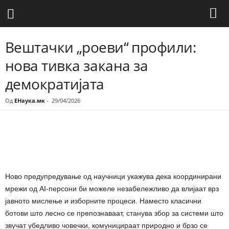
Вештачки „роеви“ профили:
нова тивка закана за
демократијата
Од
ЕНаука.мк
-
29/04/2026
Share
Ново предупредување од научници укажува дека координирани
мрежи од AI-персони би можеле незабележливо да влијаат врз
јавното мислење и изборните процеси. Наместо класични
ботови што лесно се препознаваат, станува збор за системи што
звучат убедливо човечки, комуницираат природно и брзо се