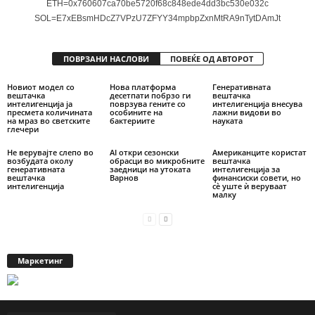
ETH=0x760607ca70be5720f68c848ede4dd3bc530e032c
SOL=E7xEBsmHDcZ7VPzU7ZFYY34mpbpZxnMtRA9nTytDAmJt
ПОВРЗАНИ НАСЛОВИ
ПОВЕЌЕ ОД АВТОРОТ
Новиот модел со
Нова платформа
Генеративната
вештачка
десетпати побрзо ги
вештачка
интелигенција ја
поврзува гените со
интелигенција внесува
пресмета количината
особините на
лажни видови во
на мраз во светските
бактериите
науката
глечери
Не верувајте слепо во
AI откри сезонски
Американците користат
возбудата околу
обрасци во микробните
вештачка
генеративната
заедници на утоката
интелигенција за
вештачка
Варнов
финансиски совети, но
интелигенција
сè уште ѝ веруваат
малку
Маркетинг