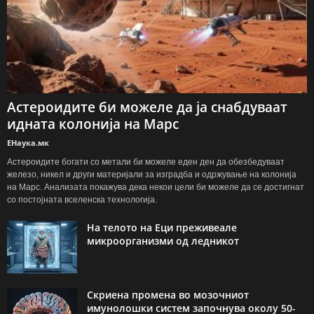
Астероидите би можеле да ја снабдуваат
идната колонија на Марс
ЕНаука.мк
Астероидите богати со метали би можеле еден ден да обезбедуваат
железо, никел и други материјали за изградба и одржување на колонија
на Марс. Анализата покажува дека некои цели би можеле да се достигнат
со постојната вселенска технологија.
На телото на Еци преживеале
микроорганизми од ледникот
Скриена промена во мозочниот
имунолошки систем започнува околу 50-