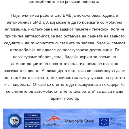
автомобилите и ќе ја освои иднината.
Највпечатлива работа што БМВ ја покажа оваа година е
автономниот БМВ ај3, кој можете да го повикате со мобилна
апликација, инсталирана на вашиот паметен телефон. Кога ќе
пристигне автомобилот, за вас останува да седнете на задното
седиште и да ги користите системите за забава, бидејќи самиот
автомобил ќе ве однесе до посакуваната дестинација. Го
нагласуваме зборот „сам“, бидејќи дури и за време на
демонстрациите на новата технологија немаше никој на
возачкото седиште. Апликацијата исто така ви овозможува да ги
контролирате светлата, механизмот за заклучување на вратата
и … сирената. Откако ќе стигнете до посакуваната локација, ќе
се симнете од автомобилот и ќе го „испратите“ за да си најде
паркинг простор.