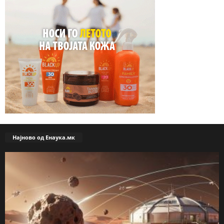
Најново од Енаука.мк