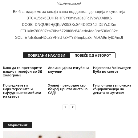
http://enauka.mk
Ви благодариме за секоја ваша поддршка , донација и сугестија
BTC=15qk6EUHTeHF9Y6mava8sJFcJVpWXAidK6
DOGE=DNQUB9HjQKpW353XsG44D9X34JhD5YcCXm
ETH=0x760607ca70be5720f68c848ede4dd3bc530e032c
SOL=E7xEBsmHDcZ7VPzU7ZFYY34mpbpZxnMtRA9nTytDAmJt
ПОВРЗАНИ НАСЛОВИ
ПОВЕЌЕ ОД АВТОРОТ
Како да го претворите
Апликација за изгубени
Најскапата Volkswagen
вашиот телефон во 3Д
клучеви
Буба во светот
холограм?
Погледнете ги
Хуавеј – рекорден ќар
Гугл очила за полесна
најинтересните и
покрај црната листа на
социјализација на
најчудни автомобили
САД!
децата со аутизам
на светот
Маркетинг