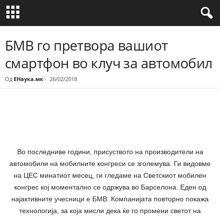
БМВ го претвора вашиот
смартфон во клуч за автомобил
Од
ЕНаука.мк
-
26/02/2018
Share
Во последниве години, присуството на производители на
автомобили на мобилните конгреси се зголемува. Ги видовме
на ЦЕС минатиот месец, ги гледаме на Светскиот мобилен
конгрес кој моментално се одржува во Барселона. Еден од
најактивните учесници е БМВ. Компанијата повторно покажа
технологија, за која мисли дека ќе го промени светот на