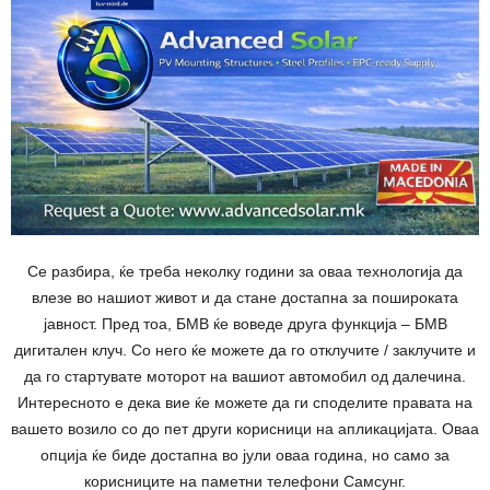
Се разбира, ќе треба неколку години за оваа технологија да
влезе во нашиот живот и да стане достапна за пошироката
јавност. Пред тоа, БМВ ќе воведе друга функција – БМВ
дигитален клуч. Со него ќе можете да го отклучите / заклучите и
да го стартувате моторот на вашиот автомобил од далечина.
Интересното е дека вие ќе можете да ги споделите правата на
вашето возило со до пет други корисници на апликацијата. Оваа
опција ќе биде достапна во јули оваа година, но само за
корисниците на паметни телефони Самсунг.