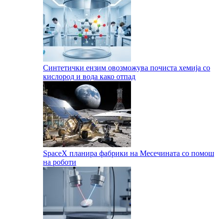
Синтетички ензим овозможува почиста хемија со
кислород и вода како отпад
SpaceX планира фабрики на Месечината со помош
на роботи