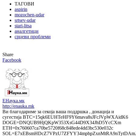
ТАГОВИ
aspirin
mozochen-udar
srtsev-udar
stari-litsa
аналгетици
срцеви проблеми
Share
Facebook
ЕНаука.мк
http://enauka.mk
Ви благодариме за секоја ваша поддршка , донација и
сугестија BTC=15qk6EUHTeHF9Y6mava8sJFcJVpWXAidK6
DOGE=DNQUB9HjQKpW353XsG44D9X34JhD5YcCXm
ETH=0x760607ca70be5720f68c848ede4dd3bc530e032c
SOL=E7xEBsmHDcZ7VPzU7ZFYY34mpbpZxnMtRA9nTytDAmJ