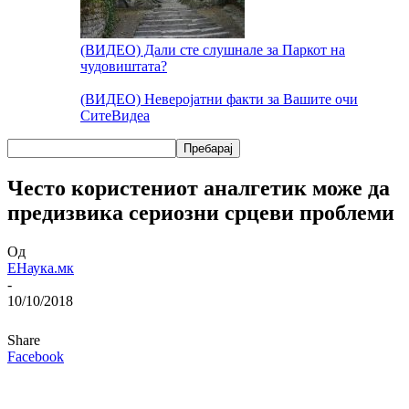
(ВИДЕО) Дали сте слушнале за Паркот на
чудовиштата?
(ВИДЕО) Неверојатни факти за Вашите очи
Сите
Видеа
Често користениот аналгетик може да
предизвика сериозни срцеви проблеми
Од
ЕНаука.мк
-
10/10/2018
Share
Facebook