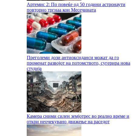
Артемис 2: По повеќе од 50 години астронаути
повторно тргнаа кон Месечината
Преголеми дози антиоксиданси можат да го
променат развојот на потомството, сугерира нова
студија
Камера сними силен земјотрес во реално време и
откри неочекувано движење на раседот