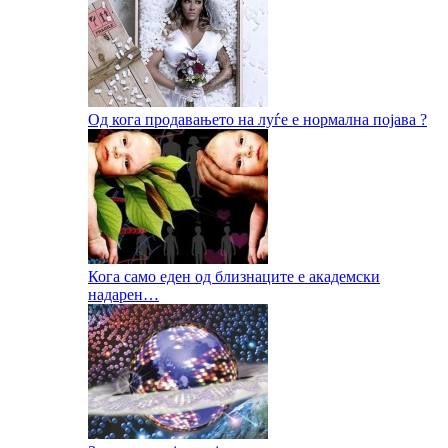
Од кога продавањето на луѓе е нормална појава ?
Кога само еден од близнаците е академски
надарен…