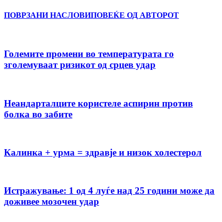
ПОВРЗАНИ НАСЛОВИ
ПОВЕЌЕ ОД АВТОРОТ
Големите промени во температурата го
зголемуваат ризикот од срцев удар
Неандарталците користеле аспирин против
болка во забите
Калинка + урма = здравје и низок холестерол
Истражување: 1 од 4 луѓе над 25 години може да
доживее мозочен удар