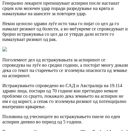
Генерално лекарите препишуваат аспирин после настанат
срцев или мозочен удар поради разредување на крвта и
намалување на шансите за повторен удар.
Некои целосно здрави луѓе исто така го пијат со цел да го
намалат ризикот од болести, а во меѓувреме се спроведуваат и
бројни истражувања со цел да се утврди дали истите го
намалуваат ризикот од рак.
Поголемиот дел од истражувањата за аспиринот се
спроведува на луѓе во средни години, а постојат многу докази
дека со текот на стареењето се зголемува опасноста од земање
на аспиринот.
Истражувањето спроведено во САД и Австралија на 19.114
здрави лица, постари од 70 години кои претходно немале
проблеми со срцето, покажало дека земањето на аспирин не
им е од корист, а сепак го зголемува ризикот од потенцијално
внатрешно крварење.
Половина од учесниците во истражувањето пиеле по еден
аспирин дневно во период од 5 години.