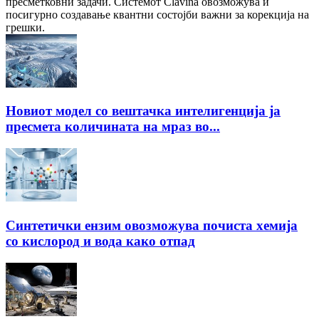
пресметковни задачи. Системот Clavina овозможува и
посигурно создавање квантни состојби важни за корекција на
грешки.
Новиот модел со вештачка интелигенција ја
пресмета количината на мраз во...
Синтетички ензим овозможува почиста хемија
со кислород и вода како отпад