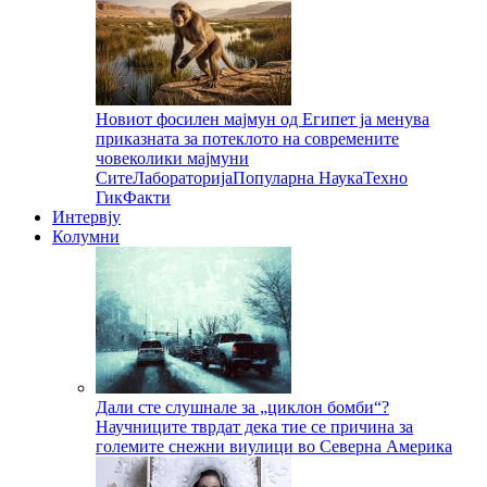
Новиот фосилен мајмун од Египет ја менува
приказната за потеклото на современите
човеколики мајмуни
Сите
Лабораторија
Популарна Наука
Техно
Гик
Факти
Интервју
Колумни
Дали сте слушнале за „циклон бомби“?
Научниците тврдат дека тие се причина за
големите снежни виулици во Северна Америка