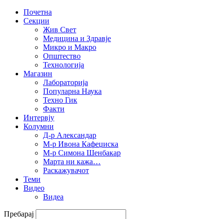
Почетна
Секции
Жив Свет
Медицина и Здравје
Микро и Макро
Општество
Технологија
Магазин
Лабораторија
Популарна Наука
Техно Гик
Факти
Интервју
Колумни
Д-р Александар
М-р Ивона Кафеџиска
М-р Симона Шенбакар
Марта ни кажа…
Раскажувачот
Теми
Видео
Видеа
Пребарај