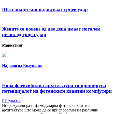
Шест знаци кои најавуваат срцев удар
Жените со повеќе од две деца имаат поголем
ризик од срцев удар
Маркетинг
Најново од Енаука.мк
Нова флексибилна архитектура го проширува
потенцијалот на фотонските квантни компјутери
ЕНаука.мк
Истражувачи развија модуларна фотонска квантна
архитектура што може да се приспособува на различни