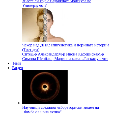
Знаете ли која е најважната молекула во
Универзумот?
Чекор над ДНК: епигенетика и нејзината историја
(Трет дел)
Сите
Д-р Александар
М-р Ивона Кафеџиска
М-р
Симона Шенбакар
Марта ни кажа…
Раскажувачот
Теми
Видео
Научници создадоа лабораториски модел на
„бомба од црна дупка“