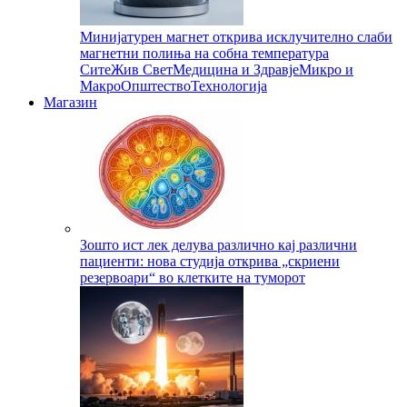
Минијатурен магнет открива исклучително слаби
магнетни полиња на собна температура
Сите
Жив Свет
Медицина и Здравје
Микро и
Макро
Општество
Технологија
Магазин
Зошто ист лек делува различно кај различни
пациенти: нова студија открива „скриени
резервоари“ во клетките на туморот