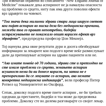
Три извештаи објавени во списанието “New England Journal of
Medicine” покажале дека аспиринот не ја намалува опасноста
од проблеми со срцето, ниту пак има други поволни ефекти
врз здравјето на човекот.
“Тоа значи дека милиони здрави стари лица ширум светот
кои пијат аспирин во ниска доза без медицинска причина,
можеби тоа го прават непотребно, бидејќи
истражувањето не покажало општ корисен ефект врз
здравјето”
, предупредува професор Џон Мекнејл.
Тој оценува дека овие резултати дури и досега обезбедуваат
информации за лекарите кои подолго време веќе размислуваат
дали да препишуваат аспирин на здрави пациенти или не.
“Ако имате повеќе од 70 години, здрави сте и претходно не
сте имале проблеми со срцето, земањето аспирин
всушност нема да ви донесе корист, па затоа не е
препорачливо да се лекувате со аспирин, ако немате
конкретна медицинска индикација”
, вели професор Питер
Ротвел од Универзитетот во Оксфорд.
Сепак, доколку подолго време пиете аспирин , не би требало
одеднаш да престанете, бидејќи и тоа може да предизвика
проблеми. Доколку сте во дилема разговарајте со својот лекар.