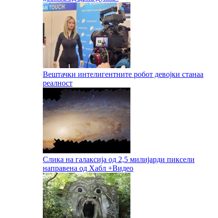
Вештачки интелигентните робот девојки станаа
реалност
Слика на галаксија од 2,5 милијарди пиксели
направена од Хабл +Видео