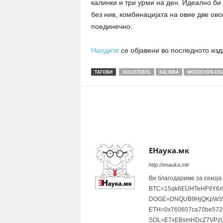
калинки и три урми на ден. Идеално би 
без нив, комбинацијата на овие две ов
поединечно.
Наодите
се објавени во последното изда
ТАГОВИ
HOLESTEROL
KALINKA
MOZOCHEN-UD
Share
ЕНаука.мк
http://enauka.mk
Ви благодариме за секоја
BTC=15qk6EUHTeHF9Y6m
DOGE=DNQUB9HjQKpW35
ETH=0x760607ca70be572
SOL=E7xEBsmHDcZ7VPzU