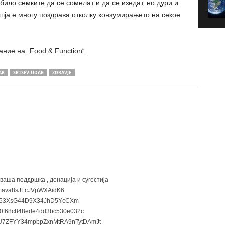
било семките да се сомелат и да се изедат, но дури и
ошја е многу поздрава отколку конзумирањето на секое
ние на „Food & Function“.
AR
SRTSEV-UDAR
ZDRAVJE
 ваша поддршка , донација и сугестија
ava8sJFcJVpWXAidK6
3XsG44D9X34JhD5YcCXm
0f68c848ede4dd3bc530e032c
7ZFYY34mpbpZxnMtRA9nTytDAmJt