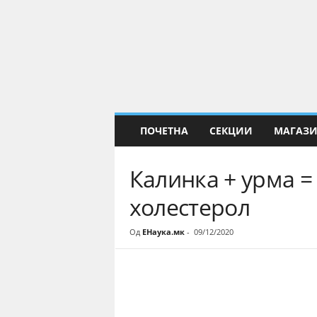
Е
Н
а
у
к
а
ПОЧЕТНА
СЕКЦИИ
МАГАЗ
Калинка + урма = 
холестерол
Од
ЕНаука.мк
-
09/12/2020
Share