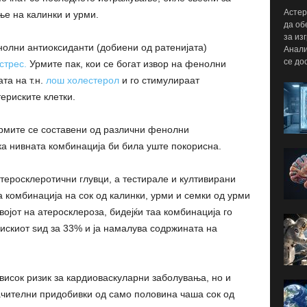
Астер
е на калинки и урми.
да об
за из
енолни антиоксиданти (добиени од ратенијата)
Анали
се до
стрес.
Урмите пак, кои се богат извор на фенолни
та на т.н.
лош холестерол
и го стимулираат
ериските клетки.
 урмите се составени од различни фенолни
а нивната комбинација би била уште покорисна.
еросклеротични глувци, а тестирале и култивирани
а комбинација на сок од калинки, урми и семки од урми
ојот на атеросклероза, бидејќи таа комбинација го
искиот ѕид за 33% и ја намалува содржината на
 висок ризик за кардиоваскуларни заболувања, но и
ачителни придобивки од само половина чаша сок од