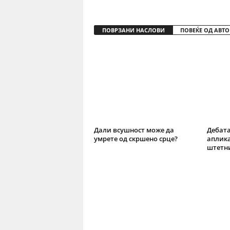
ПОВРЗАНИ НАСЛОВИ
ПОВЕЌЕ ОД АВТО
Дали всушност може да
Дебата
умрете од скршено срце?
аплика
штетн