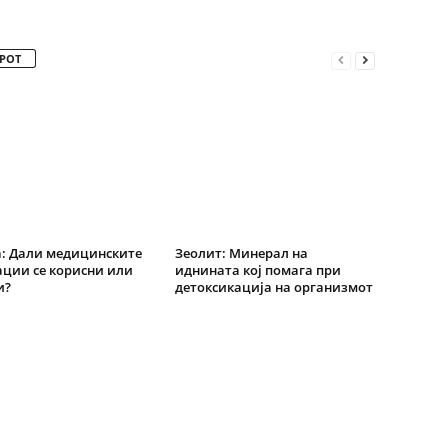
РОТ
: Дали медицинските
Зеолит: Минерал на
ции се корисни или
иднината кој помага при
и?
детоксикација на организмот