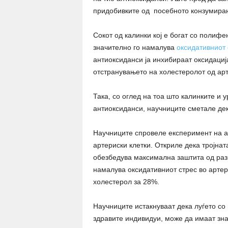
придобивките од посебното конзумирањ
Сокот од калинки кој е богат со полиф
значително го намалува
оксидативниот 
антиоксиданси ја инхибираат оксидација
отстранувањето на холестеролот од арт
Така, со оглед на тоа што калинките и
антиоксиданси, научниците сметале дек
Научниците спровеле експеримент на ат
артериски клетки. Откриле дека тројнат
обезбедува максимална заштита од разв
намалува оксидативниот стрес во артер
холестерол за 28%.
Научниците истакнуваат дека луѓето со
здравите индивидуи, може да имаат зн