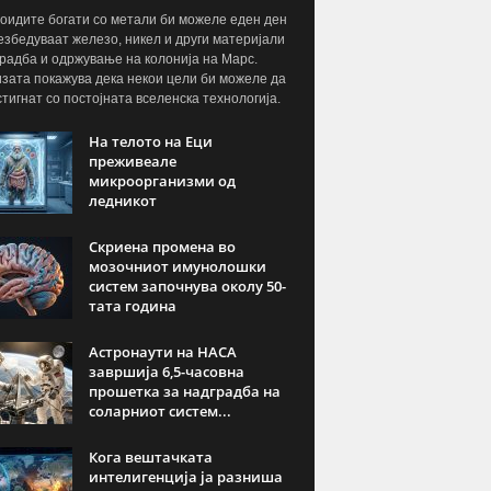
оидите богати со метали би можеле еден ден
езбедуваат железо, никел и други материјали
градба и одржување на колонија на Марс.
зата покажува дека некои цели би можеле да
стигнат со постојната вселенска технологија.
На телото на Еци
преживеале
микроорганизми од
ледникот
Скриена промена во
мозочниот имунолошки
систем започнува околу 50-
тата година
Астронаути на НАСА
завршија 6,5-часовна
прошетка за надградба на
соларниот систем...
Кога вештачката
интелигенција ја разниша