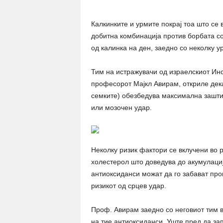
Калкинките и урмите покрај тоа што се 
добитна комбинација против борбата со
од калинка на ден, заедно со неколку у
Тим на истражувачи од израелскиот Инс
професорот Мајкл Авирам, откриле дека
семките) обезбедува максимална зашт
или мозочен удар.
Неколку ризик фактори се вклучени во р
холестерол што доведува до акумулациј
антиоксиданси можат да го забават про
ризикот од срцев удар.
Проф. Авирам заедно со неговиот тим 
на тие антиоксиданси. Уште пред да за