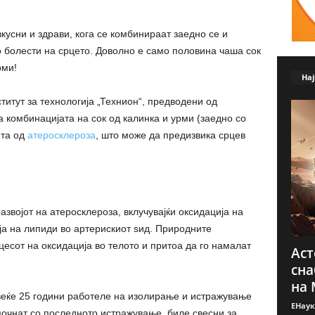
вкусни и здрави, кога се комбинираат заедно се и
 болести на срцето. Доволно е само половина чаша сок
рми!
Нај
титут за технологија „Технион“, предводени од
 комбинацијата на сок од калинка и урми (заедно со
ита од
атеросклероза
, што може да предизвика срцев
азвојот на атеросклероза, вклучувајќи оксидација на
а на липиди во артерискиот ѕид. Природните
цесот на оксидација во телото и притоа да го намалат
Аст
сна
на 
веќе 25 години работеле на изолирање и истражување
ЕНаук
почнат со последното истражување, биле свесни за