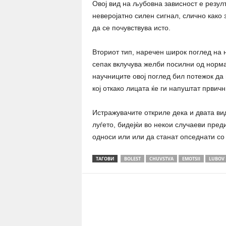
Овој вид на љубовна зависност е резул
неверојатно силен сигнал, слично како 
да се почувствува исто.
Вториот тип, наречен широк поглед на 
сепак вклучува желби посилни од норма
научниците овој поглед бил потежок да
кој откако лицата ќе ги напуштат првич
Истражувачите откриле дека и двата ви
луѓето, бидејќи во некои случаеви пред
односи или или да станат опседнати со
ТАГОВИ
BOLEST
CHUVSTVA
EMOTSII
LUBOV
Share