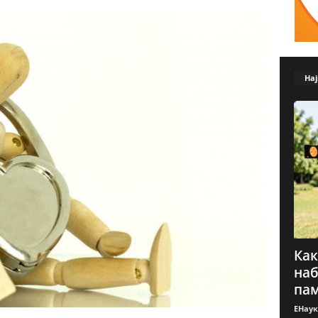
Нај
Как
наб
пам
ЕНаук