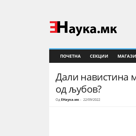
Е
Н
а
у
к
а
ПОЧЕТНА
СЕКЦИИ
МАГАЗ
Дали навистина м
од љубов?
Од
ЕНаука.мк
-
22/09/2022
Share