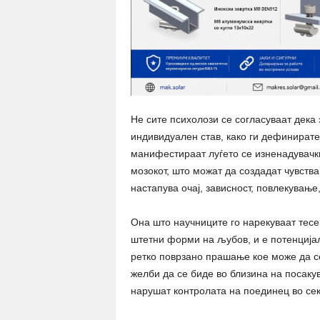
Не сите психолози се согласуваат дека 
индивидуален став, како ги дефинирате
манифестираат луѓето се изненадувачки
мозокот, што можат да создадат чувства
настапува очај, зависност, повлекување
Она што научниците го нарекуваат тесе
штетни форми на љубов, и е потенцијал
ретко поврзано прашање кое може да се
желби да се биде во близина на посакув
нарушат контролата на поединец во се