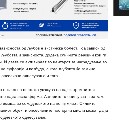
зависноста од љубов е вистинска болест. Тоа зависи од
 љубовта и зависноста, додека сличните реакции кои ги
. И двете се активираат во центарот за наградување во
 на еуфорија и возбуда, а кога љубовта ќе замине,
, опсесивно однесување и тага.
н поглед на нештата укажува на најекстремните и
но најзависна форма. Авторите го опишуваат тоа како
 вмеша во секојдневието на нечиј живот. Силните
аниот објект и опсесивните постојани мисли можат да ја
којдневното однесување.