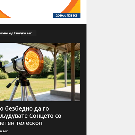
ново од Енаука.мк
о безбедно да го
људувате Сонцето со
етен телескоп
а.мк