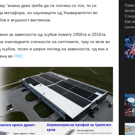
р,“знаеш дека треба да се соочиш со тоа, ти си
Памет
безбе
ја метафора, но научниците од Универзитетот во
Сонце
ов е всушност вистинска.
Еве к
сонче
вени за зависноста од љубов помеѓу 1956та и 2016та
а очигледните сличности на сиптомите, туку ги зеле во
 љубов, тесен и широк поглед на зависноста, од кои и
вена во
PMC.