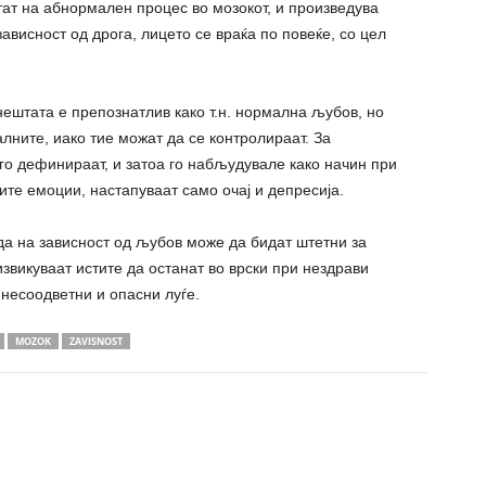
тат на абнормален процес во мозокот, и произведува
зависност од дрога, лицето се враќа по повеќе, со цел
нештата е препознатлив како т.н. нормална љубов, но
лните, иако тие можат да се контролираат. За
 го дефинираат, и затоа го набљудувале како начин при
ните емоции, настапуваат само очај и депресија.
да на зависност од љубов може да бидат штетни за
извикуваат истите да останат во врски при нездрави
 несоодветни и опасни луѓе.
MOZOK
ZAVISNOST