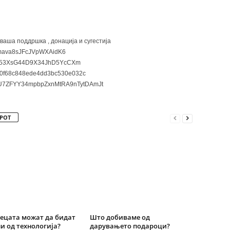
 ваша поддршка , донација и сугестија
ava8sJFcJVpWXAidK6
3XsG44D9X34JhD5YcCXm
0f68c848ede4dd3bc530e032c
7ZFYY34mpbpZxnMtRA9nTytDAmJt
РОТ
ецата можат да бидат
Што добиваме од
и од технологија?
дарувањето подароци?