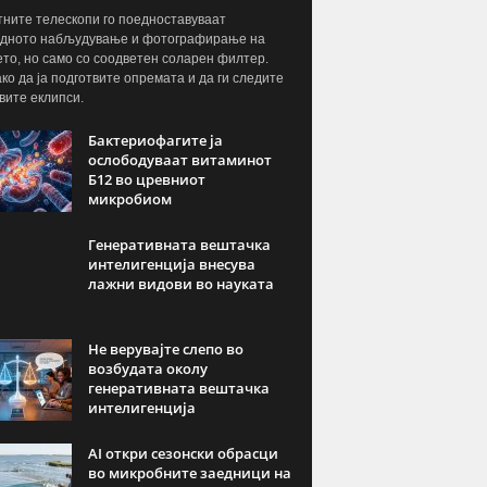
ните телескопи го поедноставуваат
дното набљудување и фотографирање на
то, но само со соодветен соларен филтер.
ако да ја подготвите опремата и да ги следите
вите еклипси.
Бактериофагите ја
ослободуваат витаминот
Б12 во цревниот
микробиом
Генеративната вештачка
интелигенција внесува
лажни видови во науката
Не верувајте слепо во
возбудата околу
генеративната вештачка
интелигенција
AI откри сезонски обрасци
во микробните заедници на