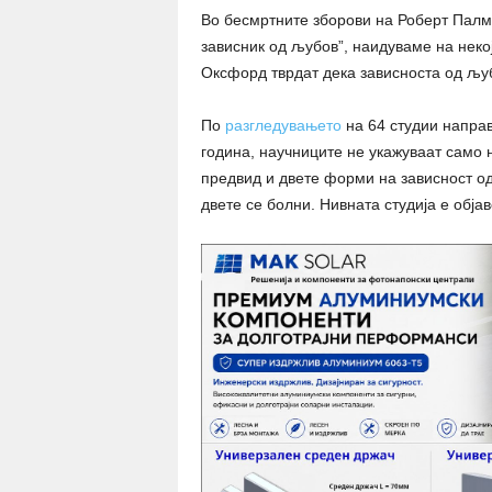
Во бесмртните зборови на Роберт Палме
зависник од љубов”, наидуваме на неко
Оксфорд тврдат дека зависноста од љуб
По
разгледувањето
на 64 студии напра
година, научниците не укажуваат само н
предвид и двете форми на зависност од
двете се болни. Нивната студија е обја