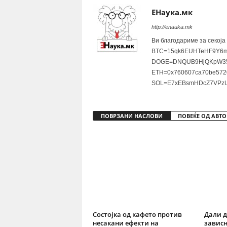
ЕНаука.мк
http://enauka.mk
Ви благодариме за секоја
BTC=15qk6EUHTeHF9Y6m
DOGE=DNQUB9HjQKpW35
ETH=0x760607ca70be572
SOL=E7xEBsmHDcZ7VPzU
ПОВРЗАНИ НАСЛОВИ
ПОВЕЌЕ ОД АВТО
Состојка од кафето против
Дали д
несакани ефекти на
зависн