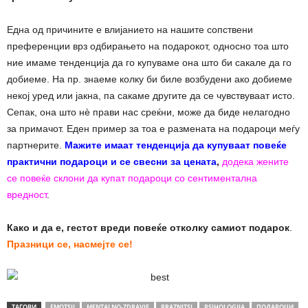
Една од причините е влијанието на нашите сопствени
преференции врз одбирањето на подарокот, односно тоа што
ние имаме тенденција да го купуваме она што би сакале да го
добиеме. На пр. знаеме колку би биле возбудени ако добиеме
некој уред или јакна, па сакаме другите да се чувствуваат исто.
Сепак, она што нè прави нас среќни, може да биде нелагодно
за примачот. Еден пример за тоа е размената на подароци меѓу
партнерите.
Мажите имаат тенденција да купуваат повеќе
практични подароци и се свесни за цената
,
додека жените
се повеќе склони да купат подароци со сентиментална
вредност
.
Како и да е, гестот вреди повеќе отколку самиот подарок
.
Празници се, насмејте се!
ТАГОВИ
EMOTSII
MENTALNO-ZDRAVJE
PRAZNITSI
PSIHOLOGIJA
ПОДАРОЦИ