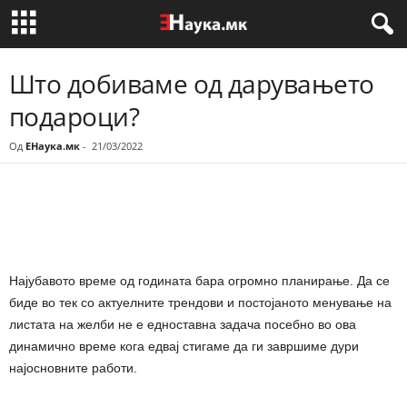
Што добиваме од дарувањето
подароци?
Од
ЕНаука.мк
-
21/03/2022
Share
Најубавото време од годината бара огромно планирање. Да се
биде во тек со актуелните трендови и постојаното менување на
листата на желби не е едноставна задача посебно во ова
динамично време кога едвај стигаме да ги завршиме дури
најосновните работи.