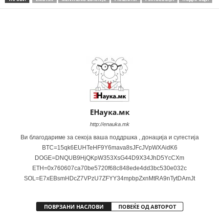
Share
ЕНаука.мк
http://enauka.mk
Ви благодариме за секоја ваша поддршка , донација и сугестија
BTC=15qk6EUHTeHF9Y6mava8sJFcJVpWXAidK6
DOGE=DNQUB9HjQKpW353XsG44D9X34JhD5YcCXm
ETH=0x760607ca70be5720f68c848ede4dd3bc530e032c
SOL=E7xEBsmHDcZ7VPzU7ZFYY34mpbpZxnMtRA9nTytDAmJt
ПОВРЗАНИ НАСЛОВИ
ПОВЕЌЕ ОД АВТОРОТ