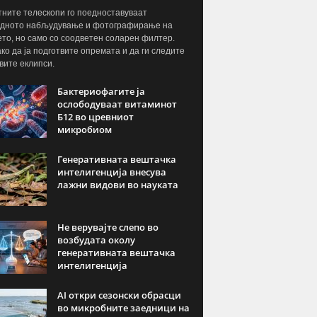
ните телескопи го поедноставуваат
дното набљудување и фотографирање на
то, но само со соодветен соларен филтер.
ако да ја подготвите опремата и да ги следите
вите еклипси.
Бактериофагите ја
ослободуваат витаминот
Б12 во цревниот
микробиом
Генеративната вештачка
интелигенција внесува
лажни видови во науката
Не верувајте слепо во
возбудата околу
генеративната вештачка
интелигенција
AI откри сезонски обрасци
во микробните заедници на