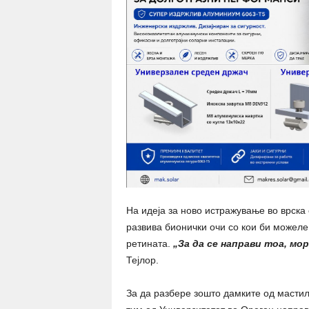
На идеја за ново истражување во врска 
развива бионички очи со кои би можеле 
ретината.
„За да се направи тоа, м
Тејлор.
За да разбере зошто дамките од мастило