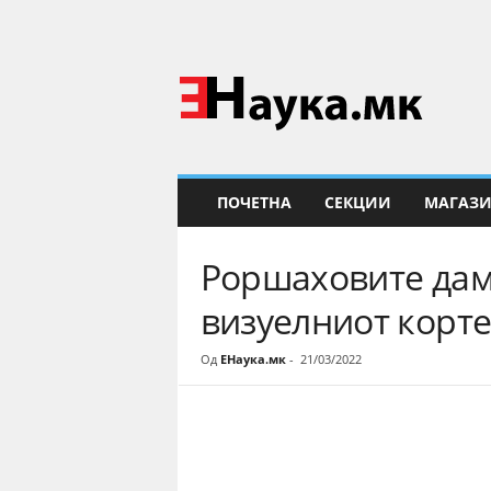
Е
Н
а
у
к
а
ПОЧЕТНА
СЕКЦИИ
МАГАЗ
Роршаховите дамк
визуелниот корте
Од
ЕНаука.мк
-
21/03/2022
Share