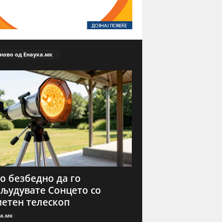
ново од Енаука.мк
о безбедно да го
људувате Сонцето со
етен телескоп
а.мк