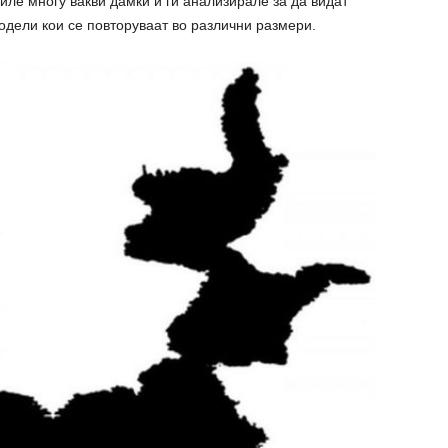
иле многу вакви дамки и ги анализирале за да видат
одели кои се повторуваат во различни размери.