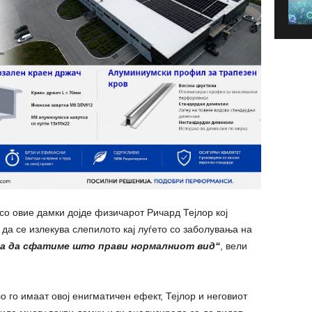
со овие дамки дојде физичарот Ричард Тејлор кој
да се излекува слепилото кај луѓето со заболувања на
ора да сфатиме што прави нормалниот вид“
, вели
 го имаат овој енигматичен ефект, Тејлор и неговиот