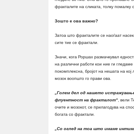
фракталите на сликата, толку помалку 
Зошто е ова важно?
Затоа што фракталите се наоѓаат насека
сите тие се фрактали.
Значи, кога Роршах размачкувал еднос
на различни работи кои ние ги гледаме 
покомплексна, бројот на нешата на кој 
мозок воопшто го прави ова.
„Голем дел од нашето истражување 
флуентност на фракталот“
, вели 
очите и мозокот, се прилагодува на спо
богата со фрактали.
„Со оглед на тоа што имаме интим