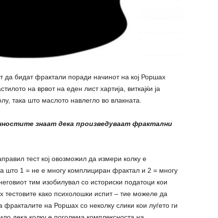
т да бидат фрактали поради начинот на кој Роршах
стилото на врвот на еден лист хартија, виткајќи ја
олу, така што маслото навлегло во влакната.
чностите знаат дека произведуваат фрактални
аправил тест кој овозможил да измери колку е
 што 1 = не е многу комплициран фрактал и 2 = многу
неговиот тим изобилувал со историски податоци кои
 тестовите како психолошки испит – тие можеле да
 фракталите на Роршах со неколку слики кои луѓето ги
ило дека колку е поголема комплексноста на