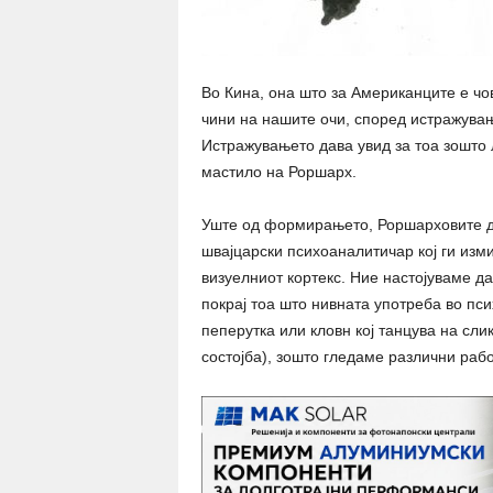
Во Кина, она што за Американците е чов
чини на нашите очи, според истражувањ
Истражувањето дава увид за тоа зошто 
мастило на Роршарх.
Уште од формирањето, Роршарховите д
швајцарски психоаналитичар кој ги изми
визуелниот кортекс. Ние настојуваме да
покрај тоа што нивната употреба во пси
пеперутка или кловн кој танцува на сли
состојба), зошто гледаме различни рабо