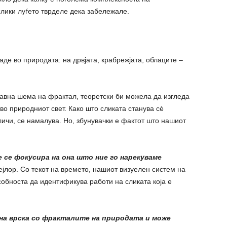
слики луѓето тврделе дека забележале.
де во природата: на дрвјата, крабрежјата, облаците –
тавна шема на фрактал, теоретски би можела да изгледа
во природниот свет. Како што сликата станува сè
личи, се намалува. Но, збунувачки е фактот што нашиот
се фокусира на она што ние го нарекуваме
Тејлор. Со текот на времето, нашиот визуелен систем на
собноста да идентификува работи на сликата која е
на врска со фракталите на природата и може