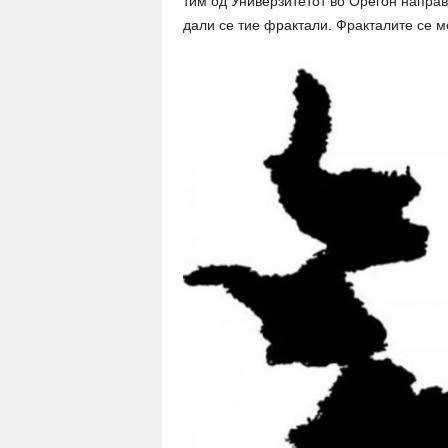
тим од Универзитетот во Орегон направ
дали се тие фрактали. Фракталите се м