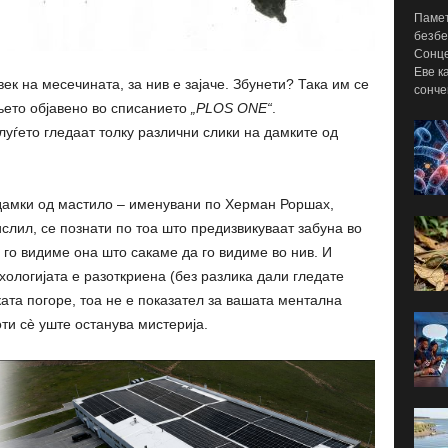
Памет
безбе
Сонце
Еве к
ек на месечината, за нив е зајаче. Збунети? Така им се
сонче
ето објавено во списанието
„PLOS ONE“
.
луѓето гледаат толку различни слики на дамките од
амки од мастило – именувани по Херман Роршах,
слил, се познати по тоа што предизвикуваат забуна во
 го видиме она што сакаме да го видиме во нив. И
хологијата е разоткриена (без разлика дали гледате
ката погоре, тоа не е показател за вашата ментална
ти сè уште останува мистерија.