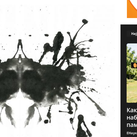
Нај
Как
наб
пам
ЕНаук