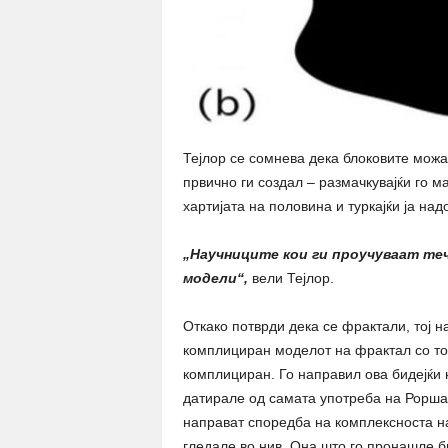
Тејлор се сомнева дека блоковите можа
првично ги создал – размачкувајќи го ма
хартијата на половина и туркајќи ја над
„Научниците кои ги проучуваат те
модели“,
вели Тејлор.
Откако потврди дека се фрактали, тој н
комплициран моделот на фрактал со тоа
комплициран. Го направил ова бидејќи 
датирале од самата употреба на Роршах
направат споредба на комплексноста на
гледале во нив. Она што го пронашле б