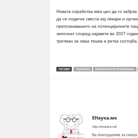
Новата соработка има цел да го забрза 
да се подигне свеста кај лекари и орга
препознавањето на потенцијалните пац
започнат според најавите во 2027 годи
третман за оваа тешка и ретка состојба.
ТАГОВИ
ГЕНЕТИКА
КЛИНИЧКИ ИСТРАЖУВАЊА
Share
ЕНаука.мк
http://enauka.mk
Ви благодариме за секоја