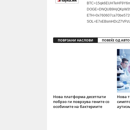
BTC=15qk6EUHTeHF9Y6m
DOGE=DNQUB9HjQKpW35
ETH=0x760607ca70be572
SOL=E7xEBsmHDcZ7VPzU
ПОВРЗАНИ НАСЛОВИ
ПОВЕЌЕ ОД АВТО
Нова платформа десетпати
Нова т
побрзо ги поврзува гените со
симпто
особините на бактериите
аутизм