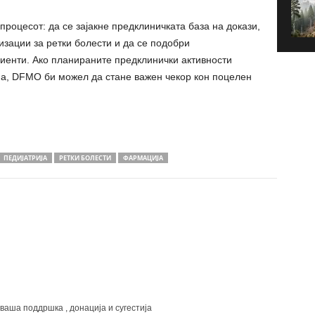
процесот: да се зајакне предклиничката база на докази,
низации за ретки болести и да се подобри
иенти. Ако планираните предклинички активности
на, DFMO би можел да стане важен чекор кон поцелен
ПЕДИЈАТРИЈА
РЕТКИ БОЛЕСТИ
ФАРМАЦИЈА
 ваша поддршка , донација и сугестија