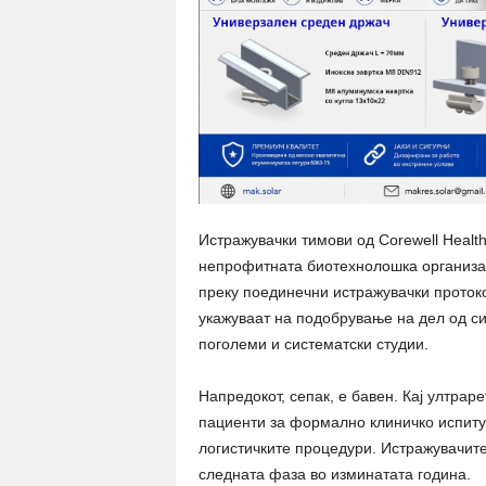
Истражувачки тимови од Corewell Health 
непрофитната биотехнолошка организац
преку поединечни истражувачки прото
укажуваат на подобрување на дел од си
поголеми и систематски студии.
Напредокот, сепак, е бавен. Кај ултрар
пациенти за формално клиничко испиту
логистичките процедури. Истражувачите
следната фаза во изминатата година.