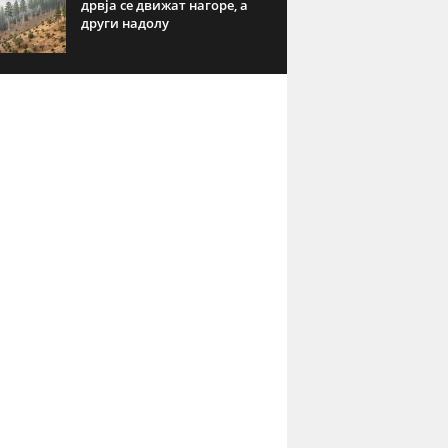
дрвја се движат нагоре, а
други надолу