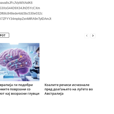
ava8sJFcJVpWXAidK6
3XsG44D9X34JhD5YcCXm
0f68c848ede4dd3bc530e032c
7ZFYY34mpbpZxnMtRA9nTytDAmJt
РОТ
ерапија ги подобри
Коалите речиси исчезнале
мите поврзани со
пред доаѓањето на луѓето во
от кај возрасни глувци
Австралија