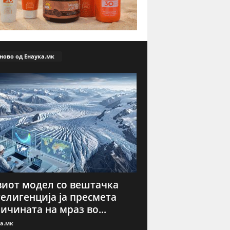
ново од Енаука.мк
иот модел со вештачка
елигенција ја пресмета
ичината на мраз во...
а.мк