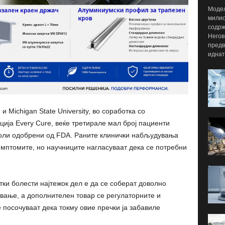
Модел
милио
содрж
Негов
предв
иднат
и Michigan State University, во соработка со
ија Every Cure, веќе третирале мал број пациенти
коли одобрени од FDA. Раните клинички набљудувања
мптомите, но научниците нагласуваат дека се потребни
етки болести најтежок дел е да се соберат доволно
вање, а дополнителен товар се регулаторните и
 посочуваат дека токму овие пречки ја забавиле