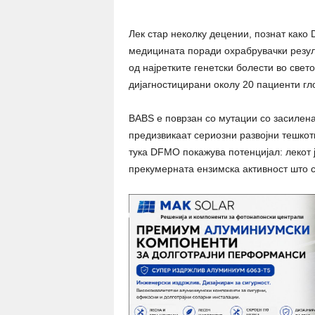
Лек стар неколку децении, познат како
медицината поради охрабрувачки резул
од најретките генетски болести во свет
дијагностицирани околу 20 пациенти гл
BABS е поврзан со мутации со засилен
предизвикаат сериозни развојни тешкот
тука DFMO покажува потенцијал: лекот 
прекумерната ензимска активност што с