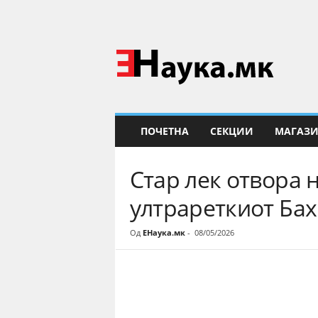
Е
Н
а
у
к
а
ПОЧЕТНА
СЕКЦИИ
МАГАЗ
Стар лек отвора 
ултрареткиот Ба
Од
ЕНаука.мк
-
08/05/2026
Share