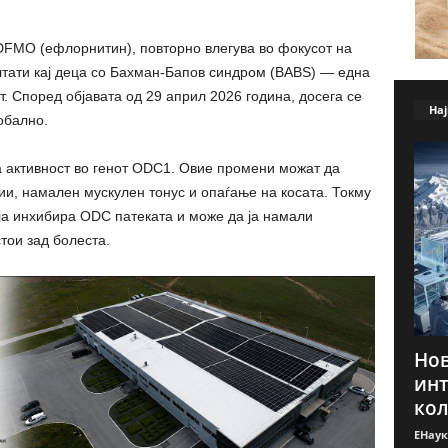
 DFMO (ефлорнитин), повторно влегува во фокусот на
тати кај деца со Бахман-Бапов синдром (BABS) — една
от. Според објавата од 29 април 2026 година, досега се
Нај
обално.
а активност во генот ODC1. Овие промени можат да
ии, намален мускулен тонус и опаѓање на косата. Токму
ја инхибира ODC патеката и може да ја намали
тои зад болеста.
Нов
инт
кол
ЕНаук