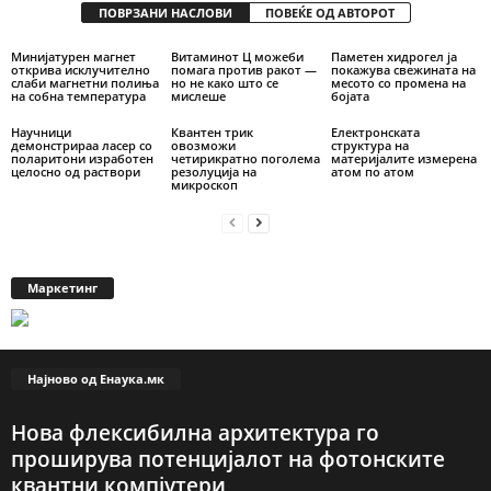
ПОВРЗАНИ НАСЛОВИ
ПОВЕЌЕ ОД АВТОРОТ
Минијатурен магнет
Витаминот Ц можеби
Паметен хидрогел ја
открива исклучително
помага против ракот —
покажува свежината на
слаби магнетни полиња
но не како што се
месото со промена на
на собна температура
мислеше
бојата
Научници
Квантен трик
Електронската
демонстрираа ласер со
овозможи
структура на
поларитони изработен
четирикратно поголема
материјалите измерена
целосно од раствори
резолуција на
атом по атом
микроскоп
Маркетинг
Најново од Енаука.мк
Нова флексибилна архитектура го
проширува потенцијалот на фотонските
квантни компјутери