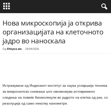
Нова микроскопија ја открива
организацијата на клеточното
јадро во наноскала
Од
ЕНаука.мк
-
24/04/2026
Share
Истражувачи од Индискиот институт за наука усовршија техника
за микроскопско снимање што овозможува истовремено
следење на повеќе биомолекули во јадрото на клетка од рак, со
резолуција од само неколку нанометри.