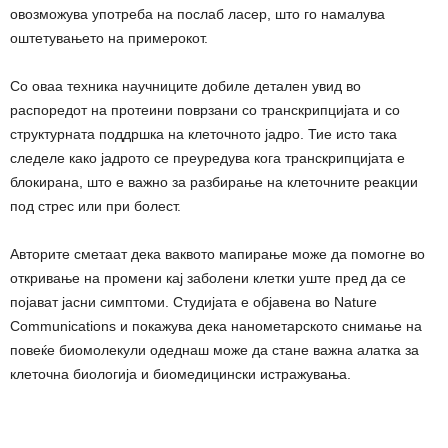
овозможува употреба на послаб ласер, што го намалува
оштетувањето на примерокот.
Со оваа техника научниците добиле детален увид во
распоредот на протеини поврзани со транскрипцијата и со
структурната поддршка на клеточното јадро. Тие исто така
следеле како јадрото се преуредува кога транскрипцијата е
блокирана, што е важно за разбирање на клеточните реакции
под стрес или при болест.
Авторите сметаат дека ваквото мапирање може да помогне во
откривање на промени кај заболени клетки уште пред да се
појават јасни симптоми. Студијата е објавена во Nature
Communications и покажува дека нанометарското снимање на
повеќе биомолекули одеднаш може да стане важна алатка за
клеточна биологија и биомедицински истражувања.