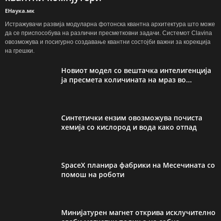
ЕНаука.мк
Истражувачи развија модуларна фотонска квантна архитектура што може
да се приспособува на различни пресметковни задачи. Системот Clavina
овозможува и посигурно создавање квантни состојби важни за корекција
на грешки.
Новиот модел со вештачка интелигенција
ја пресмета количината на мраз во...
Синтетички ензим овозможува почиста
хемија со кислород и вода како отпад
SpaceX планира фабрики на Месечината со
помош на роботи
Минијатурен магнет открива исклучително