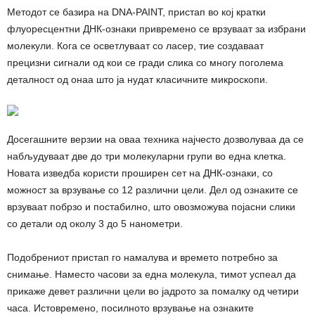
Методот се базира на DNA-PAINT, пристап во кој кратки
флуоресцентни ДНК-ознаки привремено се врзуваат за избрани
молекули. Кога се осветлуваат со ласер, тие создаваат
прецизни сигнали од кои се гради слика со многу поголема
деталност од онаа што ја нудат класичните микроскопи.
Досегашните верзии на оваа техника најчесто дозволуваа да се
набљудуваат две до три молекуларни групи во една клетка.
Новата изведба користи проширен сет на ДНК-ознаки, со
можност за врзување со 12 различни цели. Дел од ознаките се
врзуваат побрзо и постабилно, што овозможува појасни слики
со детали од околу 3 до 5 нанометри.
Подобрениот пристап го намалува и времето потребно за
снимање. Наместо часови за една молекула, тимот успеал да
прикаже девет различни цели во јадрото за помалку од четири
часа. Истовремено, посилното врзување на ознаките