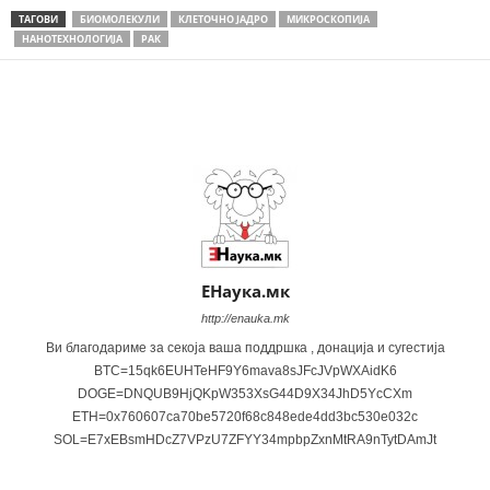
ТАГОВИ
БИОМОЛЕКУЛИ
КЛЕТОЧНО ЈАДРО
МИКРОСКОПИЈА
НАНОТЕХНОЛОГИЈА
РАК
Share
ЕНаука.мк
http://enauka.mk
Ви благодариме за секоја ваша поддршка , донација и сугестија
BTC=15qk6EUHTeHF9Y6mava8sJFcJVpWXAidK6
DOGE=DNQUB9HjQKpW353XsG44D9X34JhD5YcCXm
ETH=0x760607ca70be5720f68c848ede4dd3bc530e032c
SOL=E7xEBsmHDcZ7VPzU7ZFYY34mpbpZxnMtRA9nTytDAmJt