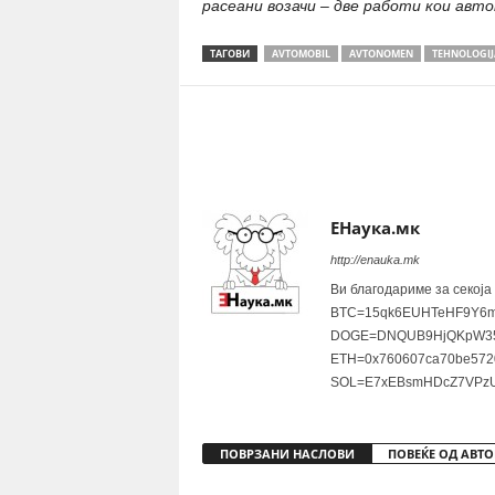
расеани возачи – две работи кои авт
ТАГОВИ
AVTOMOBIL
AVTONOMEN
TEHNOLOGIJ
Share
ЕНаука.мк
http://enauka.mk
Ви благодариме за секоја
BTC=15qk6EUHTeHF9Y6m
DOGE=DNQUB9HjQKpW35
ETH=0x760607ca70be572
SOL=E7xEBsmHDcZ7VPzU
ПОВРЗАНИ НАСЛОВИ
ПОВЕЌЕ ОД АВТО