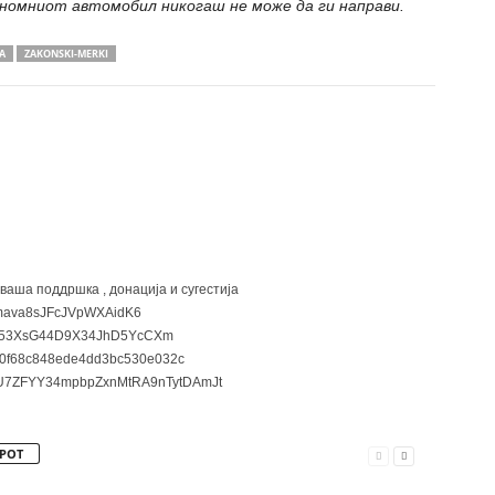
ономниот автомобил никогаш не може да ги направи.
A
ZAKONSKI-MERKI
 ваша поддршка , донација и сугестија
ava8sJFcJVpWXAidK6
3XsG44D9X34JhD5YcCXm
0f68c848ede4dd3bc530e032c
7ZFYY34mpbpZxnMtRA9nTytDAmJt
РОТ