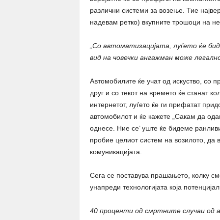
различни системи за возење. Тие највер
надевам ретко) вкупните трошоци на не
„Со автоматизацијата, луѓето ќе бид
вид на човечки ангажман може легално
Автомобилите ќе учат од искуство, со 
друг и со текот на времето ќе станат к
интернетот, луѓето ќе ги прифатат прид
автомобилот и ќе кажете „Сакам да одам
однесе. Ние се’ уште ќе бидеме ранлив
пробие целиот систем на возилото, да 
комуникацијата.
Сега се поставува прашањето, колку см
унапреди технологијата која потенција
40 проценти од смртните случаи од а