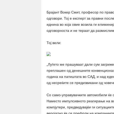
Брајант Вокер Смит, професор по право
одговори. Тој е експерт за правни пос
иднина во која овие возила ги елимини
одговорноста и не тераат да размислим
Тој вели:
„Луѓето ме прашуваат дали сум загриже
преплашен од денешните конвенционалн
година на патиштата во САД, и над еде
од несреќите се предизвикани од човеч
Со само-управувачките автомобили ќе 
Наместо импулсивното реагирање на воз
компјутери, предвидувајќи ги ситуациит
веројатно ќе се префрли на компаниите