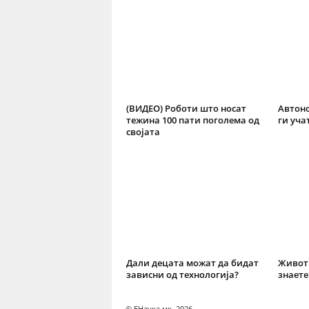
(ВИДЕО) Роботи што носат
Aвтон
тежина 100 пати поголема од
ги уча
својата
Дали децата можат да бидат
Живот 
зависни од технологија?
знаете
© ЕНаука.мк, 2026