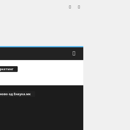
ркетинг
ново од Енаука.мк