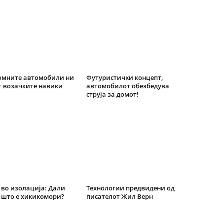
омните автомобили ни
Футуристички концепт,
т возачките навики
автомобилот обезбедува
струја за домот!
во изолација: Дали
Технологии предвидени од
 што е хикикомори?
писателот Жил Верн