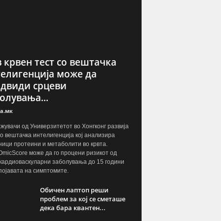
 крвен тест со вештачка
елигенција може да
двиди срцеви
олувања...
а.мк
жувачи од Универзитетот во Хонгконг развија
со вештачка интелигенција кој анализира
ници протеини и метаболити во крвта.
OmicScore може да го процени ризикот од
кардиоваскуларни заболувања до 15 години
појавата на симптомите.
Обичен лаптоп реши
проблем за кој се сметаше
дека бара квантен...