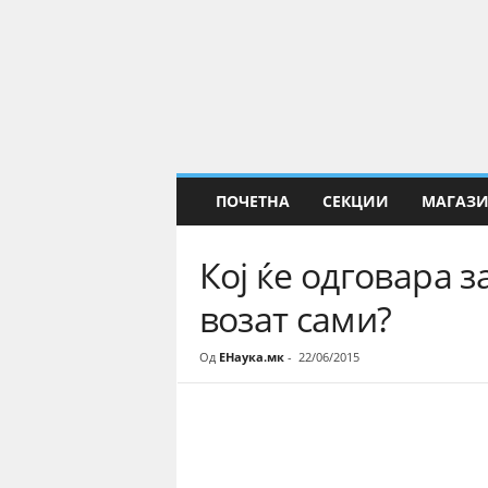
Е
Н
а
у
к
а
ПОЧЕТНА
СЕКЦИИ
МАГАЗ
Кој ќе одговара 
возат сами?
Од
ЕНаука.мк
-
22/06/2015
Share