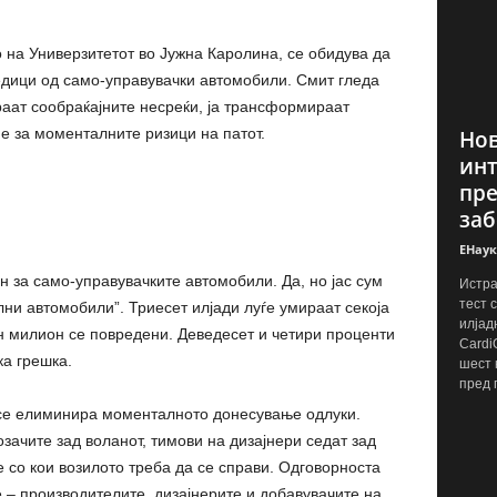
 на Универзитетот во Јужна Каролина, се обидува да
ледици од само-управувачки автомобили. Смит гледа
раат сообраќајните несреќи, ја трансформираат
е за моменталните ризици на патот.
Нов
инт
пре
заб
ЕНаук
н за само-управувачките автомобили. Да, но јас сум
Истра
тест 
и автомобили”. Триесет илјади луѓе умираат секоја
илјад
н милион се повредени. Деведесет и четири проценти
Cardi
ка грешка.
шест 
пред 
се елиминира моменталното донесување одлуки.
ачите зад воланот, тимови на дизајнери седат зад
е со кои возилото треба да се справи. Одговорноста
 – производителите, дизајнерите и добавувачите на