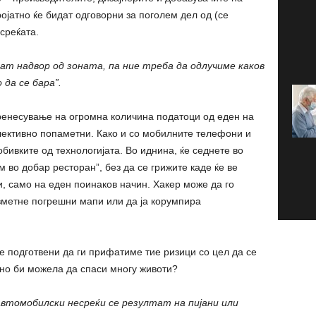
ојатно ќе бидат одговорни за поголем дел од (се
среќата.
ат надвор од зоната, па ние треба да одлучиме каков
 да се бара”.
пренесување на огромна количина податоци од еден на
олективно попаметни. Како и со мобилните телефони и
обивките од технологијата. Во иднина, ќе седнете во
 во добар ресторан”, без да се грижите каде ќе ве
и, само на еден поинаков начин. Хакер може да го
вметне погрешни мапи или да ја корумпира
е подготвени да ги прифатиме тие ризици со цел да се
лно би можела да спаси многу животи?
втомобилски несреќи се резултат на пијани или