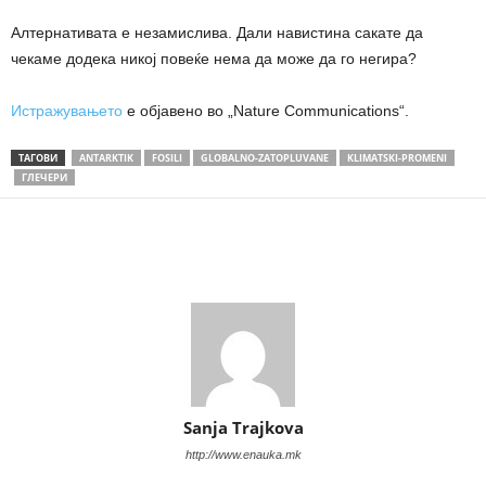
Алтернативата е незамислива. Дали навистина сакате да
чекаме додека никој повеќе нема да може да го негира?
Истражувањето
е објавено во „Nature Communications“.
ТАГОВИ
ANTARKTIK
FOSILI
GLOBALNO-ZATOPLUVANE
KLIMATSKI-PROMENI
ГЛЕЧЕРИ
Share
Sanja Trajkova
http://www.enauka.mk