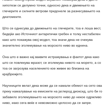
хипотези се делумно точни, односно дека и движењето на
глечерите и силните ветрови придонеле за разнесувањето на
диатомеите.
Што се однесува до движењето на глечерите, тоа е лоша вест,
бидејќи ако Источниот антарктички гребен е толку нестабилен
како што покажува овој модел, тоа значи дека не очекува
значително зголемување на морското ниво во иднина.
Она што е важно кај ваквите истражувања е фактот дека како
што се повлекува мразот, се зголемува нивото на морето, а со
тоа се загрозува населението кое живее во близина на
крајбрежјето.
Научниците велат дека може да се намали обемот на сето ова
преку намалување на емисиите на јаглерод диоксид, што би го
забавило зголемувањето на морското ниво до некое одржливо
ниво, иако сега веќе е невозможно целосно да се запре.