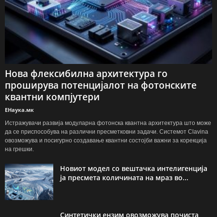
Нова флексибилна архитектура го
проширува потенцијалот на фотонските
квантни компјутери
ЕНаука.мк
Истражувачи развија модуларна фотонска квантна архитектура што може
да се приспособува на различни пресметковни задачи. Системот Clavina
овозможува и посигурно создавање квантни состојби важни за корекција
на грешки.
Новиот модел со вештачка интелигенција
ја пресмета количината на мраз во...
Синтетички ензим овозможува почиста