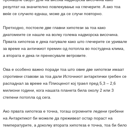
резултат на значително повлекување на глечерите. А ако тоа
веќе се случило еднаш, може да се случи повторно.
Претходно, постоеле две главни хипотези за тоа како
диатомеите се нашле на волку голема надморска височина.
Првата хипотеза е дека патувале како што глечерите се уривале
за време на античкиот премин од потопла во постудена клима,
а втората е дека ги пренесувале ветровите.
Ова е особено важно поради тоа што овие две хипотези имаат
спротивни ставови за тоа дали Источниот антарктички гребен се
распаднал за време на Плиоценот кој траел пред 5,3 – 2,6
милиони години, кога нашата планета била околу 2 или 3
степени потопла од сега.
Ако првата хипотеза е точна, тогаш огромните ледени гребени
на Антарктикот би можеле да преживеат остар пораст на
температурите, а доколку втората хипотеза е точна, тоа би било