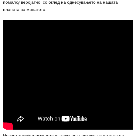
помалку веројатно, со оглед на однесувањето на нашата
планета во минатото.
Новиот компјутерски модел всушност покажува дека и двете