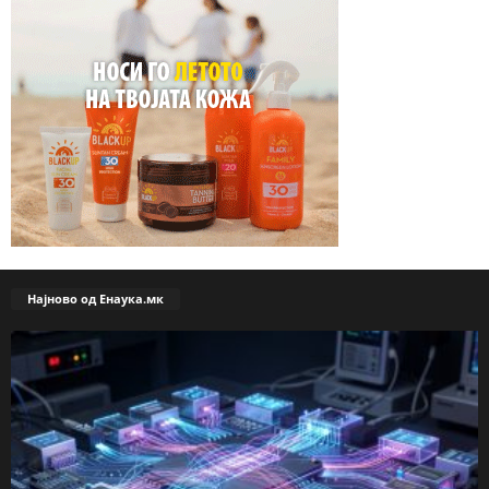
Најново од Енаука.мк