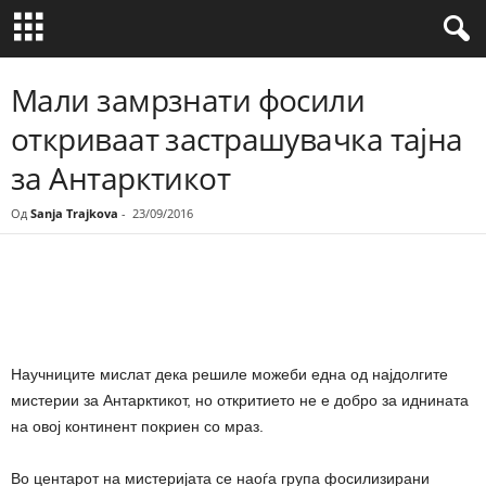
Мали замрзнати фосили
откриваат застрашувачка тајна
за Антарктикот
Од
Sanja Trajkova
-
23/09/2016
Share
Научниците мислат дека решиле можеби една од најдолгите
мистерии за Антарктикот, но откритието не е добро за иднината
на овој континент покриен со мраз.
Во центарот на мистеријата се наоѓа група фосилизирани