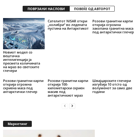
ПОВРЗАНИ НАСЛОВИ
ПОВЕЌЕ ОД АВТОРОТ
Сателитот NISAR откри
Розови гранитни карпи
„колибри“ во ледената
открија огромна
пустина на Антарктикот
закопана гранитна маса
под антарктички глечер
Новиот модел со
вештачка
интелигенција ја
пресмета количината
на мраз во светските
глечери
Розови гранитни карпи
Розови гранитни карпи
Швајцарските глечери
открија огромна
открија 100-
изгубија 10 oтсто од
скриена маса под
километарски скриен
волуменот за само две
антарктички глечер
масив под
години
антарктичкиот мраз
Маркетинг