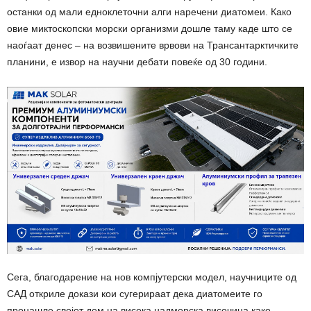
останки од мали едноклеточни алги наречени диатомеи. Како
овие миктоскопски морски организми дошле таму каде што се
наоѓаат денес – на возвишените врвови на Трансантарктичките
планини, е извор на научни дебати повеќе од 30 години.
Сега, благодарение на нов компјутерски модел, научниците од
САД откриле докази кои сугерираат дека диатомеите го
пронашле својот дом на висока надморска височина како