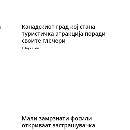
а
Канадскиот град кој стана
т
туристичка атракција поради
своите глечери
ЕНаука.мк
Мали замрзнати фосили
откриваат застрашувачка