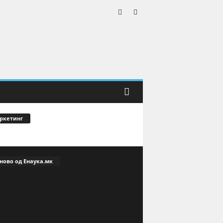
ркетинг
ново од Енаука.мк