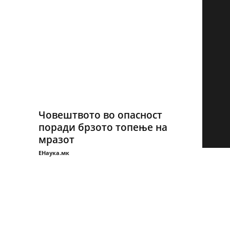
Човештвото во опасност
поради брзото топење на
мразот
ЕНаука.мк