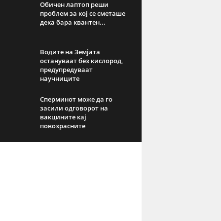
Обичен лаптоп реши
проблем за кој се сметаше
дека бара квантен...
Водите на Земјата
остануваат без кислород,
предупредуваат
научниците
Сперминот може да го
засили одговорот на
вакцините кај
повозрасните