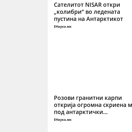
Сателитот NISAR откри
„колибри“ во ледената
пустина на Антарктикот
ЕНаука.мк
Розови гранитни карпи
открија огромна скриена м
под антарктички...
ЕНаука.мк