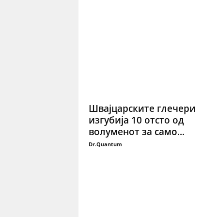
Швајцарските глечери
изгубија 10 oтсто од
волуменот за само...
Dr.Quantum