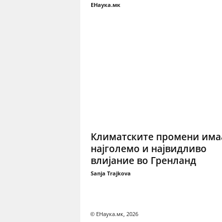
ЕНаука.мк
Климатските промени има
најголемо и највидливо
влијание во Гренланд
Sanja Trajkova
© ЕНаука.мк, 2026