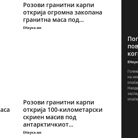
Розови гранитни карпи
открија огромна закопана
гранитна маса под...
ЕНаука.мк
Поп
пов
ког
ЕНаук
Голем
на не
опаѓа
Наоди
засла
опаѓа
Розови гранитни карпи
аса
открија 100-километарски
скриен масив под
антарктичкиот...
ЕНаука.мк