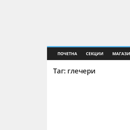
Е
Н
а
у
к
а
ПОЧЕТНА
СЕКЦИИ
МАГАЗ
Таг: глечери