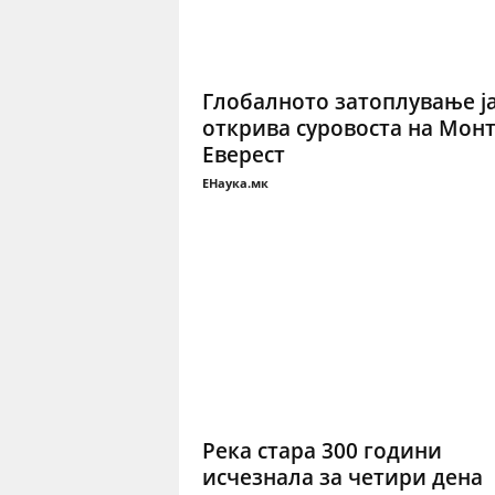
Глобалното затоплување ј
открива суровоста на Мон
Еверест
ЕНаука.мк
Река стара 300 години
исчезнала за четири дена