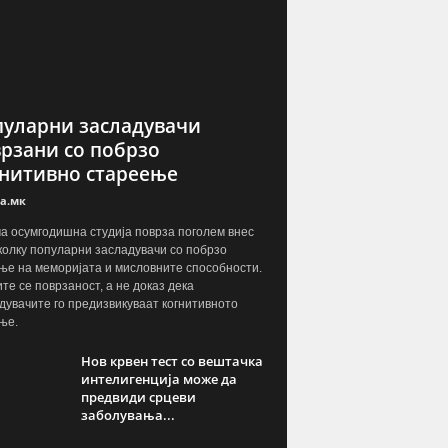
уларни засладувачи
рзани со побрзо
нитивно стареење
а.мк
а осумгодишна студија поврза поголем внес
колку популарни засладувачи со побрзо
ње на меморијата и мисловните способности.
те се поврзаност, а не доказ дека
дувачите го предизвикуваат когнитивното
ње.
Нов крвен тест со вештачка
интелигенција може да
предвиди срцеви
заболувања...