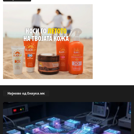
Најново од Енаука.мк