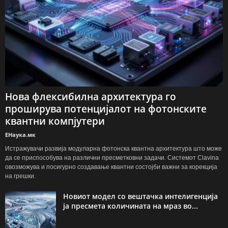
Нова флексибилна архитектура го
проширува потенцијалот на фотонските
квантни компјутери
ЕНаука.мк
Истражувачи развија модуларна фотонска квантна архитектура што може
да се приспособува на различни пресметковни задачи. Системот Clavina
овозможува и посигурно создавање квантни состојби важни за корекција
на грешки.
Новиот модел со вештачка интелигенција
ја пресмета количината на мраз во...