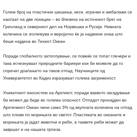
Голем број на пластични шишиња, кеси, играчки и амбалажи се
наоѓаат на две локации – во близина на источниот брег на
Гренланд и северниот дел на Норвешка и Русија. Нивната
количина се зголемува и веројатно ќе ја надмине онаа што
беше најдена во Тихиот Океан.
Поради глобалното затоплување, се повеќе се топат глечери и
така исчезнуваат природните бариери кои би можеле да го
спречат доаѓањето на таков отпад. Научниците од
Универзитетот во Кадиз изразуваат голема загриженост.
Уникатниот екосистем на Арктикот, поради ваквото загадување
би можел да биде во голема опасност. Отпадот пронајден во
Арктичкиот Океан чини само 3% од вкупната количина на отпад
што плови по морињата во светот. Пластиката во океаните и
морињата ја јадат животни и риби, а таквите риби можат да
завршат и на нашата трпеза.