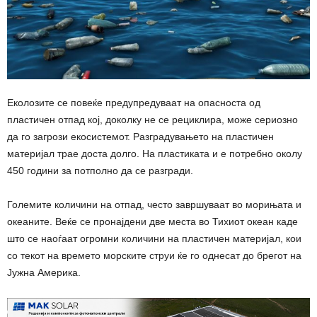
Еколозите се повеќе предупредуваат на опасноста од
пластичен отпад кој, доколку не се рециклира, може сериозно
да го загрози екосистемот. Разградувањето на пластичен
материјал трае доста долго. На пластиката и е потребно околу
450 години за потполно да се разгради.
Големите количини на отпад, често завршуваат во морињата и
океаните. Веќе се пронајдени две места во Тихиот океан каде
што се наоѓаат огромни количини на пластичен материјал, кои
со текот на времето морските струи ќе го однесат до брегот на
Јужна Америка.