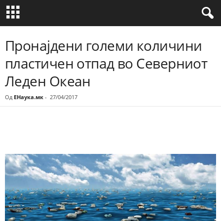
Пронајдени големи количини
пластичен отпад во Северниот
Леден Океан
Од
ЕНаука.мк
-
27/04/2017
Share