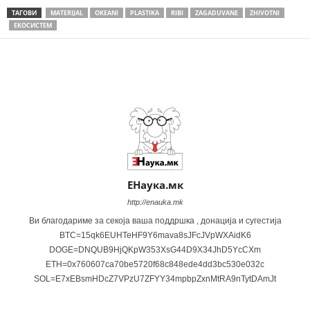
ТАГОВИ
MATERIJAL
OKEANI
PLASTIKA
RIBI
ZAGADUVANE
ZHIVOTNI
ЕКОСИСТЕМ
Share
ЕНаука.мк
http://enauka.mk
Ви благодариме за секоја ваша поддршка , донација и сугестија
BTC=15qk6EUHTeHF9Y6mava8sJFcJVpWXAidK6
DOGE=DNQUB9HjQKpW353XsG44D9X34JhD5YcCXm
ETH=0x760607ca70be5720f68c848ede4dd3bc530e032c
SOL=E7xEBsmHDcZ7VPzU7ZFYY34mpbpZxnMtRA9nTytDAmJt