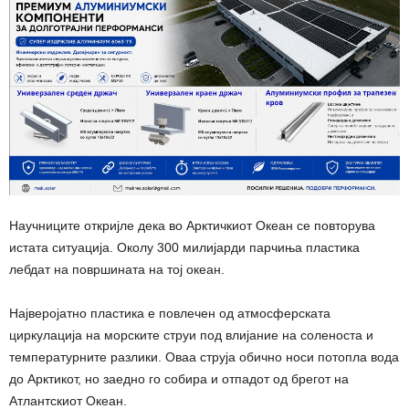
Научниците откријле дека во Арктичкиот Океан се повторува
истата ситуација. Околу 300 милијарди парчиња пластика
лебдат на површината на тој океан.
Најверојатно пластика е повлечен од атмосферската
циркулација на морските струи под влијание на соленоста и
температурните разлики. Оваа струја обично носи потопла вода
до Арктикот, но заедно го собира и отпадот од брегот на
Атлантскиот Океан.