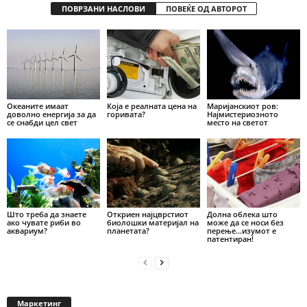
ПОВРЗАНИ НАСЛОВИ
ПОВЕЌЕ ОД АВТОРОТ
Океаните имаат
Која е реалната цена на
Маријанскиот ров:
доволно енергија за да
горивата?
Најмистериозното
се снабди цел свет
место на светот
Што треба да знаете
Откриен најцврстиот
Долна облека што
ако чувате риби во
биолошки материјал на
може да се носи без
аквариум?
планетата?
перење…изумот е
патентиран!
Маркетинг