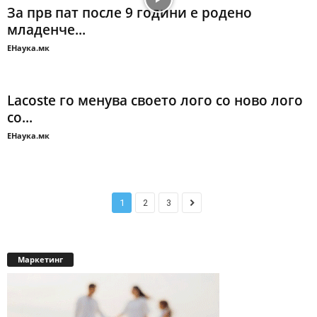
За прв пат после 9 години е родено
младенче...
ЕНаука.мк
Lacoste го менува своето лого со ново лого
со...
ЕНаука.мк
1
2
3
Маркетинг