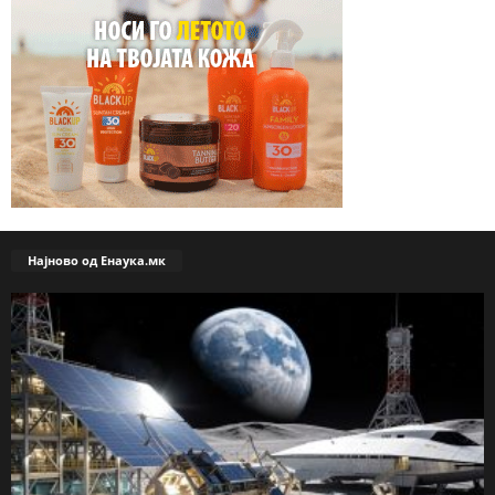
Најново од Енаука.мк