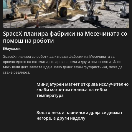
SpaceX планира фабрики на Месечината со
помош на роботи
ЕНаука.мк
SpaceX планира со роботи да изгради фабрики на Месечината за
производство на сателити, соларни панели и други компоненти. Илон
Маск вели дека ваквата идеја, иако денес звучи футуристички, може да
стане реалност.
Минијатурен магнет открива исклучително
слаби магнетни полиња на собна
температура
Зошто некои планински дрвја се движат
нагоре, а други надолу