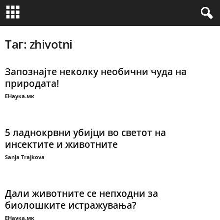
Таг: zhivotni
Запознајте неколку необични чуда на
природата!
ЕНаука.мк
5 ладнокрвни убијци во светот на
инсектите и животните
Sanja Trajkova
Дали животните се непходни за
биолошките истражувања?
ЕНаука.мк