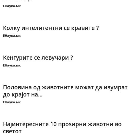
ЕНаука.мк
Колку интелигентни се кравите ?
ЕНаука.мк
Кенгурите се левучари ?
ЕНаука.мк
Половина од животните можат да изумрат
до крајот на...
ЕНаука.мк
Најинтересните 10 проѕирни животни во
светот