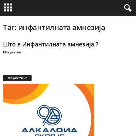
Таг: инфантилната амнезија
Што е Инфантилната амнезија ?
ЕНаука.мк
Маркетинг