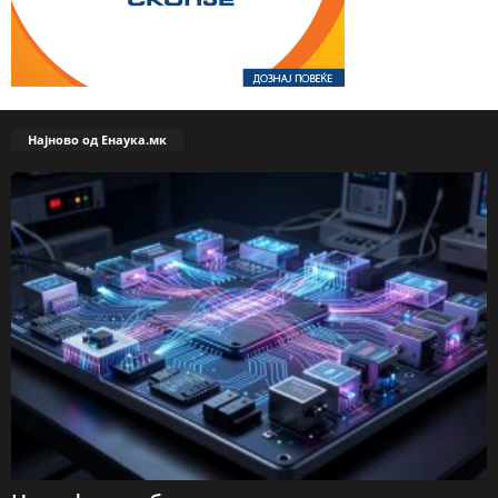
Најново од Енаука.мк