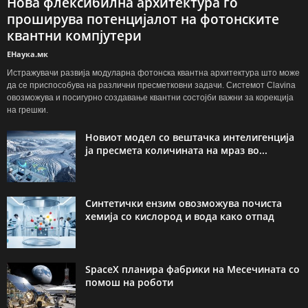
Нова флексибилна архитектура го
проширува потенцијалот на фотонските
квантни компјутери
ЕНаука.мк
Истражувачи развија модуларна фотонска квантна архитектура што може
да се приспособува на различни пресметковни задачи. Системот Clavina
овозможува и посигурно создавање квантни состојби важни за корекција
на грешки.
Новиот модел со вештачка интелигенција
ја пресмета количината на мраз во...
Синтетички ензим овозможува почиста
хемија со кислород и вода како отпад
SpaceX планира фабрики на Месечината со
помош на роботи