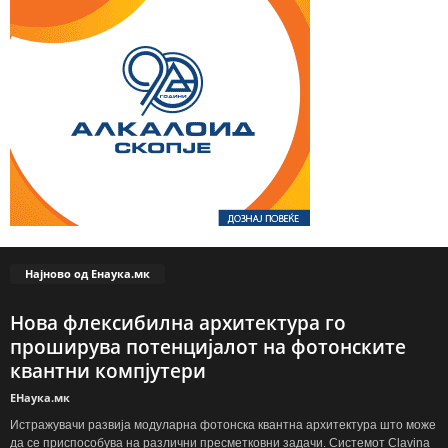
Најново од Енаука.мк
Нова флексибилна архитектура го
проширува потенцијалот на фотонските
квантни компјутери
ЕНаука.мк
Истражувачи развија модуларна фотонска квантна архитектура што може
да се приспособува на различни пресметковни задачи. Системот Clavina