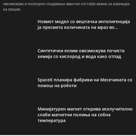
овозможува и посигурно создавање квантни состојби важни за корекција
на грешки.
Новиот модел со вештачка интелигенција
ја пресмета количината на мраз во...
Синтетички ензим овозможува почиста
хемија со кислород и вода како отпад
SpaceX планира фабрики на Месечината со
помош на роботи
Минијатурен магнет открива исклучително
слаби магнетни полиња на собна
температура