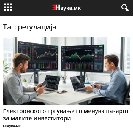
Таг: регулација
Електронското тргување го менува пазарот
за малите инвеститори
ЕНаука.мк