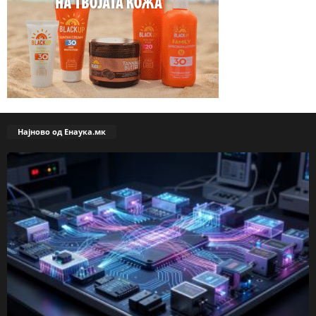
Најново од Енаука.мк