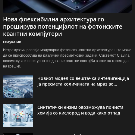
Нова флексибилна архитектура го
проширува потенцијалот на фотонските
квантни компјутери
ЕНаука.мк
Истражувачи развија модуларна фотонска квантна архитектура што може
да се приспособува на различни пресметковни задачи. Системот Clavina
овозможува и посигурно создавање квантни состојби важни за корекција
на грешки.
Новиот модел со вештачка интелигенција
ја пресмета количината на мраз во...
Синтетички ензим овозможува почиста
хемија со кислород и вода како отпад