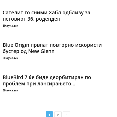
Сателит го сними Хабл одблизу за
неговиот 36. роденден
ЕНаука.мк
Blue Origin првпат повторно искористи
бустер од New Glenn
ЕНаука.мк
BlueBird 7 ќе биде деорбитиран по
проблем при лансирањето...
ЕНаука.мк
1
2