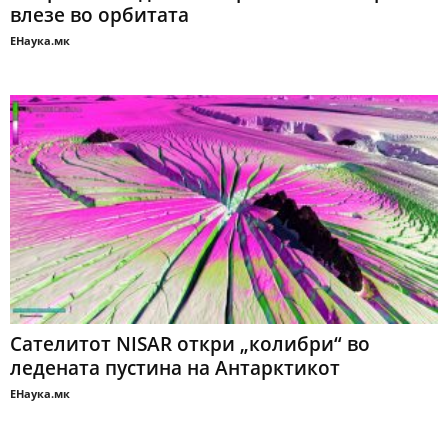
влезе во орбитата
ЕНаука.мк
Сателитот NISAR откри „колибри“ во
ледената пустина на Антарктикот
ЕНаука.мк