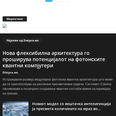
Маркетинг
Најново од Енаука.мк
Нова флексибилна архитектура го
проширува потенцијалот на фотонските
квантни компјутери
ЕНаука.мк
Истражувачи развија модуларна фотонска квантна архитектура што може
да се приспособува на различни пресметковни задачи. Системот Clavina
овозможува и посигурно создавање квантни состојби важни за корекција
на грешки.
Новиот модел со вештачка интелигенција
ја пресмета количината на мраз во...