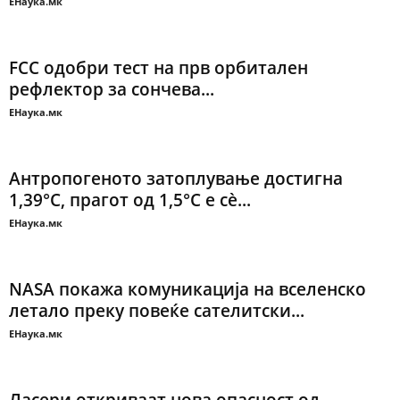
ЕНаука.мк
FCC одобри тест на прв орбитален
рефлектор за сончева...
ЕНаука.мк
Антропогеното затоплување достигна
1,39°C, прагот од 1,5°C е сè...
ЕНаука.мк
NASA покажа комуникација на вселенско
летало преку повеќе сателитски...
ЕНаука.мк