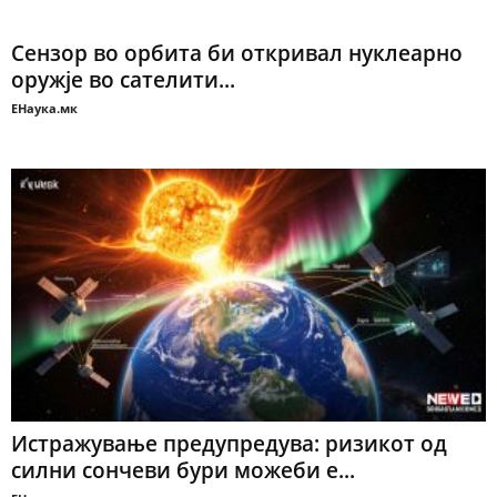
Сензор во орбита би откривал нуклеарно
оружје во сателити...
ЕНаука.мк
Истражување предупредува: ризикот од
силни сончеви бури можеби е...