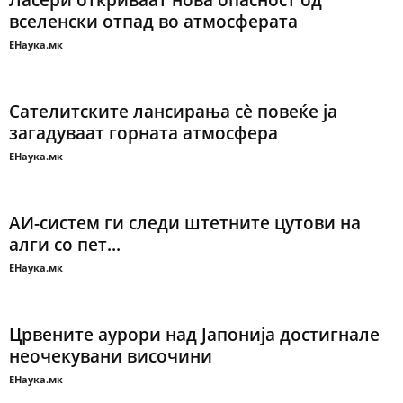
Ласери откриваат нова опасност од
вселенски отпад во атмосферата
ЕНаука.мк
Сателитските лансирања сè повеќе ја
загадуваат горната атмосфера
ЕНаука.мк
АИ-систем ги следи штетните цутови на
алги со пет...
ЕНаука.мк
Црвените аурори над Јапонија достигнале
неочекувани височини
ЕНаука.мк