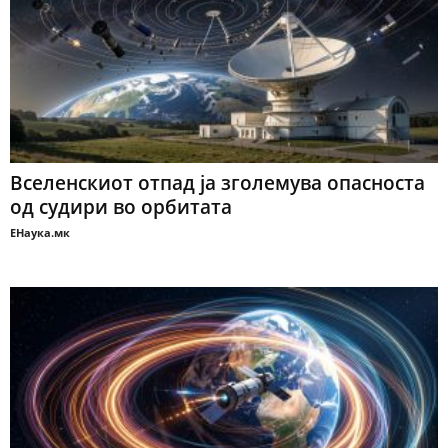
Вселенскиот отпад ја зголемува опасноста
од судири во орбитата
ЕНаука.мк