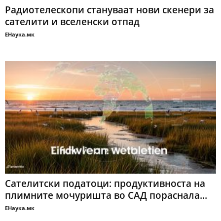
Радиотелескопи стануваат нови скенери за
сателити и вселенски отпад
ЕНаука.мк
Сателитски податоци: продуктивноста на
плимните мочуришта во САД пораснала...
ЕНаука.мк