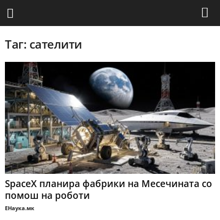
Таг: сателити
SpaceX планира фабрики на Месечината со
помош на роботи
ЕНаука.мк